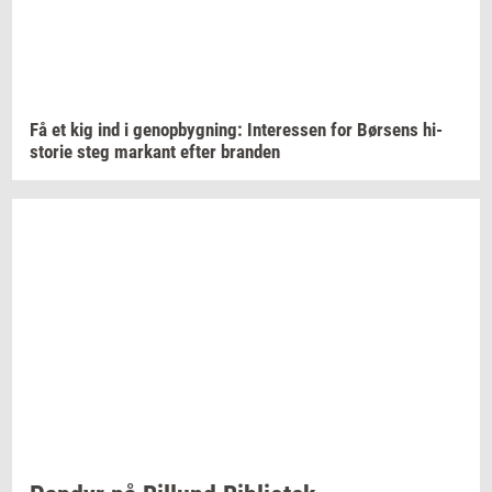
Få et kig ind i
genop­byg­ning:
In­ter­es­sen
for
Bør­sens
hi­
sto­rie
steg
mar­kant
efter
bran­den