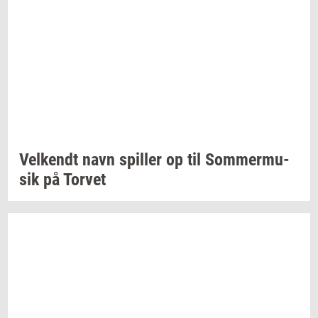
Vel­kendt
navn
spil­ler
op til
Som­mer­mu­
sik
på
Tor­vet