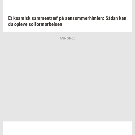
Et
kos­misk
sam­men­træf
på
sen­som­mer­him­len:
Sådan kan
du
op­le­ve
sol­for­mør­kel­sen
ANNONCE