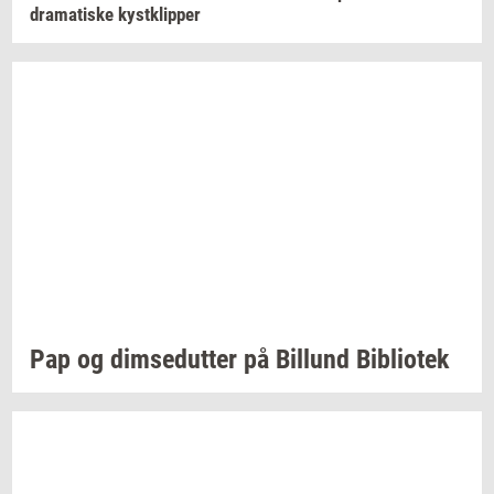
dra­ma­ti­ske
kyst­klip­per
Pap og
dim­se­dut­ter
på
Bil­lund
Bi­bli­o­tek