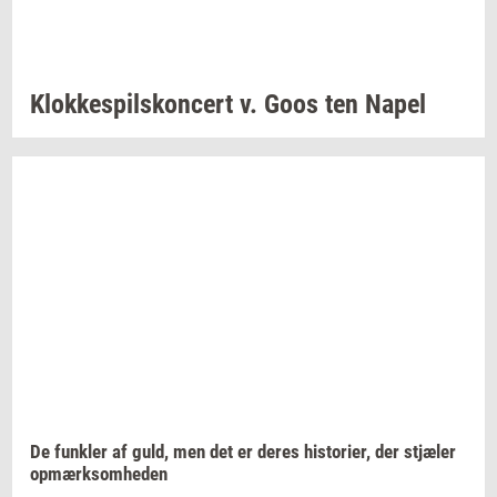
Klok­ke­spils­kon­cert
v. Goos ten Napel
De
funk­ler
af guld, men det er deres
hi­sto­ri­er,
der
stjæ­ler
op­mærk­som­he­den