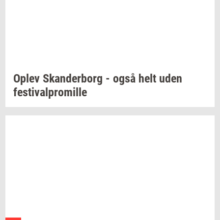
Oplev
Skan­der­borg
- også helt uden
festi­val­pro­mil­le