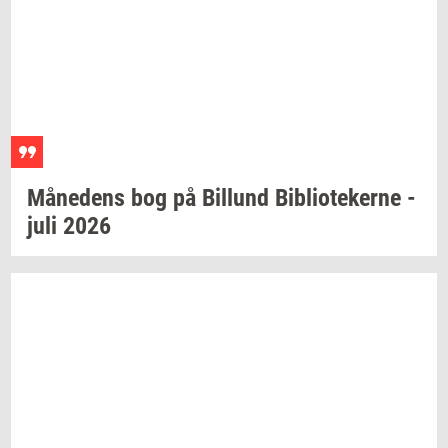
Må­ne­dens
bog på
Bil­lund
Bi­bli­o­te­ker­ne
-
juli 2026