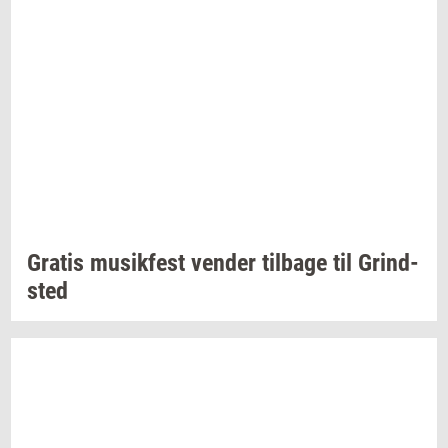
Gra­tis
mu­sik­fest
ven­der
til­ba­ge
til
Grind­
sted