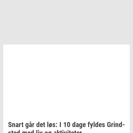
Snart går det løs: I 10 dage
fyl­des
Grind­
sted
med liv og
ak­ti­vi­te­ter