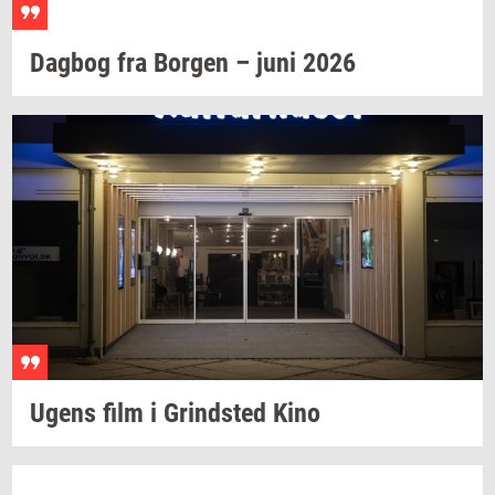
Dag­bog
fra
Bor­gen
– juni 2026
Ugens film i
Grind­sted
Kino