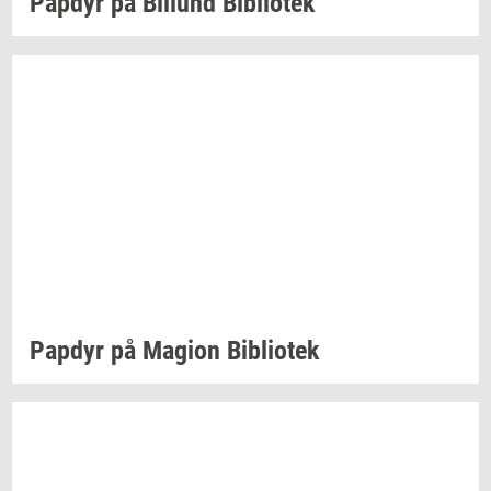
Pap­dyr
på
Bil­lund
Bi­bli­o­tek
Pap­dyr
på
Magion
Bi­bli­o­tek