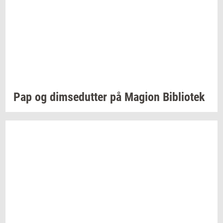
Pap og
dim­se­dut­ter
på
Magion
Bi­bli­o­tek