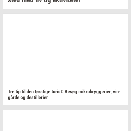
Tre tip til den
tørsti­ge
turist:
Besøg
mi­kro­bryg­ge­ri­er,
vin­
går­de
og
destil­le­ri­er