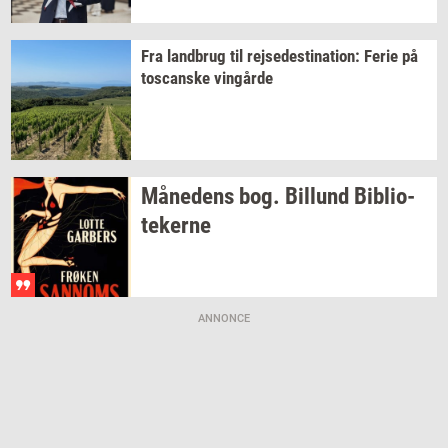
Fra
land­brug
til
rej­se­desti­na­tion:
Ferie på
toscan­ske
vin­går­de
Må­ne­dens
bog.
Bil­lund
Bi­bli­o­
te­ker­ne
ANNONCE