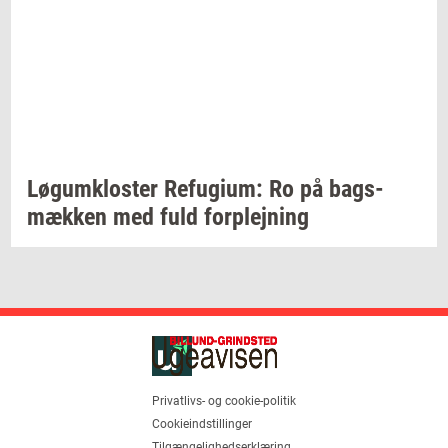
Løgum­klo­ster
Re­fu­gi­um:
Ro på
bags­
mæk­ken
med fuld
for­plej­ning
Privatlivs- og cookie-politik
Cookieindstillinger
Tilgængelighedserklæring