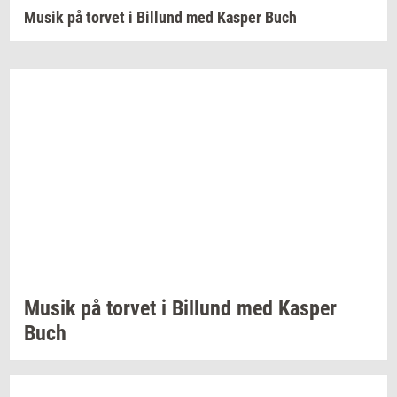
Musik på torvet i Billund med Kasper Buch
Musik på
tor­vet
i
Bil­lund
med
Kas­per
Buch