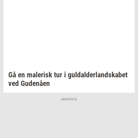
Gå en
ma­le­risk
tur i
gul­dal­der­land­ska­bet
ved
Gu­denå­en
ANNONCE