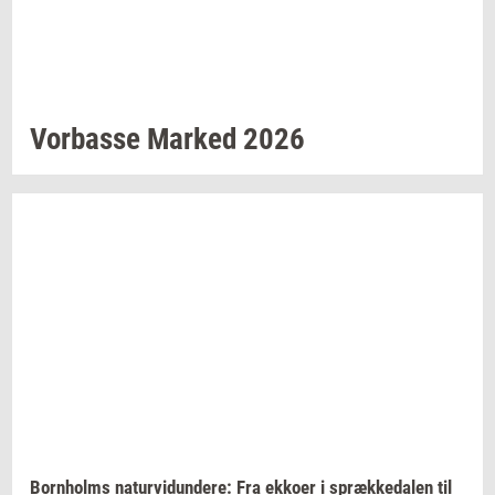
Vor­bas­se
Mar­ked
2026
Born­holms
na­tur­vi­dun­de­re:
Fra
ek­ko­er
i
spræk­ke­da­len
til