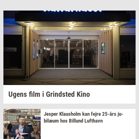
Ugens film i
Grind­sted
Kino
Jes­per
Klaus­holm
kan fejre
25-års
ju­
bilæum
hos
Bil­lund
Luft­havn