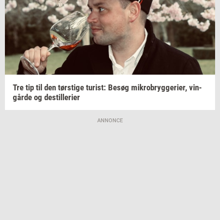
Tre tip til den
tørsti­ge
turist:
Besøg
mi­kro­bryg­ge­ri­er,
vin­
går­de
og
destil­le­ri­er
ANNONCE