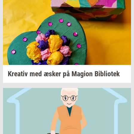
Kre­a­tiv
med æsker på
Magion
Bi­bli­o­tek