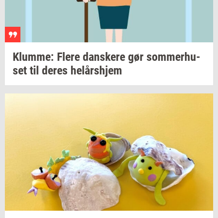
Klum­me: Flere
dan­ske­re
gør
som­mer­hu­
set
til deres
helårs­hjem