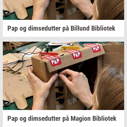
Pap og
dim­se­dut­ter
på
Bil­lund
Bi­bli­o­tek
Pap og
dim­se­dut­ter
på
Magion
Bi­bli­o­tek