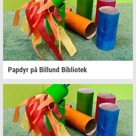
Pap­dyr
på
Bil­lund
Bi­bli­o­tek