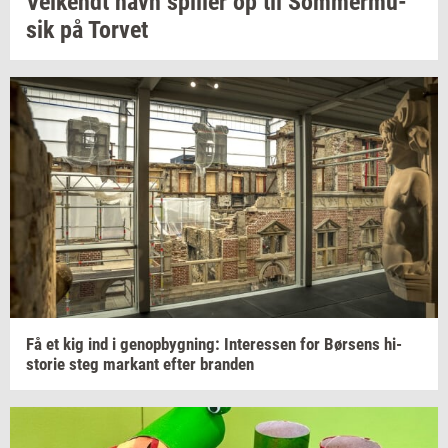
Vel­kendt
navn
spil­ler
op til
Som­mer­mu­
sik
på
Tor­vet
Få et kig ind i
genop­byg­ning:
In­ter­es­sen
for
Bør­sens
hi­
sto­rie
steg
mar­kant
efter
bran­den