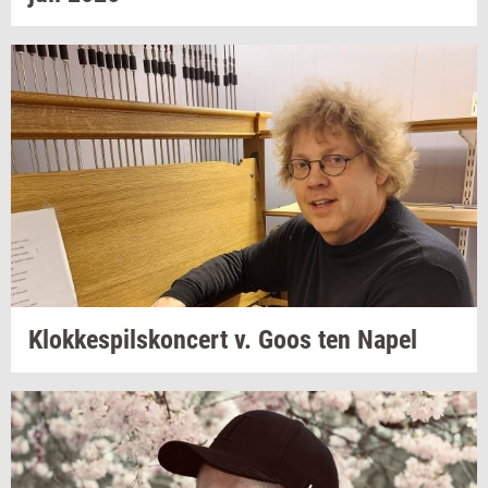
Klok­ke­spils­kon­cert
v. Goos ten Napel