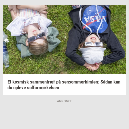
Et
kos­misk
sam­men­træf
på
sen­som­mer­him­len:
Sådan kan
du
op­le­ve
sol­for­mør­kel­sen
ANNONCE