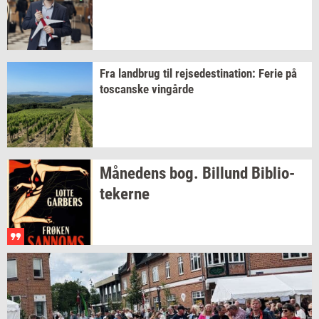
Fra
land­brug
til
rej­se­desti­na­tion:
Ferie på
toscan­ske
vin­går­de
Må­ne­dens
bog.
Bil­lund
Bi­bli­o­
te­ker­ne