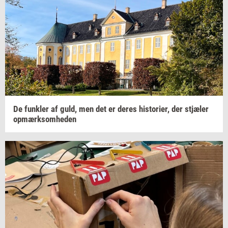
De
funk­ler
af guld, men det er deres
hi­sto­ri­er,
der
stjæ­ler
op­mærk­som­he­den