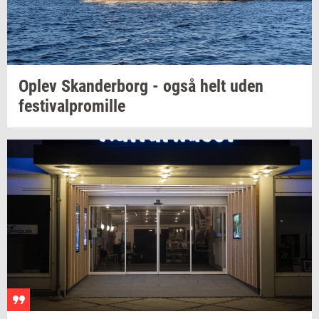
Oplev
Skan­der­borg
- også helt uden
festi­val­pro­mil­le