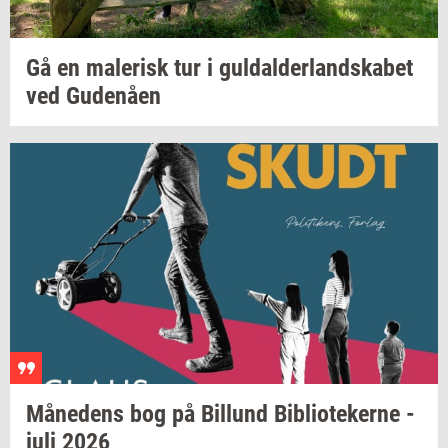
Gå en
ma­le­risk
tur i
gul­dal­der­land­ska­bet
ved
Gu­denå­en
Må­ne­dens
bog på
Bil­lund
Bi­bli­o­te­ker­ne
-
juli 2026