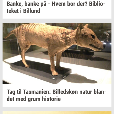
Banke,
banke på - Hvem bor der?
Bi­bli­o­
te­ket
i
Bil­lund
Tag til
Tas­ma­ni­en:
Bil­leds­køn
natur
blan­
det
med grum
hi­sto­rie