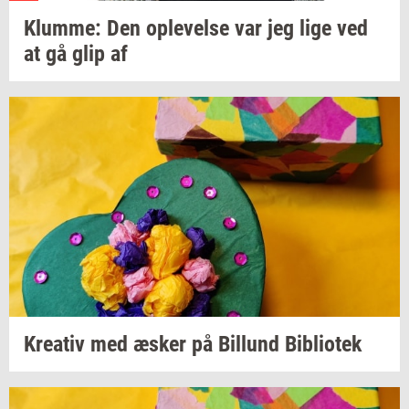
Klum­me:
Den
op­le­vel­se
var jeg lige ved
at gå glip af
Kre­a­tiv
med æsker på
Bil­lund
Bi­bli­o­tek