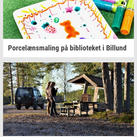
Po­r­ce­læns­ma­ling
på
bi­bli­o­te­ket
i
Bil­lund