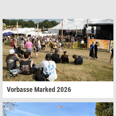
Vor­bas­se
Mar­ked
2026