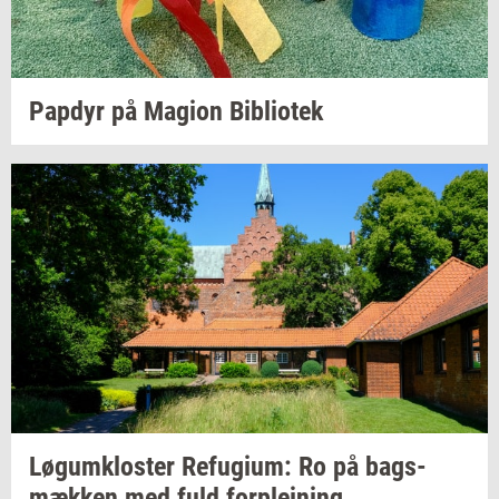
Pap­dyr
på
Magion
Bi­bli­o­tek
Løgum­klo­ster
Re­fu­gi­um:
Ro på
bags­
mæk­ken
med fuld
for­plej­ning