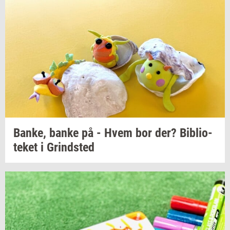
Banke,
banke på - Hvem bor der?
Bi­bli­o­
te­ket
i
Grind­sted