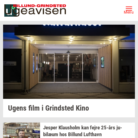
Menu
Ugens film i
Grind­sted
Kino
Jes­per
Klaus­holm
kan fejre
25-års
ju­
bilæum
hos
Bil­lund
Luft­havn