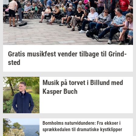
Gra­tis
mu­sik­fest
ven­der
til­ba­ge
til
Grind­
sted
Musik på
tor­vet
i
Bil­lund
med
Kas­per
Buch
Born­holms
na­tur­vi­dun­de­re:
Fra
ek­ko­er
i
spræk­ke­da­len
til
dra­ma­ti­ske
kyst­klip­per