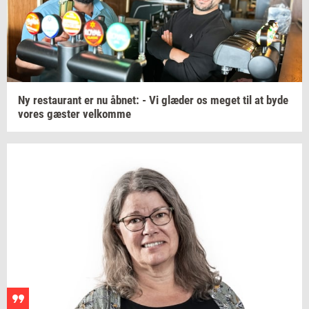
Ny
re­stau­rant
er nu
åbnet:
- Vi
glæ­der
os meget til at byde
vores
gæ­ster
vel­kom­me