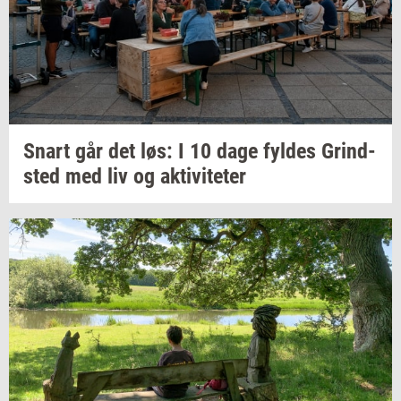
Snart går det løs: I 10 dage
fyl­des
Grind­
sted
med liv og
ak­ti­vi­te­ter