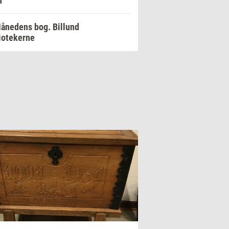
h
ånedens bog. Billund
iotekerne