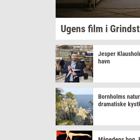
Ugens film i
Grind­s
Jes­per
Klaus­ho
havn
Born­holms
na­tur
dra­ma­ti­ske
kyst­
Må­ne­dens
bog.