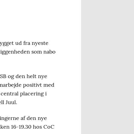
ygget ud fra nyeste
eliggenheden som nabo
 ISB og den helt nye
samarbejde positivt med
entral placering i
l Juul.
ningerne af den nye
okken 16-19.30 hos CoC