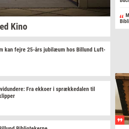
Buc
M
Bibl
ted
Kino
lm
kan fejre
25-års
ju­bilæum
hos
Bil­lund
Luft­
­vi­dun­de­re:
Fra
ek­ko­er
i
spræk­ke­da­len
til
klip­per
Bil­lund
Bi­bli­o­te­ker­ne