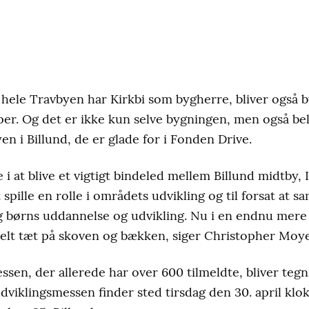
hele Travbyen har Kirkbi som bygherre, bliver også b
er. Og det er ikke kun selve bygningen, men også b
en i Billund, de er glade for i Fonden Drive.
e i at blive et vigtigt bindeled mellem Billund midtby,
t spille en rolle i områdets udvikling og til forsat at 
 børns uddannelse og udvikling. Nu i en endnu mere c
helt tæt på skoven og bækken, siger Christopher Moyel
ssen, der allerede har over 600 tilmeldte, bliver teg
yudviklingsmessen finder sted tirsdag den 30. april kl