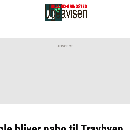
ANNONCE
le bliver nabo til Travbyen