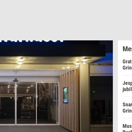
Mes
Grat
Grin
Jesp
jubi
Snar
Grin
Musi