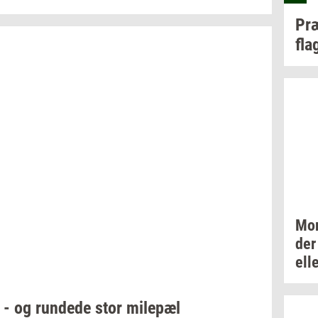
Præ
fla­
Mor
der
ell
 - og
run­de­de
stor
milepæl