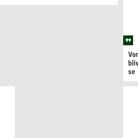
Vo
bli­
se