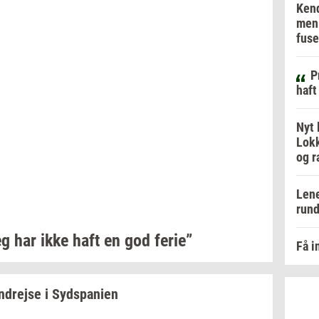
Kend
men 
fuse
P
haft
Nyt 
Lokk
og r
Lene
rund
g har ikke haft en god
ferie”
Få i
n­drej­se
i
Syds­pa­ni­en