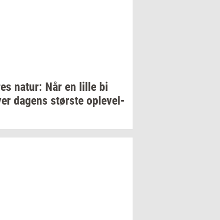
res
natur: Når
en lille bi
ver
da­gens
stør­ste
op­le­vel­