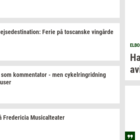
rej­se­desti­na­tion:
Ferie på
toscan­ske
vin­går­de
ELBO
Ha
av
t som
kom­men­ta­tor
- men
cy­kel­rin­grid­ning
fuser
å
Fre­de­ri­cia
Mu­si­cal­te­a­ter