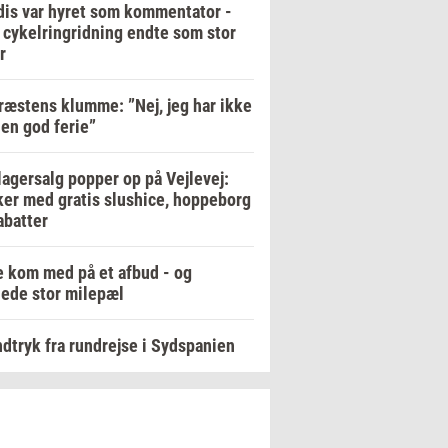
is var hyret som kommentator -
cykelringridning endte som stor
r
ræstens klumme: ”Nej, jeg har ikke
 en god ferie”
lagersalg popper op på Vejlevej:
er med gratis slushice, hoppeborg
abatter
 kom med på et afbud - og
ede stor milepæl
ndtryk fra rundrejse i Sydspanien