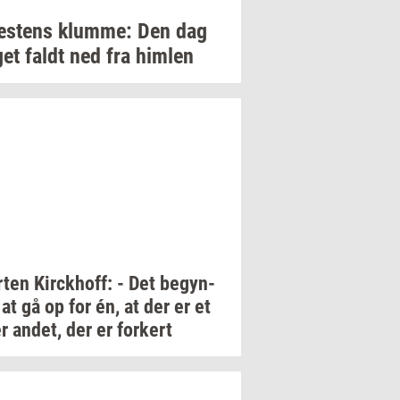
­stens
klum­me:
Den dag
get
faldt ned fra
him­len
­ten
Kirck­hoff:
- Det
be­gyn­
at gå op for én, at der er et
er
andet,
der er
for­kert