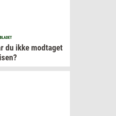
BLADET
r du ikke
mod­ta­get
i­sen?