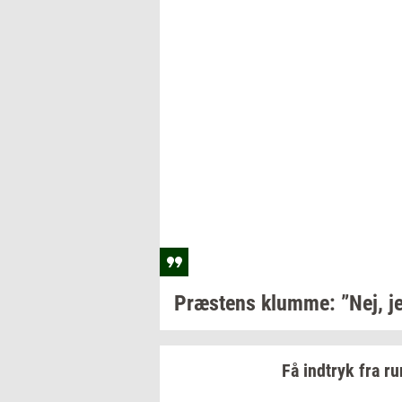
Præ­stens
klum­me: ”Nej,
je
Få
ind­tryk
fra
ru