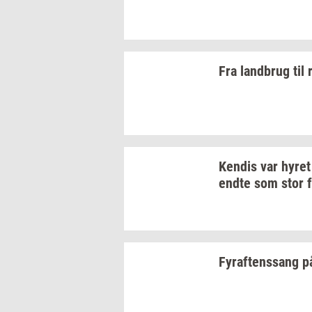
Fra
land­brug
til
Ken­dis
var hyre
endte som stor 
Fyraf­tens­sang
p