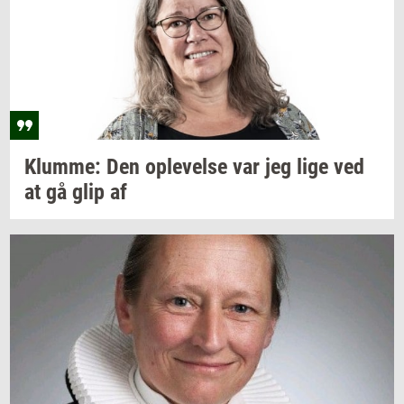
Klum­me:
Den
op­le­vel­se
var jeg lige ved
at gå glip af