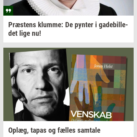
Præ­stens
klum­me:
De
py­n­ter
i
ga­de­bil­le­
det
lige nu!
Oplæg,
tapas og
fæl­les
sam­ta­le