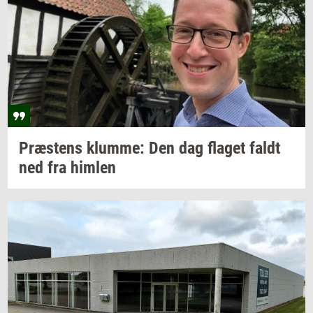
Præ­stens
klum­me:
Den dag
fla­get
faldt
ned fra
him­len