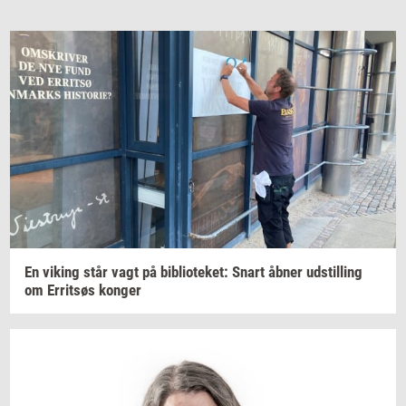
En
viking
står vagt på
bi­bli­o­te­ket:
Snart åbner
ud­stil­ling
om
Er­ritsøs
kon­ger