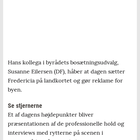
09.15-09.45: ADP Folkeløbet afvikles. Kom
og prøvekør ruten for neutral start i Fredericia
Midtby, inden rytterne sendes ud på samme
rute. Kræver ingen tilmelding.
10.00-12.30: Besøg Teamparkeringen i
Kanalbyen langs Gl. Havn. Her kan du komme
Hans kollega i byrådets bosætningsudvalg,
helt tæt på de professionelle cykelryttere og
Susanne Eilersen (DF), håber at dagen sætter
holdbusserne
Fredericia på landkortet og gør reklame for
10.00: Kæpheste ringridning for byens
byen.
børnehaver på J.B. Nielsens Plads
Se stjernerne
10.30-11.00: Livemusik ved Jumpings Jacks
Et af dagens højdepunkter bliver
på scenen i startområdet på Ryes Plads
præsentationen af de professionelle hold og
interviews med rytterne på scenen i
11.00-12.45: Præsentation af holdene og