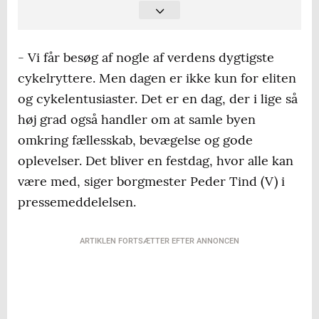
Tøjhuset til de første 200 personer med
cykelhjelm
- Vi får besøg af nogle af verdens dygtigste
9.00-13.00: Underholdning og aktiviteter på
cykelryttere. Men dagen er ikke kun for eliten
Egeskov torv. 3. etape af PostNord Danmark
og cykelentusiaster. Det er en dag, der i lige så
Rundt går igennem Egeskov by
høj grad også handler om at samle byen
omkring fællesskab, bevægelse og gode
09.00-18.00: Storskærmen i startområdet på
Ryes Plads viser live fra 3. etape PostNord
oplevelser. Det bliver en festdag, hvor alle kan
Danmark Rundt 2026 hele dagen igennem
være med, siger borgmester Peder Tind (V) i
pressemeddelelsen.
09.00-18.00: Skumparty og strandsjov for
store og små på Østerstrand
ARTIKLEN FORTSÆTTER EFTER ANNONCEN
09.00: Kaffevogn, bar, pump track banen og
andre cykelaktiviteter på J.B. Nielsens Plads
åbner