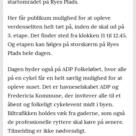
startområdet på Ryes Plads.
interviews med rytterne på scenen og i mixzone
i startområdet på Ryes Plads
Her får publikum mulighed for at opleve
verdenseliten helt tæt på, inden de skal ud på
11.00-13.00: Livemusik ved Jumping Jacks i
3. etape. Det finder sted fra klokken 11 til 12.45.
byens gågader
Og etapen kan følges på storskærm på Ryes
11.00: Streetfod området på J.B. Nielsens
Plads hele dagen.
Plads åbner
Dagen byder også på ADP Folkeløbet, hvor alle
12.00-14.15: Mød Skoda og få en BørneTour
på en cykel får en helt særlig mulighed for at
drikkedunk. Se og prøv Woom Bikes
opleve suset. Det er havneselskabet ADP og
udstillingscykler, mød Fredericia CCs
Fredericia Kommune, der inviterer alle til et
ungdomsafdeling og meget mere
åbent og folkeligt cykelevent midt i byen.
12.00-19.00: Gratis ansigtsmaling for børn
Biltrafikken holdes væk fra gaderne, som også
på Urbania Street Food
de professionelle ryttere skal køre på senere.
Tilmelding er ikke nødvendigt.
12.45: 3. etape af PostNord Danmark Rundt