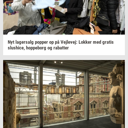
Nyt
la­ger­salg
pop­per
op på
Vej­le­vej:
Lok­ker
med
gra­tis
slus­hi­ce,
hop­pe­borg
og
ra­bat­ter