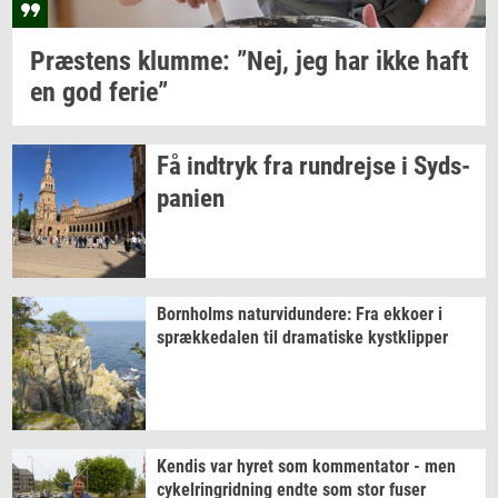
Præ­stens
klum­me: ”Nej,
jeg har ikke haft
en god
ferie”
Få
ind­tryk
fra
run­drej­se
i
Syds­
pa­ni­en
Born­holms
na­tur­vi­dun­de­re:
Fra
ek­ko­er
i
spræk­ke­da­len
til
dra­ma­ti­ske
kyst­klip­per
Ken­dis
var hyret som
kom­men­ta­tor
- men
cy­kel­rin­grid­ning
endte som stor fuser