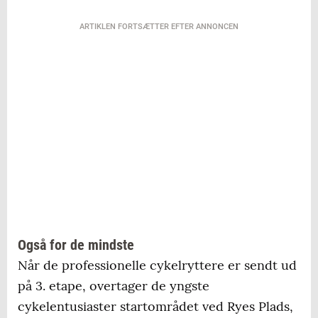
skydes i gang i startområdet på Ryes Plads
ARTIKLEN FORTSÆTTER EFTER ANNONCEN
12.55: Rytterne kører gennem startområdet
endnu en gang, inden de fortsætter ud af
fæstningsbyen
13.00: 3. etape af PostNord Danmark Rundt
gives frit på Egeskovvej og der køres mod Vejle.
Dette kan følges live på storskærmen i
startområdet på Ryes Plads
13.10: Rytterne kører gennem Egeskov by og
passerer Egeskov torv
Også for de mindste
Når de professionelle cykelryttere er sendt ud
13.15-14.15: Skoda BørneTour afvikles.
på 3. etape, overtager de yngste
Cykelløb for børn mellem 3 og 9 år. Køres i
startområdet på Ryes Plads.
cykelentusiaster startområdet ved Ryes Plads,