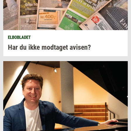
ELBOBLADET
Har du ikke
mod­ta­get
avi­sen?