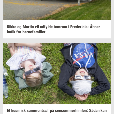
Rikke og
Mar­tin
vil
ud­fyl­de
tom­rum
i
Fre­de­ri­cia:
Åbner
butik for
bør­ne­fa­mi­li­er
Et
kos­misk
sam­men­træf
på
sen­som­mer­him­len:
Sådan kan