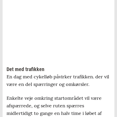
18.00: Cykelringridning for alle aldre på J.B.
Nielsens Plads. Udklædning er tilladt
Kilde: Fredericia Kommune
Det med trafikken
En dag med cykelløb påvirker trafikken. der vil
være en del spærringer og omkørsler.
Enkelte veje omkring startområdet vil være
afspærrede, og selve ruten spærres
midlertidigt to gange en halv time i løbet af