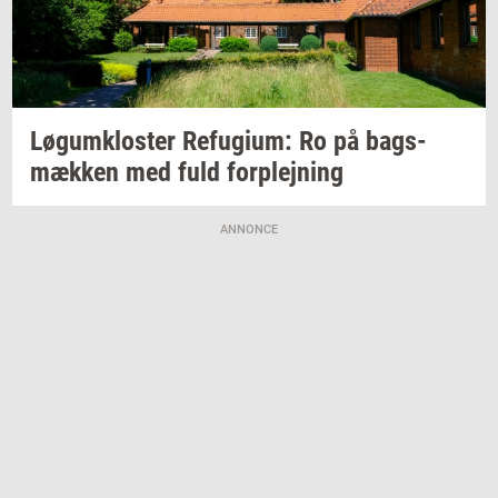
Løgum­klo­ster
Re­fu­gi­um:
Ro på
bags­
mæk­ken
med fuld
for­plej­ning
ANNONCE