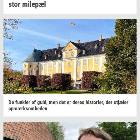
stor
milepæl
De
funk­ler
af guld, men det er deres
hi­sto­ri­er,
der
stjæ­ler
op­mærk­som­he­den