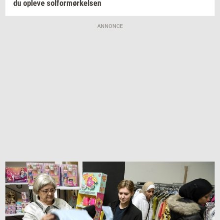
du
op­le­ve
sol­for­mør­kel­sen
ANNONCE