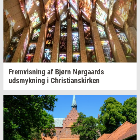
Frem­vis­ning
af Bjørn
Nør­gaards
udsmyk­ning
i
Chri­sti­anskir­ken