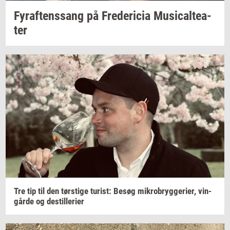
Fyraf­tens­sang
på
Fre­de­ri­cia
Mu­si­cal­te­a­
ter
Tre tip til den
tørsti­ge
turist:
Besøg
mi­kro­bryg­ge­ri­er,
vin­
går­de
og
destil­le­ri­er