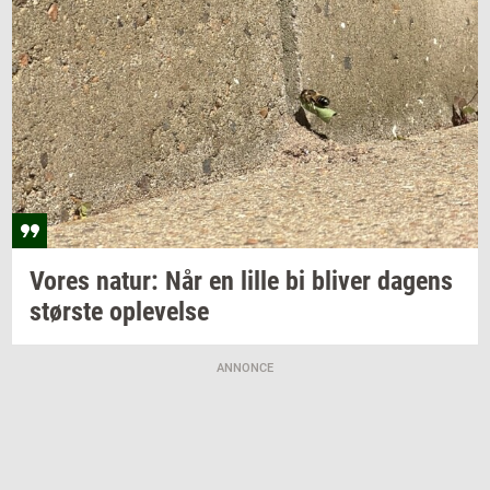
Vores
natur: Når
en lille bi
bli­ver
da­gens
stør­ste
op­le­vel­se
ANNONCE