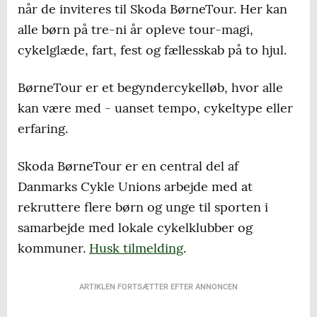
når de inviteres til Skoda BørneTour. Her kan
14.30-17.30: Livemusik og underholdning i
alle børn på tre-ni år opleve tour-magi,
startområdet på Ryes Plads
cykelglæde, fart, fest og fællesskab på to hjul.
15.00: Børne cykelringridning 3-10 år på J.B.
BørneTour er et begyndercykelløb, hvor alle
Nielsens Plads
kan være med - uanset tempo, cykeltype eller
16.00: Unge cykelringridning 10-14 år med
erfaring.
JAXSTYLE som komentator på J.B. Nielsens
Skoda BørneTour er en central del af
Plads
Danmarks Cykle Unions arbejde med at
17.00: Kåring af den flottest pyntede cykel
rekruttere flere børn og unge til sporten i
på J.B. Nielsens Plads
samarbejde med lokale cykelklubber og
kommuner.
Husk tilmelding
.
17.30-18.00: 3. etape af PostNord Danmark
Rundt slutter i Vejle. Se rytterne komme i mål
ARTIKLEN FORTSÆTTER EFTER ANNONCEN
live på storskærmen i startområdet på Ryes
Plads