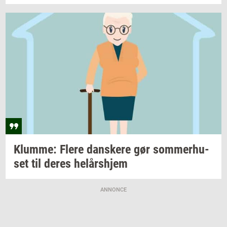
Klum­me: Flere
dan­ske­re
gør
som­mer­hu­
set
til deres
helårs­hjem
ANNONCE