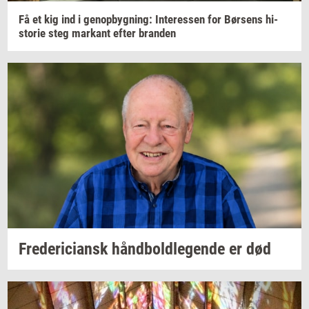
Få et kig ind i
genop­byg­ning:
In­ter­es­sen
for
Bør­sens
hi­
sto­rie
steg
mar­kant
efter
bran­den
Fre­de­ri­ci­ansk
hånd­bold­le­gen­de
er død