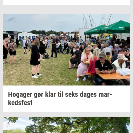
Ho­ga­ger
gør klar til seks dages
mar­
keds­fest