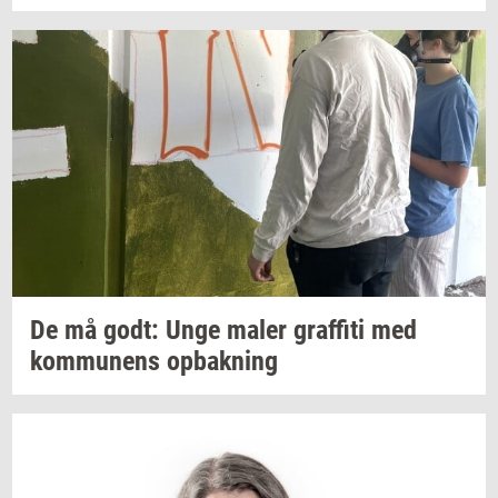
De må godt: Unge maler
graf­fi­ti
med
kom­mu­nens
op­bak­ning