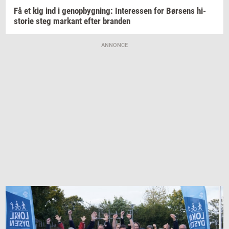
Få et kig ind i
genop­byg­ning:
In­ter­es­sen
for
Bør­sens
hi­
sto­rie
steg
mar­kant
efter
bran­den
ANNONCE