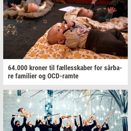
64.000
kro­ner
til
fæl­les­ska­ber
for
sår­ba­
re
fa­mi­li­er
og
OCD-​ramte