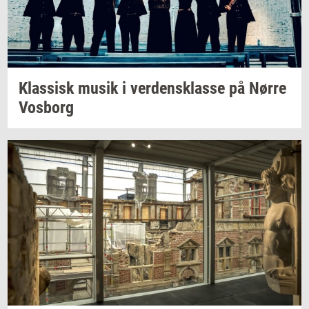
Klas­sisk
musik i
ver­dens­klas­se
på Nørre
Vos­borg