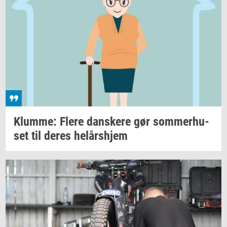
Klum­me: Flere
dan­ske­re
gør
som­mer­hu­
set
til deres
helårs­hjem