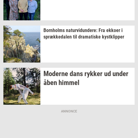
Born­holms
na­tur­vi­dun­de­re:
Fra
ek­ko­er
i
spræk­ke­da­len
til
dra­ma­ti­ske
kyst­klip­per
Mo­der­ne dans
ryk­ker
ud under
åben
him­mel
ANNONCE