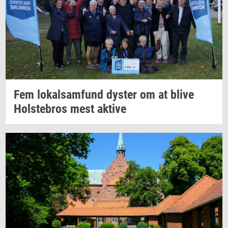
Fem
lo­kal­sam­fund
dy­ster
om at blive
Holste­bros
mest
ak­ti­ve