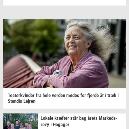
Te­a­ter­kvin­der
fra hele
ver­den
mødes for
fjer­de
år i træk i
Sten­dis
Lej­ren
Lo­ka­le
kræf­ter
står bag årets
Mar­keds­
revy
i
Ho­ga­ger