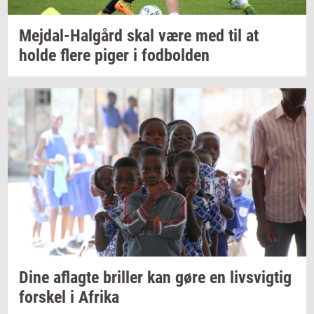
Mejdal-​Halgård
skal være med til at
holde flere piger i
fod­bol­den
Dine
af­lag­te
bril­ler
kan gøre en
livsvig­tig
for­skel
i
Afri­ka