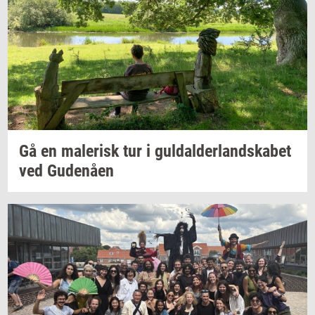
Gå en
ma­le­risk
tur i
gul­dal­der­land­ska­bet
ved
Gu­denå­en