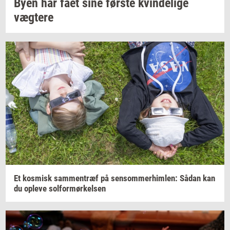
Byen har fået sine
før­ste
kvin­de­li­ge
væg­te­re
Et
kos­misk
sam­men­træf
på
sen­som­mer­him­len:
Sådan kan
du
op­le­ve
sol­for­mør­kel­sen