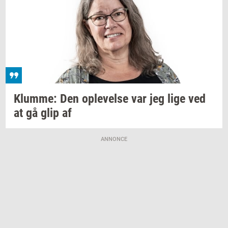
Klum­me:
Den
op­le­vel­se
var jeg lige ved
at gå glip af
ANNONCE