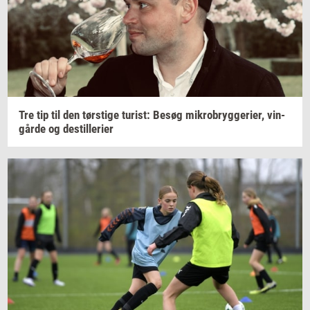
Tre tip til den
tørsti­ge
turist:
Besøg
mi­kro­bryg­ge­ri­er,
vin­
går­de
og
destil­le­ri­er