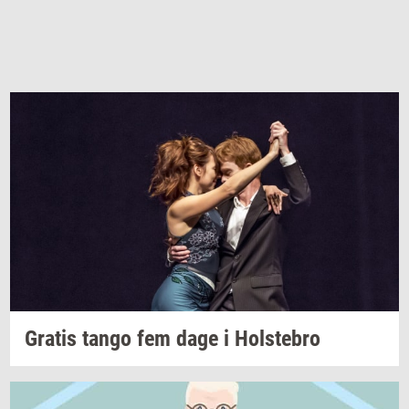
Gra­tis
tango fem dage i
Holste­bro