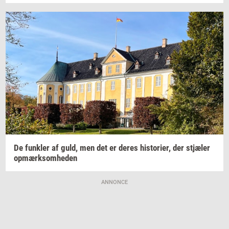
De
funk­ler
af guld, men det er deres
hi­sto­ri­er,
der
stjæ­ler
op­mærk­som­he­den
ANNONCE