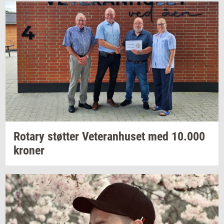
Ro­tary
støt­ter
Ve­te­ran­hu­set
med
10.000
kro­ner