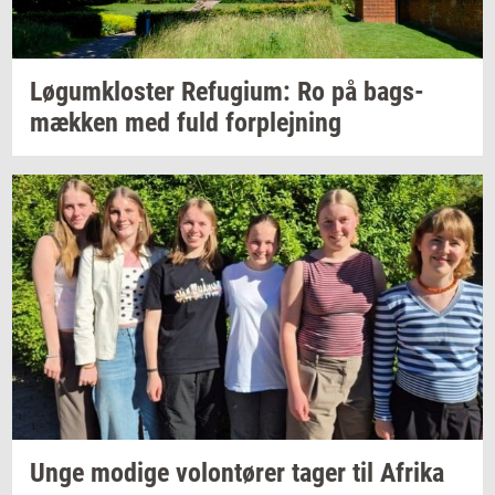
Løgum­klo­ster
Re­fu­gi­um:
Ro på
bags­
mæk­ken
med fuld
for­plej­ning
Unge
mo­di­ge
vo­lontø­rer
tager til
Afri­ka