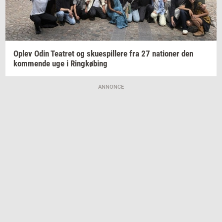
Oplev Odin
Te­a­tret
og
sku­e­spil­le­re
fra 27
na­tio­ner
den
kom­men­de
uge i
Ring­kø­bing
ANNONCE