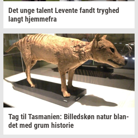
Det unge
ta­lent
Le­ven­te
fandt
tryg­hed
langt
hjem­me­fra
Tag til
Tas­ma­ni­en:
Bil­leds­køn
natur
blan­
det
med grum
hi­sto­rie