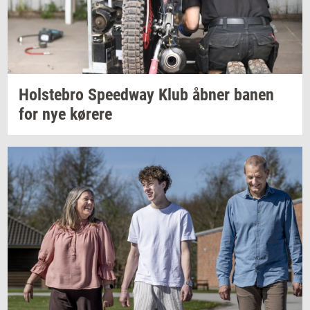
Holste­bro
Spe­edway
Klub åbner banen
for nye
kø­re­re