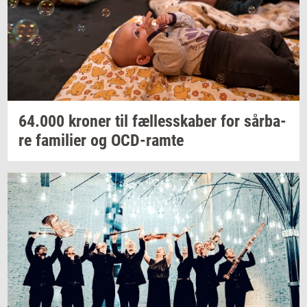
64.000
kro­ner
til
fæl­les­ska­ber
for
sår­ba­
re
fa­mi­li­er
og
OCD-​ramte