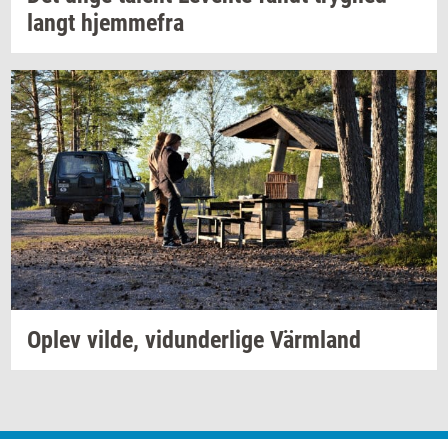
langt
hjem­me­fra
Oplev
vilde,
vi­dun­der­li­ge
Värmland