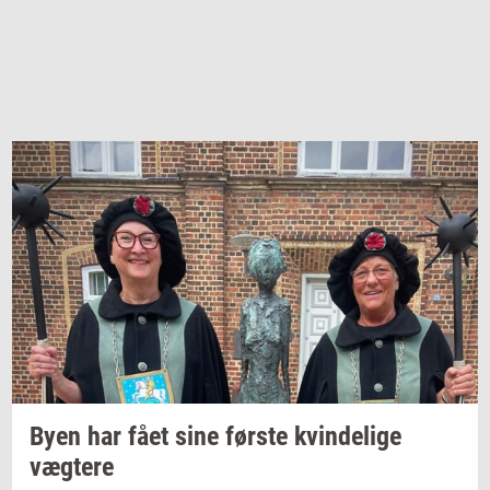
Byen har fået sine
før­ste
kvin­de­li­ge
væg­te­re