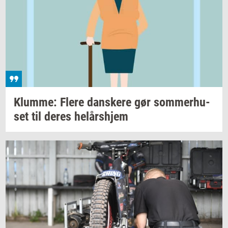
Klum­me: Flere
dan­ske­re
gør
som­mer­hu­
set
til deres
helårs­hjem