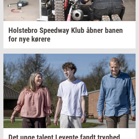
Holste­bro
Spe­edway
Klub åbner banen
for nye
kø­re­re
Det unge
ta­lent
Le­ven­te
fandt
tryg­hed