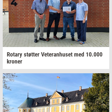
Ro­tary
støt­ter
Ve­te­ran­hu­set
med
10.000
kro­ner