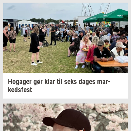
Ho­ga­ger
gør klar til seks dages
mar­
keds­fest