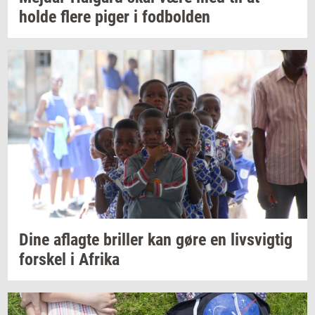
holde flere piger i
fod­bol­den
Dine
af­lag­te
bril­ler
kan gøre en
livsvig­tig
for­skel
i
Afri­ka