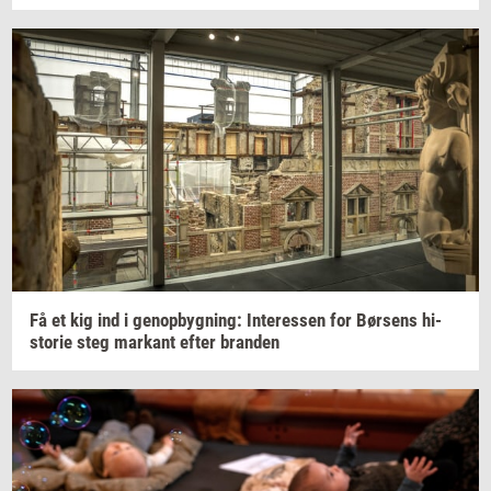
Få et kig ind i
genop­byg­ning:
In­ter­es­sen
for
Bør­sens
hi­
sto­rie
steg
mar­kant
efter
bran­den