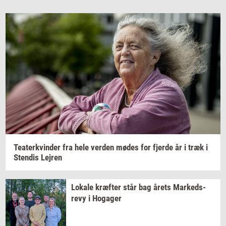
Te­a­ter­kvin­der
fra hele
ver­den
mødes for
fjer­de
år i træk i
Sten­dis
Lej­ren
Lo­ka­le
kræf­ter
står bag årets
Mar­keds­
revy
i
Ho­ga­ger