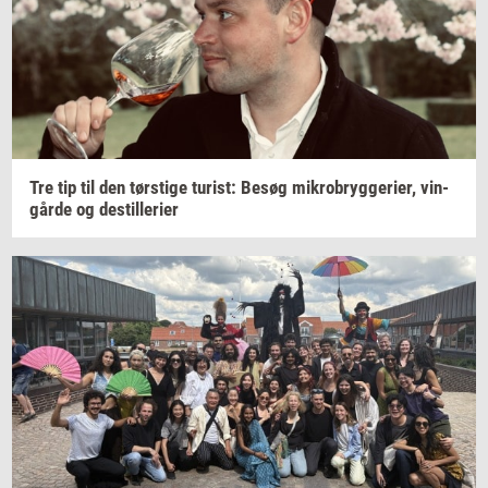
Tre tip til den
tørsti­ge
turist:
Besøg
mi­kro­bryg­ge­ri­er,
vin­
går­de
og
destil­le­ri­er