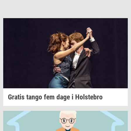
Gra­tis
tango fem dage i
Holste­bro