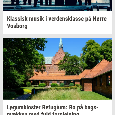
Klas­sisk
musik i
ver­dens­klas­se
på Nørre
Vos­borg
Løgum­klo­ster
Re­fu­gi­um:
Ro på
bags­
mæk­ken
med fuld
for­plej­ning