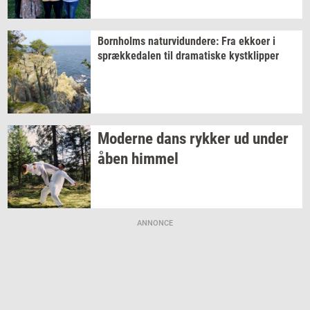
Born­holms
na­tur­vi­dun­de­re:
Fra
ek­ko­er
i
spræk­ke­da­len
til
dra­ma­ti­ske
kyst­klip­per
Mo­der­ne dans
ryk­ker
ud under
åben
him­mel
ANNONCE