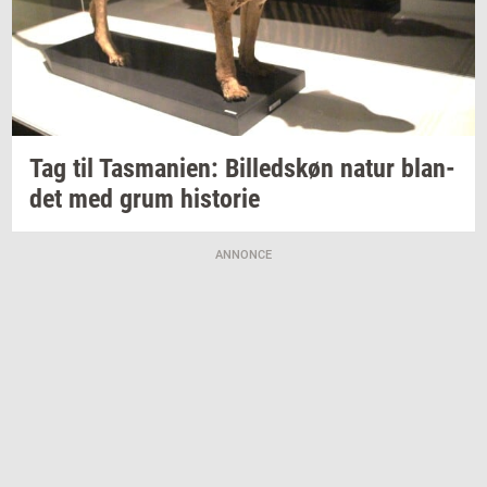
Tag til
Tas­ma­ni­en:
Bil­leds­køn
natur
blan­
det
med grum
hi­sto­rie
ANNONCE