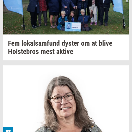
Fem
lo­kal­sam­fund
dy­ster
om at blive
Holste­bros
mest
ak­ti­ve