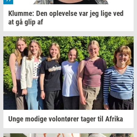
Klum­me:
Den
op­le­vel­se
var jeg lige ved
at gå glip af
Unge
mo­di­ge
vo­lontø­rer
tager til
Afri­ka