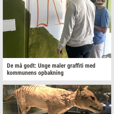
De må godt: Unge maler
graf­fi­ti
med
kom­mu­nens
op­bak­ning