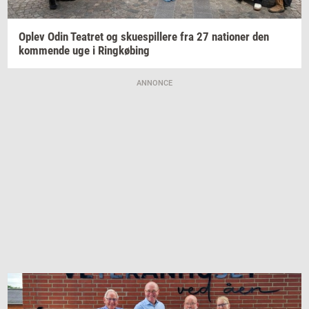
Oplev Odin
Te­a­tret
og
sku­e­spil­le­re
fra 27
na­tio­ner
den
kom­men­de
uge i
Ring­kø­bing
ANNONCE