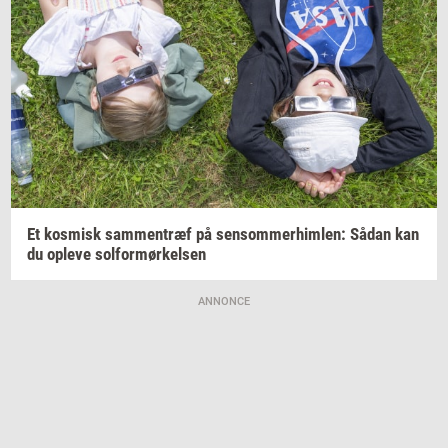
Et
kos­misk
sam­men­træf
på
sen­som­mer­him­len:
Sådan kan
du
op­le­ve
sol­for­mør­kel­sen
ANNONCE