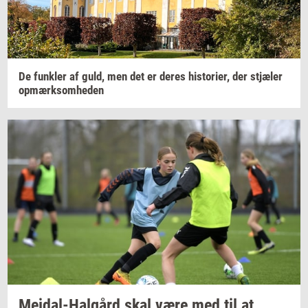
De
funk­ler
af guld, men det er deres
hi­sto­ri­er,
der
stjæ­ler
op­mærk­som­he­den
Mejdal-​Halgård
skal være med til at