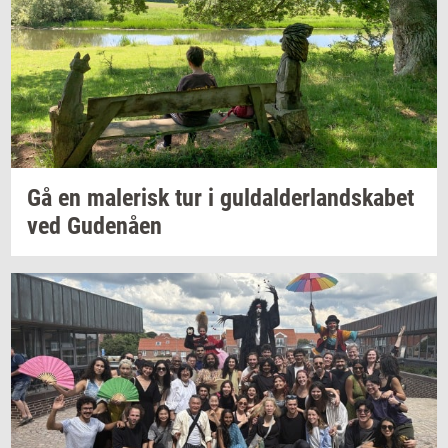
Gå en
ma­le­risk
tur i
gul­dal­der­land­ska­bet
ved
Gu­denå­en