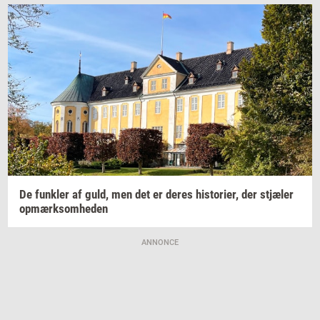
De
funk­ler
af guld, men det er deres
hi­sto­ri­er,
der
stjæ­ler
op­mærk­som­he­den
ANNONCE