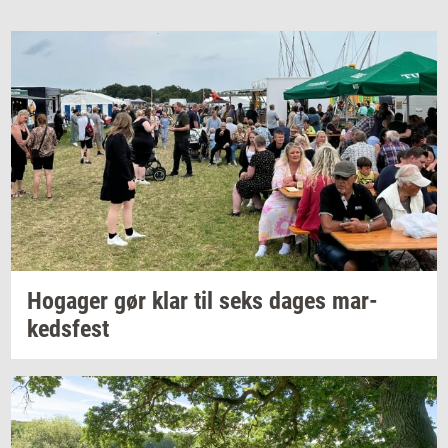
Ho­ga­ger
gør klar til seks dages
mar­
keds­fest