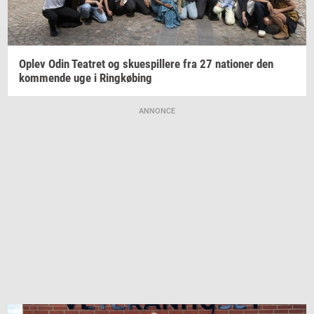
Oplev Odin
Te­a­tret
og
sku­e­spil­le­re
fra 27
na­tio­ner
den
kom­men­de
uge i
Ring­kø­bing
ANNONCE