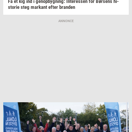
Få et kig ind i
genop­byg­ning:
In­ter­es­sen
for
Bør­sens
hi­
sto­rie
steg
mar­kant
efter
bran­den
ANNONCE