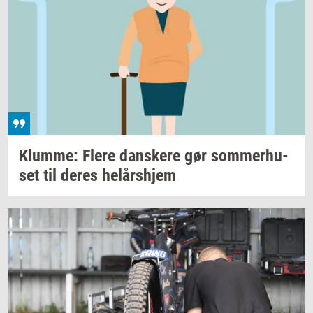
Klum­me: Flere
dan­ske­re
gør
som­mer­hu­
set
til deres
helårs­hjem