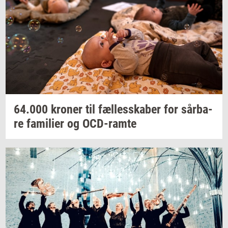
64.000
kro­ner
til
fæl­les­ska­ber
for
sår­ba­
re
fa­mi­li­er
og
OCD-​ramte