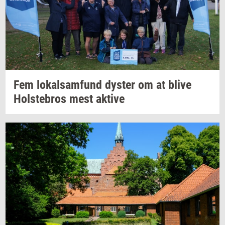
Fem
lo­kal­sam­fund
dy­ster
om at blive
Holste­bros
mest
ak­ti­ve