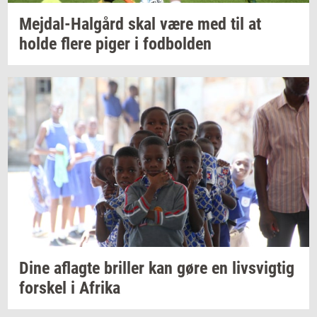
Mejdal-​Halgård
skal være med til at
holde flere piger i
fod­bol­den
Dine
af­lag­te
bril­ler
kan gøre en
livsvig­tig
for­skel
i
Afri­ka