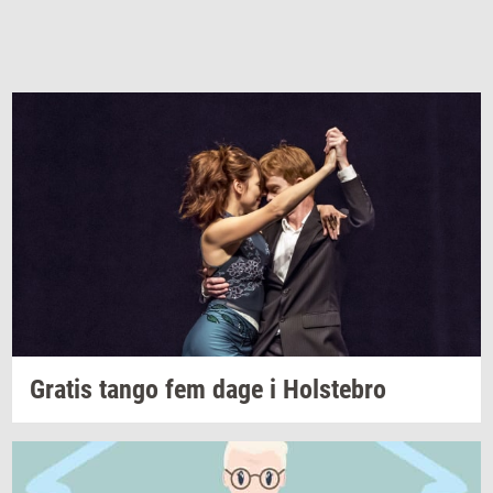
Gra­tis
tango fem dage i
Holste­bro