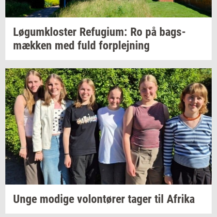
Løgum­klo­ster
Re­fu­gi­um:
Ro på
bags­
mæk­ken
med fuld
for­plej­ning
Unge
mo­di­ge
vo­lontø­rer
tager til
Afri­ka