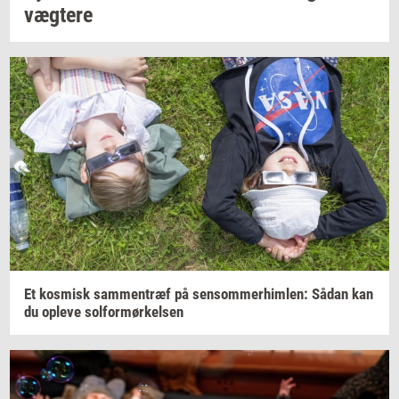
væg­te­re
Et
kos­misk
sam­men­træf
på
sen­som­mer­him­len:
Sådan kan
du
op­le­ve
sol­for­mør­kel­sen