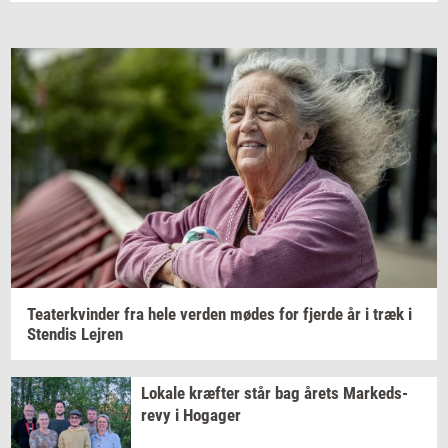
Te­a­ter­kvin­der
fra hele
ver­den
mødes for
fjer­de
år i træk i
Sten­dis
Lej­ren
Lo­ka­le
kræf­ter
står bag årets
Mar­keds­
revy
i
Ho­ga­ger