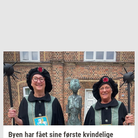
Byen har fået sine
før­ste
kvin­de­li­ge