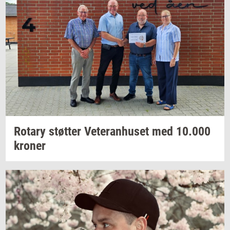
Ro­tary
støt­ter
Ve­te­ran­hu­set
med
10.000
kro­ner