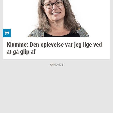
Klum­me:
Den
op­le­vel­se
var jeg lige ved
at gå glip af
ANNONCE