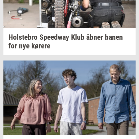
Holste­bro
Spe­edway
Klub åbner banen
for nye
kø­re­re