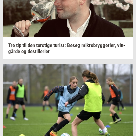
Tre tip til den
tørsti­ge
turist:
Besøg
mi­kro­bryg­ge­ri­er,
vin­
går­de
og
destil­le­ri­er