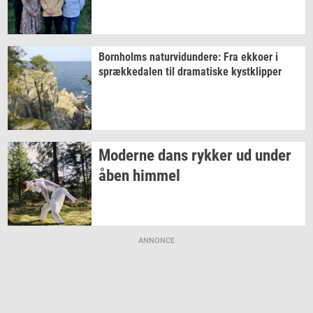
Born­holms
na­tur­vi­dun­de­re:
Fra
ek­ko­er
i
spræk­ke­da­len
til
dra­ma­ti­ske
kyst­klip­per
Mo­der­ne dans
ryk­ker
ud under
åben
him­mel
ANNONCE