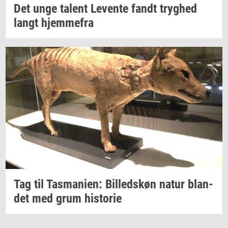
Det unge
ta­lent
Le­ven­te
fandt
tryg­hed
langt
hjem­me­fra
Tag til
Tas­ma­ni­en:
Bil­leds­køn
natur
blan­
det
med grum
hi­sto­rie