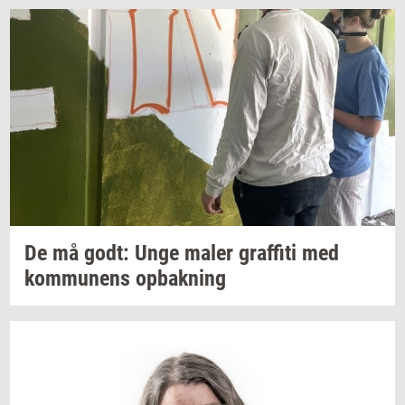
De må godt: Unge maler
graf­fi­ti
med
kom­mu­nens
op­bak­ning