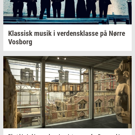
Klas­sisk
musik i
ver­dens­klas­se
på Nørre
Vos­borg