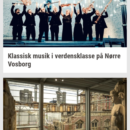
Klas­sisk
musik i
ver­dens­klas­se
på Nørre
Vos­borg