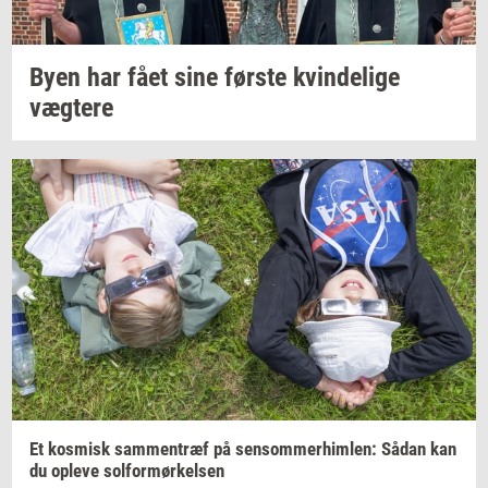
Byen har fået sine
før­ste
kvin­de­li­ge
væg­te­re
Et
kos­misk
sam­men­træf
på
sen­som­mer­him­len:
Sådan kan
du
op­le­ve
sol­for­mør­kel­sen