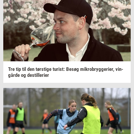
Tre tip til den
tørsti­ge
turist:
Besøg
mi­kro­bryg­ge­ri­er,
vin­
går­de
og
destil­le­ri­er