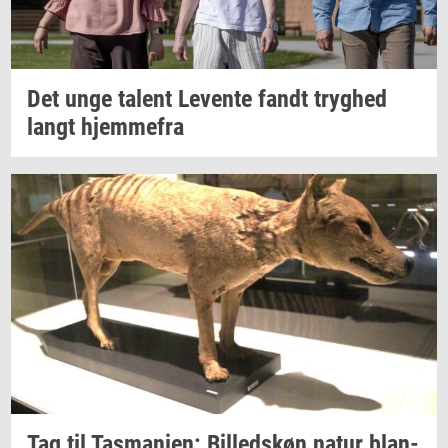
Det unge
ta­lent
Le­ven­te
fandt
tryg­hed
langt
hjem­me­fra
Tag til
Tas­ma­ni­en:
Bil­leds­køn
natur
blan­