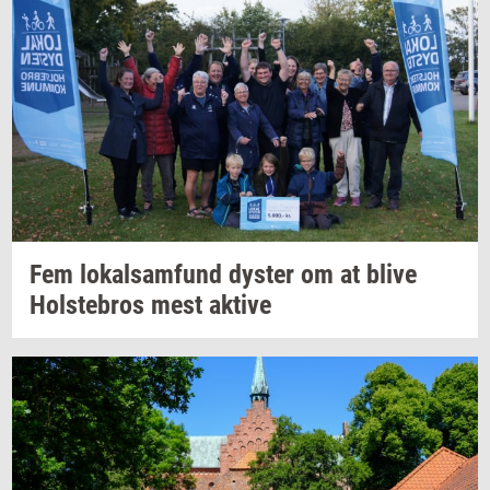
Fem
lo­kal­sam­fund
dy­ster
om at blive
Holste­bros
mest
ak­ti­ve