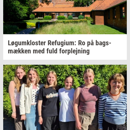
Løgum­klo­ster
Re­fu­gi­um:
Ro på
bags­
mæk­ken
med fuld
for­plej­ning