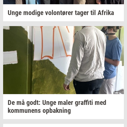
Unge
mo­di­ge
vo­lontø­rer
tager til
Afri­ka
De må godt: Unge maler
graf­fi­ti
med
kom­mu­nens
op­bak­ning