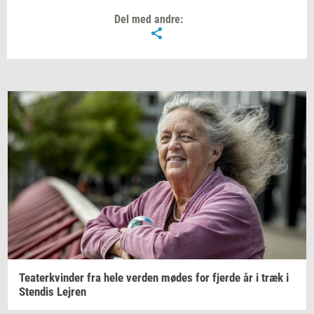
Del med andre:
Te­a­ter­kvin­der
fra hele
ver­den
mødes for
fjer­de
år i træk i
Sten­dis
Lej­ren