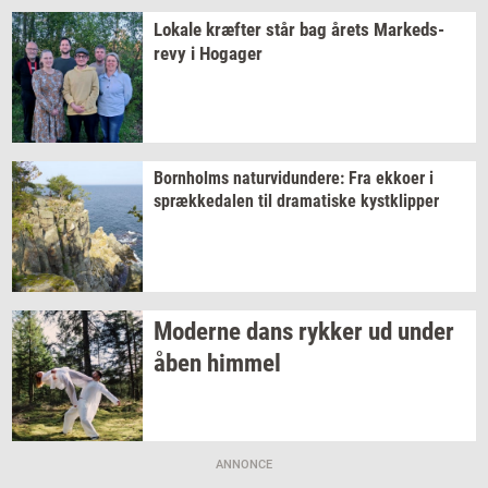
Lo­ka­le
kræf­ter
står bag årets
Mar­keds­
revy
i
Ho­ga­ger
Born­holms
na­tur­vi­dun­de­re:
Fra
ek­ko­er
i
spræk­ke­da­len
til
dra­ma­ti­ske
kyst­klip­per
Mo­der­ne dans
ryk­ker
ud under
åben
him­mel
ANNONCE