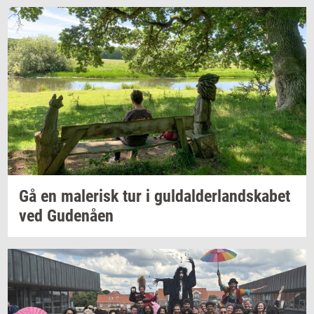
Gå en
ma­le­risk
tur i
gul­dal­der­land­ska­bet
ved
Gu­denå­en