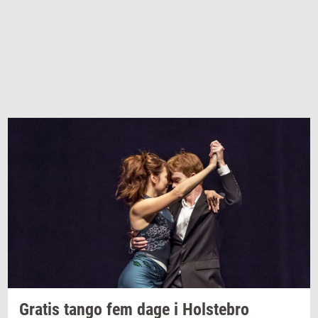
Gra­tis
tango fem dage i
Holste­bro