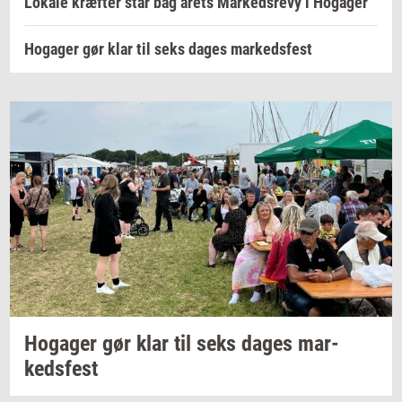
Lokale kræfter står bag årets Markedsrevy i Hogager
Hogager gør klar til seks dages markedsfest
Ho­ga­ger
gør klar til seks dages
mar­
keds­fest