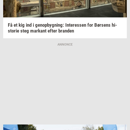
Få et kig ind i
genop­byg­ning:
In­ter­es­sen
for
Bør­sens
hi­
sto­rie
steg
mar­kant
efter
bran­den
ANNONCE