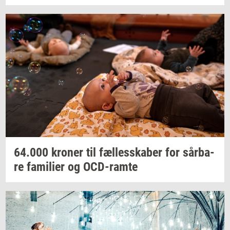
64.000
kro­ner
til
fæl­les­ska­ber
for
sår­ba­
re
fa­mi­li­er
og
OCD-​ramte