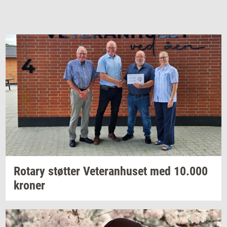
Ro­tary
støt­ter
Ve­te­ran­hu­set
med
10.000
kro­ner