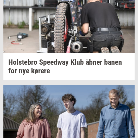
Holste­bro
Spe­edway
Klub åbner banen
for nye
kø­re­re