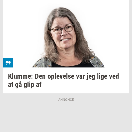
Klum­me:
Den
op­le­vel­se
var jeg lige ved
at gå glip af
ANNONCE