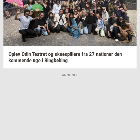
Oplev Odin
Te­a­tret
og
sku­e­spil­le­re
fra 27
na­tio­ner
den
kom­men­de
uge i
Ring­kø­bing
ANNONCE