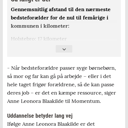
Gennemsnitlig afstand til den nærmeste
bedsteforælder for de nul til femårige i
kommunen i kilometer:
Holstebro: 17 kilometer
Struer: 14 kilometer
Lemvig: 13 kilometer
- Når bedsteforældre passer syge børnebørn,
så mor og far kan gå på arbejde – eller i det
Hele landet: 25 kilometer
hele taget frigør forældrene, så de kan passe
deres job – er det en kæmpe ressource, siger
Anne Leonora Blaakilde til Momentum.
Uddannelse betyder lang vej
Ifølge Anne Leonora Blaakilde er det