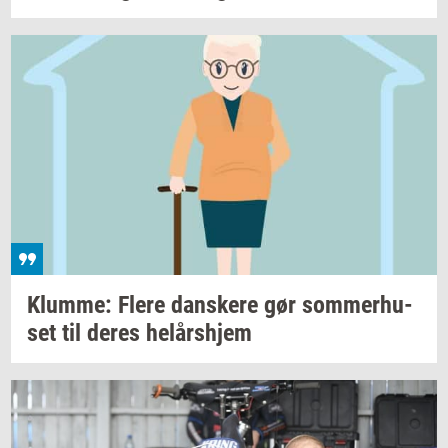
Klum­me: Flere
dan­ske­re
gør
som­mer­hu­
set
til deres
helårs­hjem