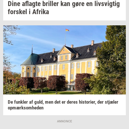
Dine
af­lag­te
bril­ler
kan gøre en
livsvig­tig
for­skel
i
Afri­ka
De
funk­ler
af guld, men det er deres
hi­sto­ri­er,
der
stjæ­ler
op­mærk­som­he­den
ANNONCE