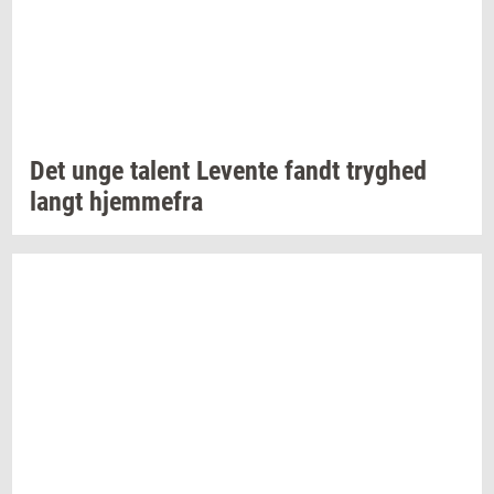
Det unge
ta­lent
Le­ven­te
fandt
tryg­hed
langt
hjem­me­fra