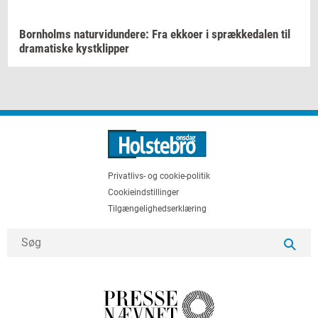
Born­holms
na­tur­vi­dun­de­re:
Fra
ek­ko­er
i
spræk­ke­da­len
til
dra­ma­ti­ske
kyst­klip­per
Privatlivs- og cookie-politik
Cookieindstillinger
Tilgængelighedserklæring