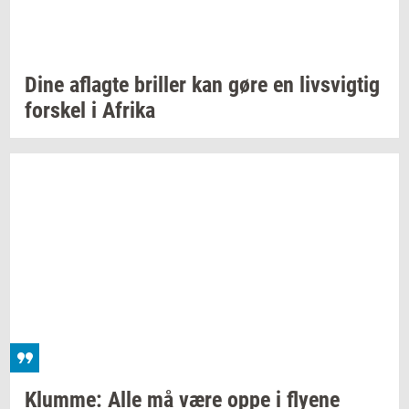
Dine
af­lag­te
bril­ler
kan gøre en
livsvig­tig
for­skel
i
Afri­ka
Klum­me:
Alle må være oppe i
fly­e­ne