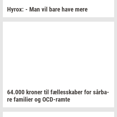
Hyrox:
- Man vil bare have mere
64.000
kro­ner
til
fæl­les­ska­ber
for
sår­ba­
re
fa­mi­li­er
og
OCD-​ramte