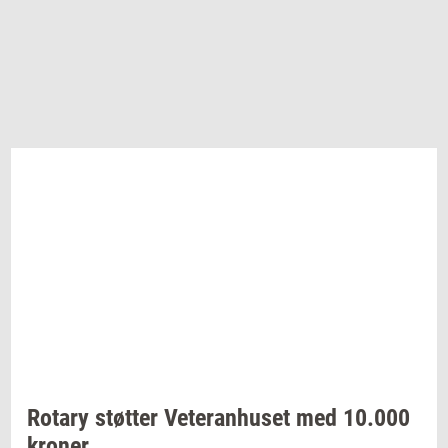
Ro­tary
støt­ter
Ve­te­ran­hu­set
med
10.000
kro­ner