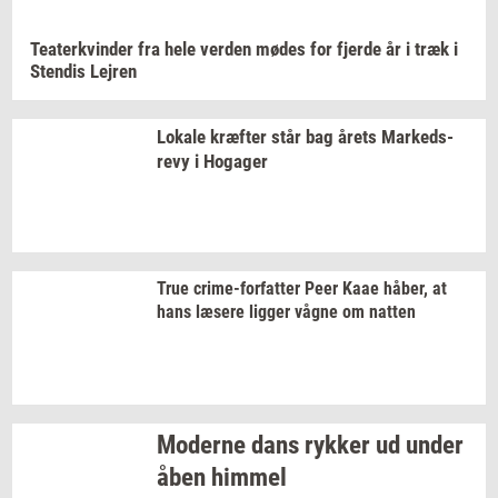
Te­a­ter­kvin­der
fra hele
ver­den
mødes for
fjer­de
år i træk i
Sten­dis
Lej­ren
Lo­ka­le
kræf­ter
står bag årets
Mar­keds­
revy
i
Ho­ga­ger
True
crime-​forfatter
Peer Kaae
håber,
at
hans
læ­se­re
lig­ger
vågne om
nat­ten
Mo­der­ne dans
ryk­ker
ud under
åben
him­mel