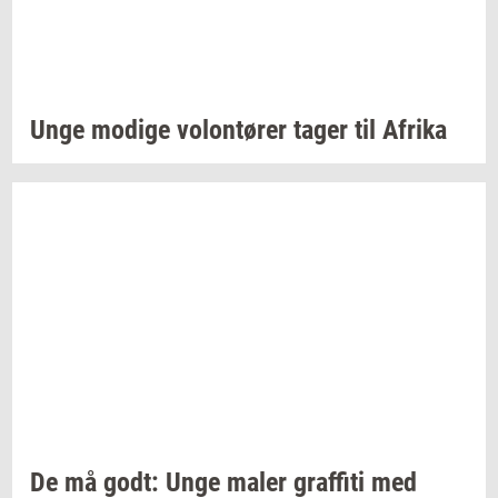
Unge
mo­di­ge
vo­lontø­rer
tager til
Afri­ka
De må godt: Unge maler
graf­fi­ti
med