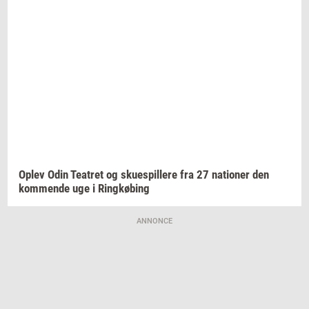
Oplev Odin
Te­a­tret
og
sku­e­spil­le­re
fra 27
na­tio­ner
den
kom­men­de
uge i
Ring­kø­bing
ANNONCE