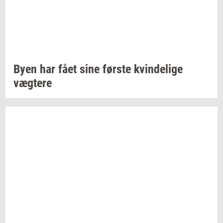
Byen har fået sine
før­ste
kvin­de­li­ge
væg­te­re