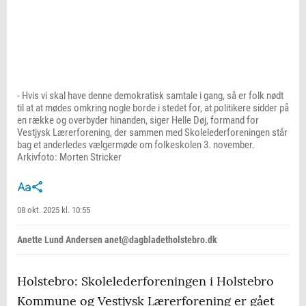
- Hvis vi skal have denne demokratisk samtale i gang, så er folk nødt
til at at mødes omkring nogle borde i stedet for, at politikere sidder på
en række og overbyder hinanden, siger Helle Døj, formand for
Vestjysk Lærerforening, der sammen med Skolelederforeningen står
bag et anderledes vælgermøde om folkeskolen 3. november.
Arkivfoto: Morten Stricker
08 okt. 2025 kl. 10:55
Anette Lund Andersen anet@dagbladetholstebro.dk
Holstebro: Skolelederforeningen i Holstebro
Kommune og Vestjysk Lærerforening er gået