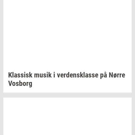
Klas­sisk
musik i
ver­dens­klas­se
på Nørre
Vos­borg