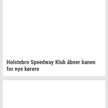
Holste­bro
Spe­edway
Klub åbner banen
for nye
kø­re­re