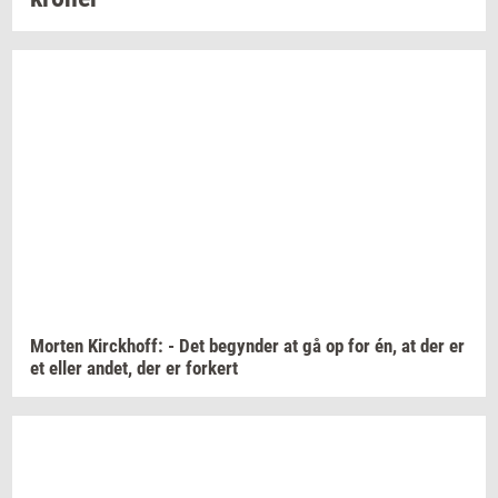
Mor­ten
Kirck­hoff:
- Det
be­gyn­der
at gå op for én, at der er
et eller
andet,
der er
for­kert