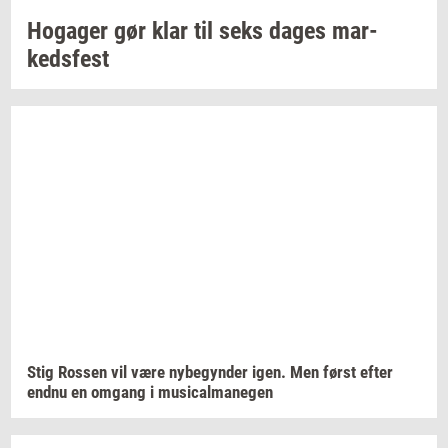
Ho­ga­ger
gør klar til seks dages
mar­
keds­fest
Stig
Ros­sen
vil være
ny­be­gyn­der
igen. Men først efter
endnu en
om­gang
i
mu­si­cal­ma­ne­gen