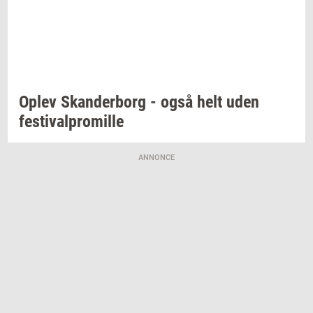
Oplev
Skan­der­borg
- også helt uden
festi­val­pro­mil­le
ANNONCE