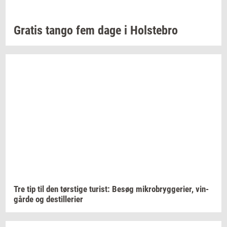
Gra­tis
tango fem dage i
Holste­bro
Tre tip til den
tørsti­ge
turist:
Besøg
mi­kro­bryg­ge­ri­er,
vin­
går­de
og
destil­le­ri­er