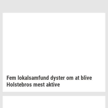
Fem
lo­kal­sam­fund
dy­ster
om at blive
Holste­bros
mest
ak­ti­ve