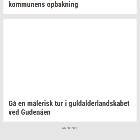
kom­mu­nens
op­bak­ning
Gå en
ma­le­risk
tur i
gul­dal­der­land­ska­bet
ved
Gu­denå­en
ANNONCE