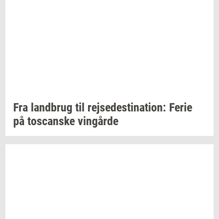
Fra
land­brug
til
rej­se­desti­na­tion:
Ferie
på
toscan­ske
vin­går­de