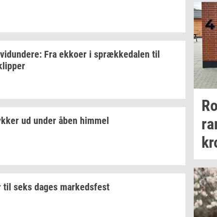
­vi­dun­de­re:
Fra
ek­ko­er
i
spræk­ke­da­len
til
klip­per
Ro
ra
yk­ker
ud under åben
him­mel
kr
r til seks dages
mar­keds­fest