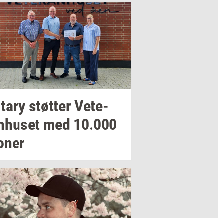
­tary
støt­ter
Ve­te­
n­hu­set
med
10.000
o­ner