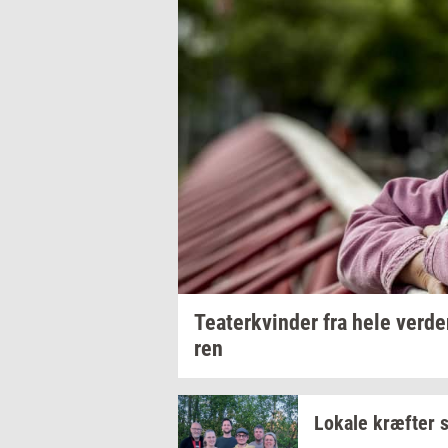
Te­a­ter­kvin­der
fra hele
ver­d
ren
Lo­ka­le
kræf­ter
s