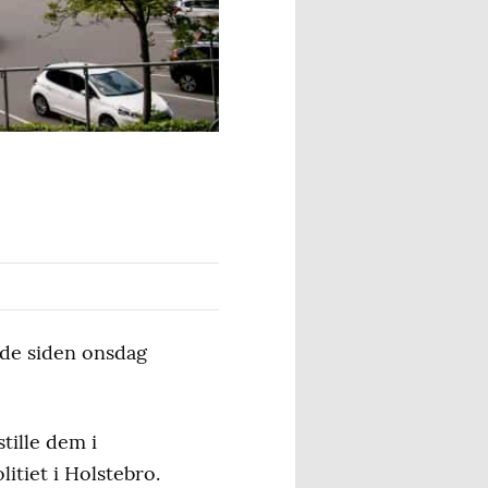
r de siden onsdag
tille dem i
itiet i Holstebro.