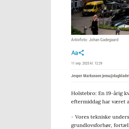
Arkivfoto: Johan Gadegaard
11 sep. 2025 kl. 12:29
Jesper Markussen jema@dagbladet
Holstebro: En 19-årig k
eftermiddag har været a
- Vores tekniske undersø
grundlovsforhør, fortæl