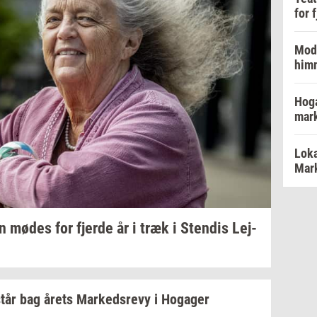
for 
Mode
him
Hoga
mar
Loka
Mark
en
mødes for
fjer­de
år i træk i
Sten­dis
Lej­
tår bag årets
Mar­keds­revy
i
Ho­ga­ger