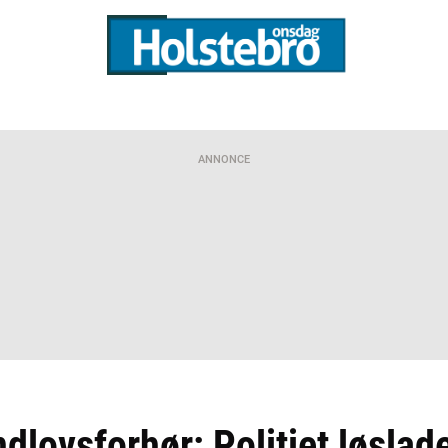
ANNONCE
dlovsforhør: Politiet løsla