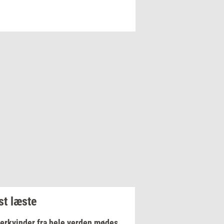
t læste
erkvinder fra hele verden mødes