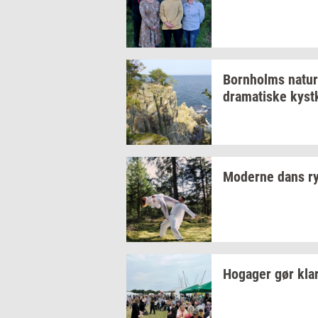
Born­holms
na­tur
dra­ma­ti­ske
kyst­
Mo­der­ne dans
r
Ho­ga­ger
gør kla