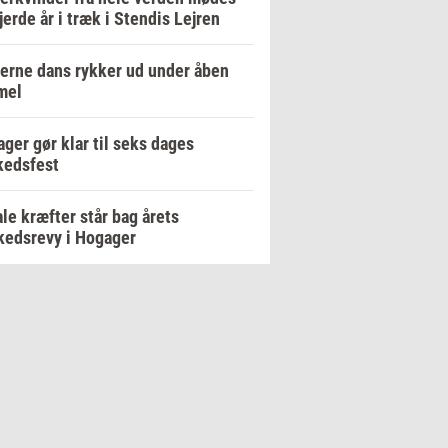
fjerde år i træk i Stendis Lejren
rne dans rykker ud under åben
mel
ger gør klar til seks dages
kedsfest
le kræfter står bag årets
edsrevy i Hogager