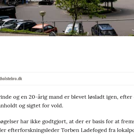
holstebro.dk
vinde og en 20-årig mand er blevet løsladt igen, efte
nholdt og sigtet for vold.
gelser har ikke godtgjort, at der er basis for at frems
ler efterforskningsleder Torben Ladefoged fra lokalpol