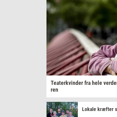
Te­a­ter­kvin­der
fra hele
ver­d
ren
Lo­ka­le
kræf­ter
s