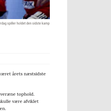
rdag spiller holdet den sidste kamp
æret årets næstsidste
suveræne tophold.
kulle være afviklet
en.