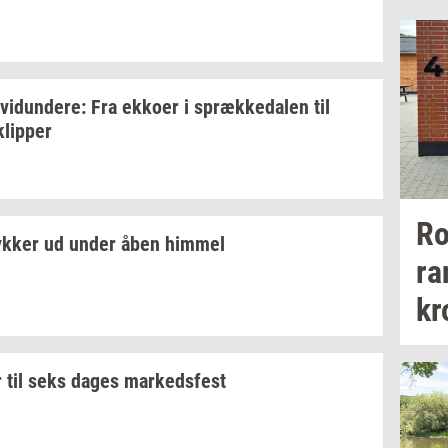
­vi­dun­de­re:
Fra
ek­ko­er
i
spræk­ke­da­len
til
klip­per
Ro
yk­ker
ud under åben
him­mel
ra
kr
r til seks dages
mar­keds­fest