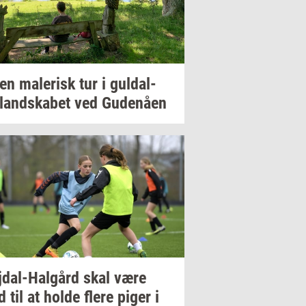
 en
ma­le­risk
tur i
gul­dal­
­land­ska­bet
ved
Gu­denå­en
dal-​Halgård
skal være
 til at holde flere piger i