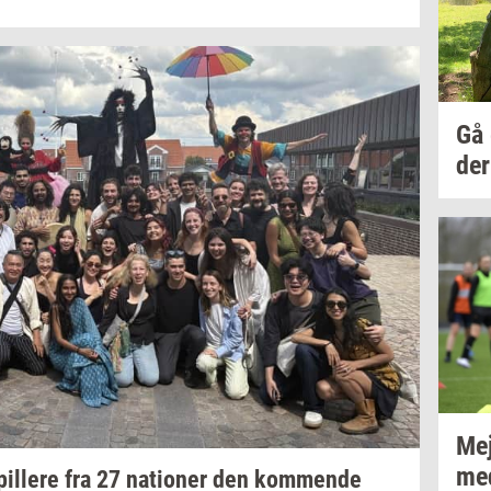
Gå
der
Mej
med
il­le­re
fra 27
na­tio­ner
den
kom­men­de