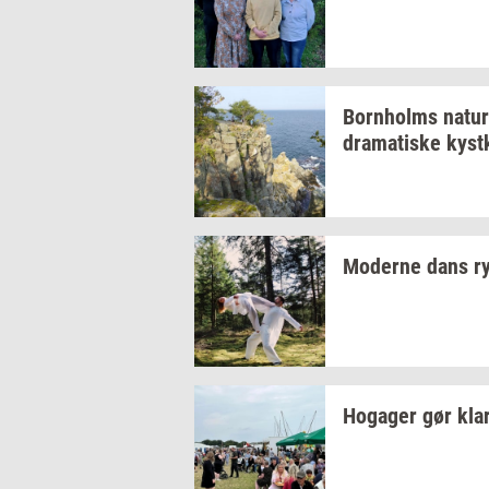
Born­holms
na­tur
dra­ma­ti­ske
kyst­
Mo­der­ne dans
r
Ho­ga­ger
gør kla