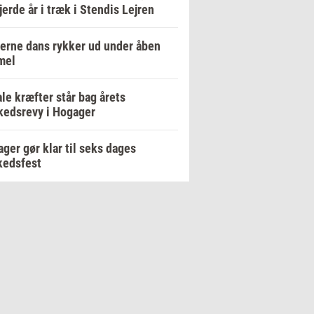
fjerde år i træk i Stendis Lejren
rne dans rykker ud under åben
mel
le kræfter står bag årets
edsrevy i Hogager
ger gør klar til seks dages
kedsfest