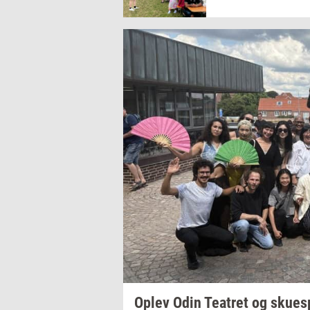
Oplev Odin
Te­a­tret
og
sku­e­sp