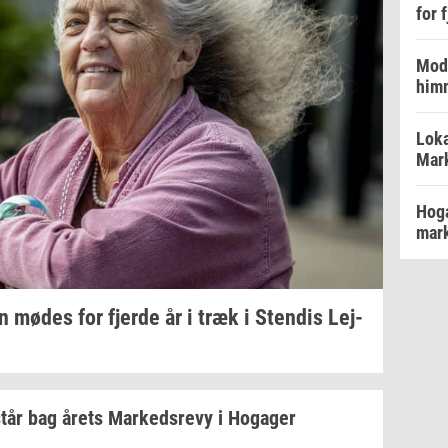
for 
Mode
him
Loka
Mark
Hoga
mar
en
mødes for
fjer­de
år i træk i
Sten­dis
Lej­
tår bag årets
Mar­keds­revy
i
Ho­ga­ger