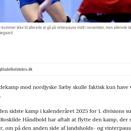
ommer ikke til allerede at gå på vinterpause midt i november, men allerede lø
trægaard
bladetholstebro.dk
dekamp mod nordjyske Sæby skulle faktisk kun have v
.
 den sidste kamp i kalenderåret 2025 for 1. divisions 
oskilde Håndbold har aftalt at flytte den kamp, der s
r, om på den anden side af landsholds- og vinterpaus