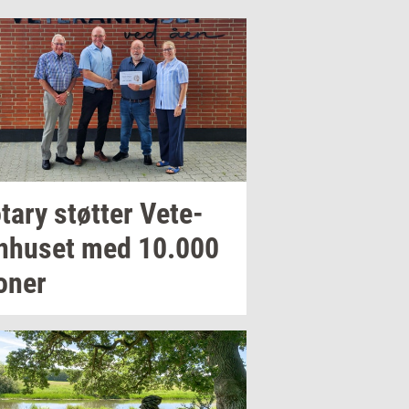
­tary
støt­ter
Ve­te­
n­hu­set
med
10.000
o­ner