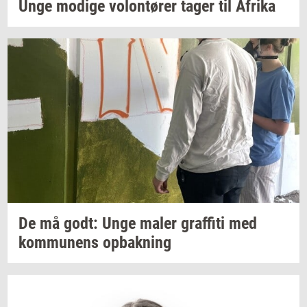
Unge
mo­di­ge
vo­lontø­rer
tager til
Afri­ka
De må godt: Unge maler
graf­fi­ti
med
kom­mu­nens
op­bak­ning