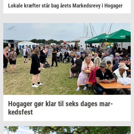
Lokale kræfter står bag årets Markedsrevy i Hogager
Ho­ga­ger
gør klar til seks dages
mar­
keds­fest