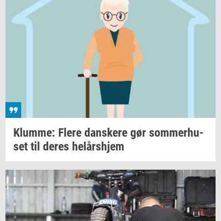
Klum­me: Flere
dan­ske­re
gør
som­mer­hu­
set
til deres
helårs­hjem