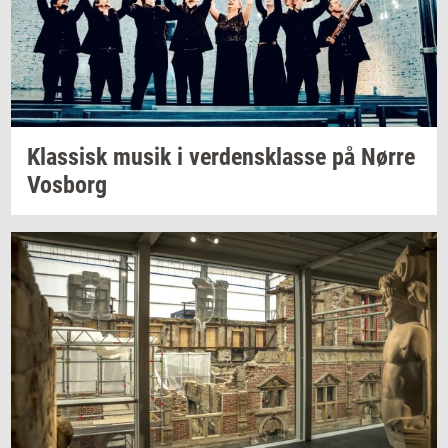
Klas­sisk
musik i
ver­dens­klas­se
på Nørre
Vos­borg