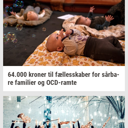
64.000
kro­ner
til
fæl­les­ska­ber
for
sår­ba­
re
fa­mi­li­er
og
OCD-​ramte