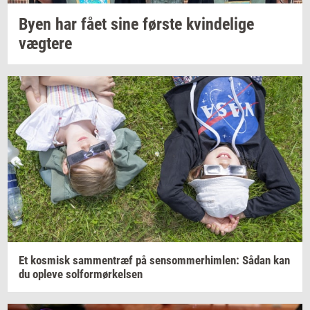
Byen har fået sine
før­ste
kvin­de­li­ge
væg­te­re
Et
kos­misk
sam­men­træf
på
sen­som­mer­him­len:
Sådan kan
du
op­le­ve
sol­for­mør­kel­sen