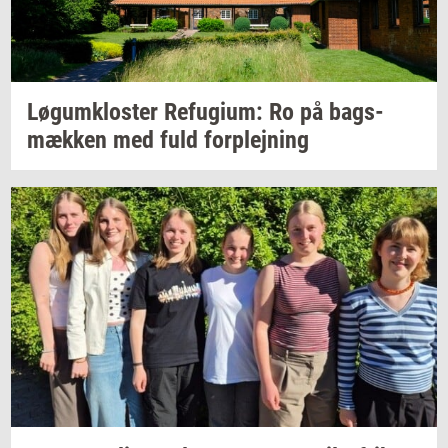
Løgum­klo­ster
Re­fu­gi­um:
Ro på
bags­
mæk­ken
med fuld
for­plej­ning