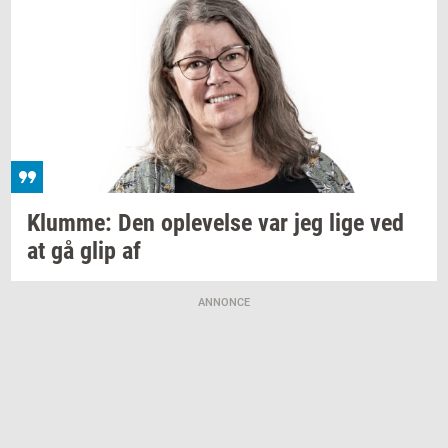
Klum­me:
Den
op­le­vel­se
var jeg lige ved
at gå glip af
ANNONCE