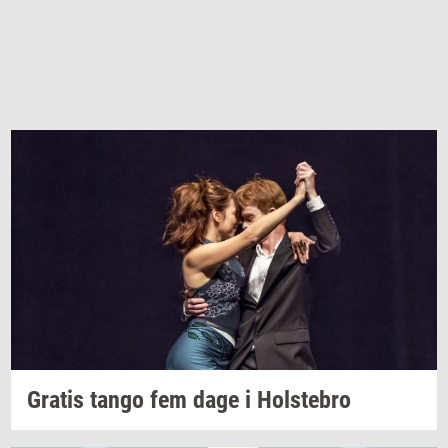
Gra­tis
tango fem dage i
Holste­bro