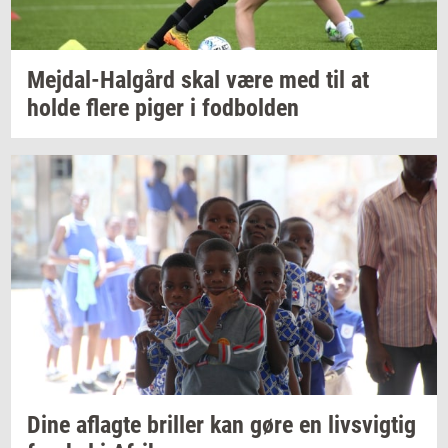
Mejdal-​Halgård
skal være med til at
holde flere piger i
fod­bol­den
Dine
af­lag­te
bril­ler
kan gøre en
livsvig­tig