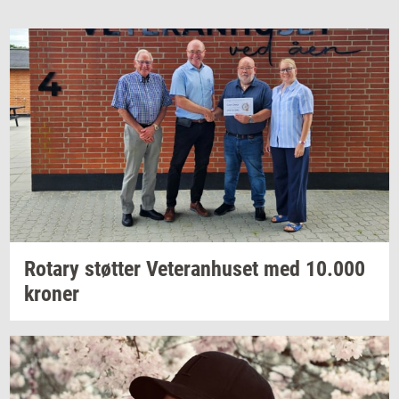
Ro­tary
støt­ter
Ve­te­ran­hu­set
med
10.000
kro­ner