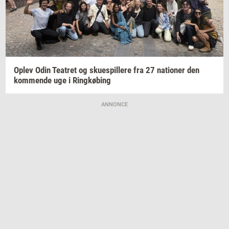
Oplev Odin
Te­a­tret
og
sku­e­spil­le­re
fra 27
na­tio­ner
den
kom­men­de
uge i
Ring­kø­bing
ANNONCE