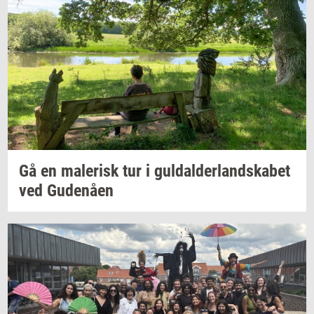
Gå en
ma­le­risk
tur i
gul­dal­der­land­ska­bet
ved
Gu­denå­en