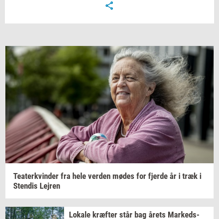
Te­a­ter­kvin­der
fra hele
ver­den
mødes for
fjer­de
år i træk i
Sten­dis
Lej­ren
Lo­ka­le
kræf­ter
står bag årets
Mar­keds­