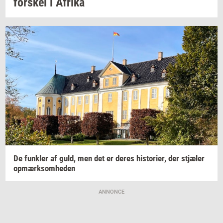
for­skel
i
Afri­ka
De
funk­ler
af guld, men det er deres
hi­sto­ri­er,
der
stjæ­ler
op­mærk­som­he­den
ANNONCE