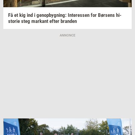
Få et kig ind i
genop­byg­ning:
In­ter­es­sen
for
Bør­sens
hi­
sto­rie
steg
mar­kant
efter
bran­den
ANNONCE