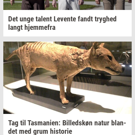
Det unge
ta­lent
Le­ven­te
fandt
tryg­hed
langt
hjem­me­fra
Tag til
Tas­ma­ni­en:
Bil­leds­køn
natur
blan­
det
med grum
hi­sto­rie