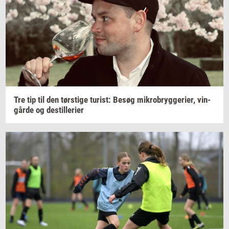
Tre tip til den
tørsti­ge
turist:
Besøg
mi­kro­bryg­ge­ri­er,
vin­
går­de
og
destil­le­ri­er