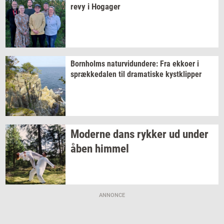
revy
i
Ho­ga­ger
Born­holms
na­tur­vi­dun­de­re:
Fra
ek­ko­er
i
spræk­ke­da­len
til
dra­ma­ti­ske
kyst­klip­per
Mo­der­ne dans
ryk­ker
ud under
åben
him­mel
ANNONCE