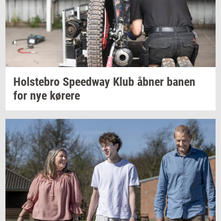
Holste­bro
Spe­edway
Klub åbner banen
for nye
kø­re­re