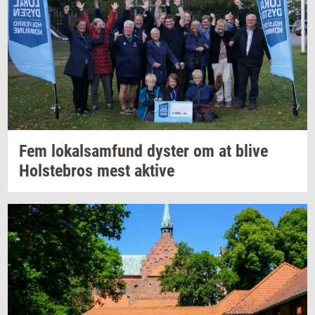
Fem
lo­kal­sam­fund
dy­ster
om at blive
Holste­bros
mest
ak­ti­ve