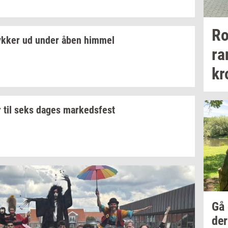
Ro
yk­ker
ud under åben
him­mel
ra
kr
r til seks dages
mar­keds­fest
Gå
der