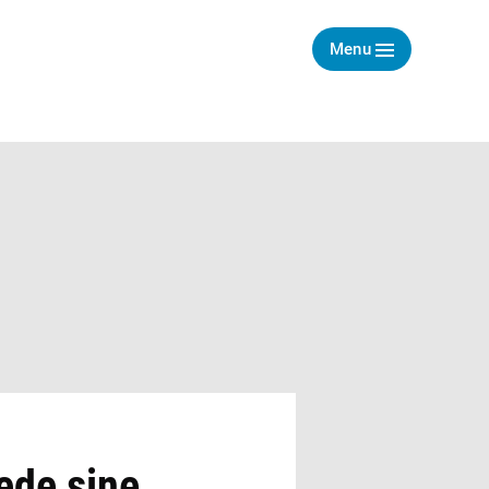
Menu
ede sine