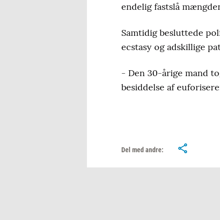
endelig fastslå mængden 
Samtidig besluttede poli
ecstasy og adskillige pat
- Den 30-årige mand tog
besiddelse af euforiser
Del med andre: