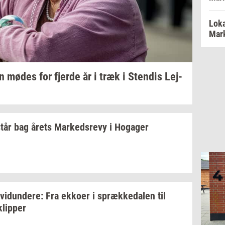
Loka
Mark
en
mødes for
fjer­de
år i træk i
Sten­dis
Lej­
tår bag årets
Mar­keds­revy
i
Ho­ga­ger
­vi­dun­de­re:
Fra
ek­ko­er
i
spræk­ke­da­len
til
klip­per