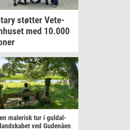
­tary
støt­ter
Ve­te­
n­hu­set
med
10.000
o­ner
 en
ma­le­risk
tur i
gul­dal­
­land­ska­bet
ved
Gu­denå­en