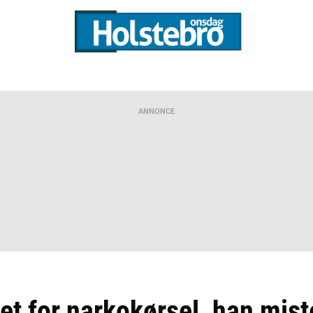
ANNONCE
et for narkokørsel, han mist