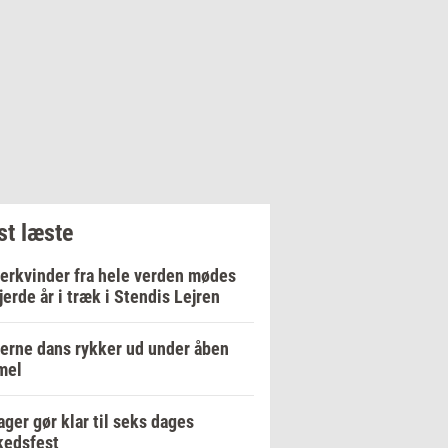
t læste
erkvinder fra hele verden mødes
fjerde år i træk i Stendis Lejren
rne dans rykker ud under åben
mel
ger gør klar til seks dages
kedsfest