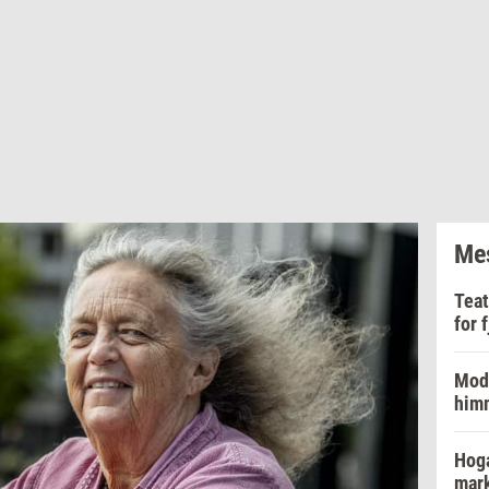
Mes
Teat
for 
Mode
him
Hoga
mar