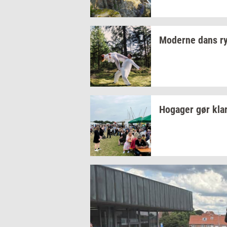
Mo­der­ne dans
r
Ho­ga­ger
gør kla