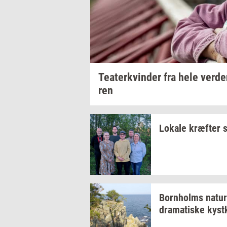
Te­a­ter­kvin­der
fra hele
ver­d
ren
Lo­ka­le
kræf­ter
s
Born­holms
na­tur
dra­ma­ti­ske
kyst­