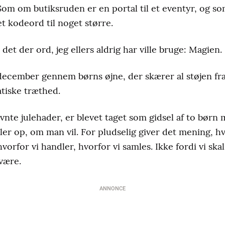
 Som om butiksruden er en portal til et eventyr, og 
 et kodeord til noget større.
et der ord, jeg ellers aldrig har ville bruge: Magien.
december gennem børns øjne, der skærer al støjen fra
tiske træthed.
te julehader, er blevet taget som gidsel af to børn 
er op, om man vil. For pludselig giver det mening, hv
hvorfor vi handler, hvorfor vi samles. Ikke fordi vi sk
 være.
ANNONCE