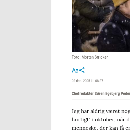
Foto: Morten Stricker
02 dec. 2025 kl. 08:37
Chefredaktør Søren Egebjerg Pede
Jeg har aldrig været no
hurtigt" i oktober, når
menneske, der kan få en