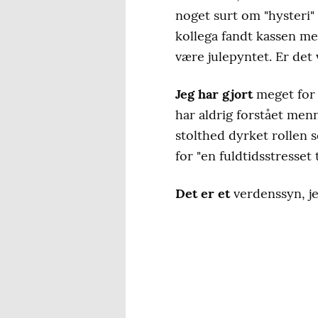
noget surt om "hysteri"
kollega fandt kassen med
være julepyntet. Er det
Jeg har gjort
meget for 
har aldrig forstået menn
stolthed dyrket rollen 
for "
en fuldtidsstresse
Det er et
verdenssyn, j