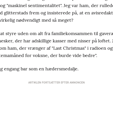
 og "maskinel sentimentalitet". Jeg var ham, der rulle
 glitterstads frem og insisterede på, at en avisredakt
 virkelig nødvendigt med så meget?
at styre uden om alt fra familiekomsammen til gaveræ
esker, der har adskillige kasser med nisser på loftet.
som ham, der vrænger af "Last Christmas" i radioen o
t temamåned for voksne, der burde vide bedre
".
eg engang bar som en hædersmedalje.
ARTIKLEN FORTSÆTTER EFTER ANNONCEN