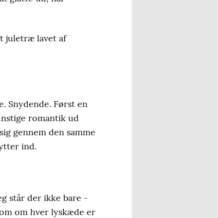
 juletræ lavet af
le. Snydende. Først en
unstige romantik ud
de sig gennem den samme
tter ind.
eg står der ikke bare -
 Som om hver lyskæde er