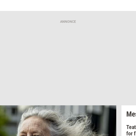
ANNONCE
Mes
Teat
for 