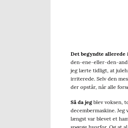
Det begyndte allerede
i
den-ene-eller-den-anden
jeg lærte tidligt, at ju
irriterede. Selv den me
der opstår, når alle fors
Så da jeg
blev voksen, to
decembermaskine. Jeg vi
længst var blevet et ha
spørge hvorfor. Og at a