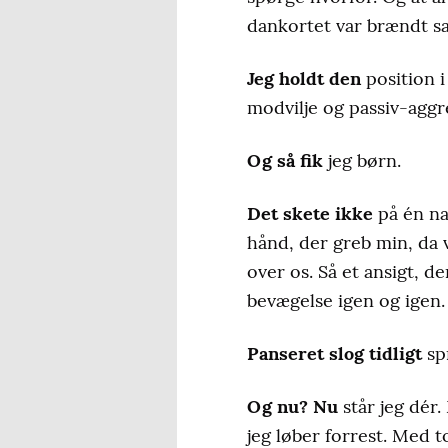
dankortet var brændt 
Jeg holdt den
position i
modvilje og passiv-aggr
Og så fik
jeg børn.
Det skete ikke
på én nat
hånd, der greb min, da 
over os. Så et ansigt, 
bevægelse igen og igen.
Panseret slog tidligt
spr
Og nu? Nu
står jeg dér.
jeg løber forrest. Med 