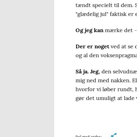
tændt specielt til dem.
"glædelig jul" faktisk er
Og jeg kan
mærke det - d
Der er noget
ved at se 
og al den voksenpragma
Så ja. Jeg,
den selvudnævn
mig ned med nakken. Ell
hvorfor vi løber rundt, 
gør det umuligt at lade
Del med andre: