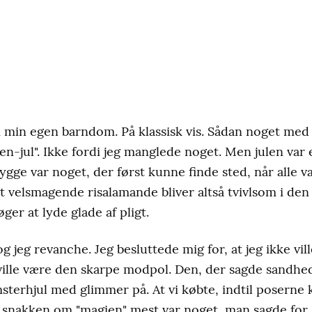
 min egen barndom. På klassisk vis. Sådan noget med 
-jul". Ikke fordi jeg manglede noget. Men julen var e
lehygge var noget, der først kunne finde sted, når alle
st velsmagende risalamande bliver altså tvivlsom i d
øger at lyde glade af pligt.
g jeg revanche. Jeg besluttede mig for, at jeg ikke vi
lle være den skarpe modpol. Den, der sagde sandhede
msterhjul med glimmer på. At vi købte, indtil posern
l snakken om "magien" mest var noget, man sagde for a