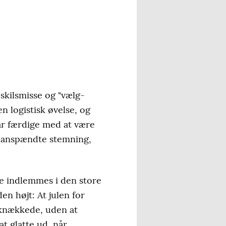
skilsmisse og "vælg-
n logistisk øvelse, og
 var færdige med at være
en anspændte stemning,
lle indlemmes i den store
n højt: At julen for
e knækkede, uden at
t glatte ud, når