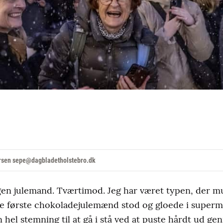
rsen sepe@dagbladetholstebro.dk
gen julemand. Tværtimod. Jeg har været typen, der m
 de første chokoladejulemænd stod og gloede i superm
 hel stemning til at gå i stå ved at puste hårdt ud g