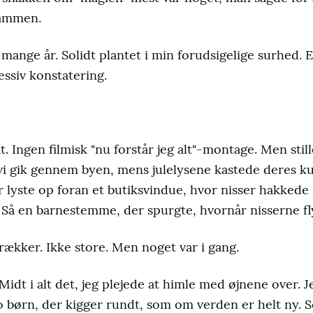
sammen.
 mange år. Solidt plantet i min forudsigelige surhed. Et
essiv konstatering.
. Ingen filmisk "nu forstår jeg alt"-montage. Men stil
vi gik gennem byen, mens julelysene kastede deres k
der lyste op foran et butiksvindue, hvor nisser hakke
 Så en barnestemme, der spurgte, hvornår nisserne fly
ækker. Ikke store. Men noget var i gang.
 Midt i alt det, jeg plejede at himle med øjnene over. J
to børn, der kigger rundt, som om verden er helt ny.