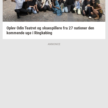
Oplev Odin
Te­a­tret
og
sku­e­spil­le­re
fra 27
na­tio­ner
den
kom­men­de
uge i
Ring­kø­bing
ANNONCE