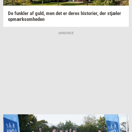
De
funk­ler
af guld, men det er deres
hi­sto­ri­er,
der
stjæ­ler
op­mærk­som­he­den
ANNONCE