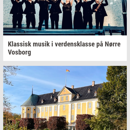
Klas­sisk
musik i
ver­dens­klas­se
på Nørre
Vos­borg