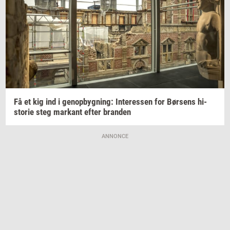
Få et kig ind i
genop­byg­ning:
In­ter­es­sen
for
Bør­sens
hi­
sto­rie
steg
mar­kant
efter
bran­den
ANNONCE