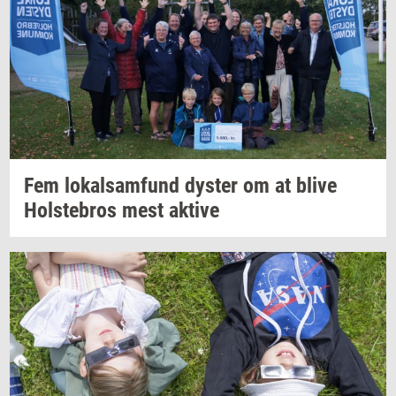
Fem
lo­kal­sam­fund
dy­ster
om at blive
Holste­bros
mest
ak­ti­ve