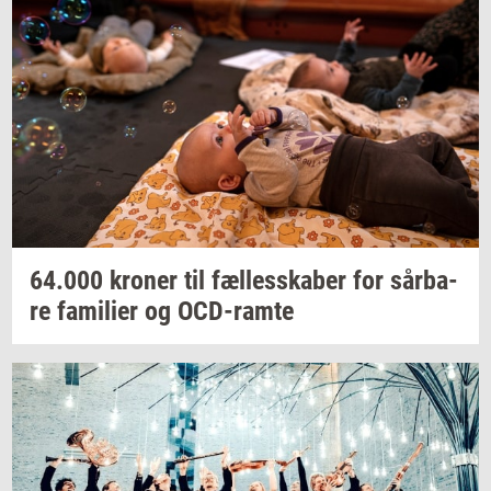
64.000
kro­ner
til
fæl­les­ska­ber
for
sår­ba­
re
fa­mi­li­er
og
OCD-​ramte