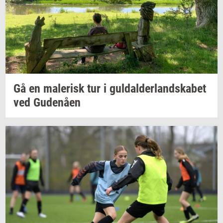
Gå en
ma­le­risk
tur i
gul­dal­der­land­ska­bet
ved
Gu­denå­en