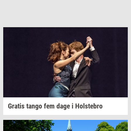
Gra­tis
tango fem dage i
Holste­bro