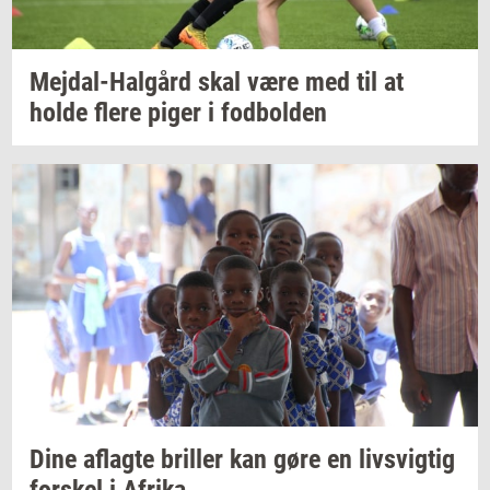
Mejdal-​Halgård
skal være med til at
holde flere piger i
fod­bol­den
Dine
af­lag­te
bril­ler
kan gøre en
livsvig­tig
for­skel
i
Afri­ka