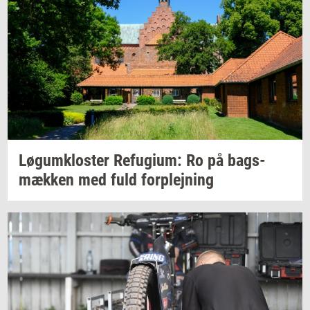
Løgum­klo­ster
Re­fu­gi­um:
Ro på
bags­
mæk­ken
med fuld
for­plej­ning