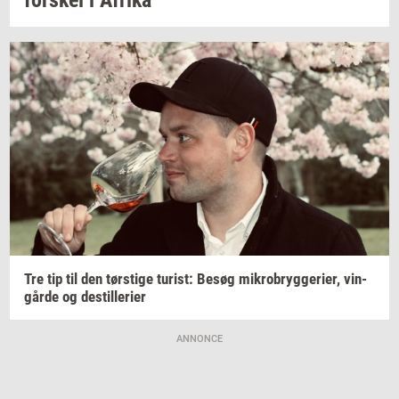
Tre tip til den
tørsti­ge
turist:
Besøg
mi­kro­bryg­ge­ri­er,
vin­
går­de
og
destil­le­ri­er
ANNONCE