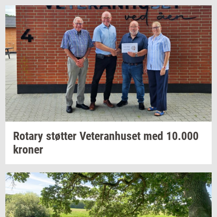
Ro­tary
støt­ter
Ve­te­ran­hu­set
med
10.000
kro­ner