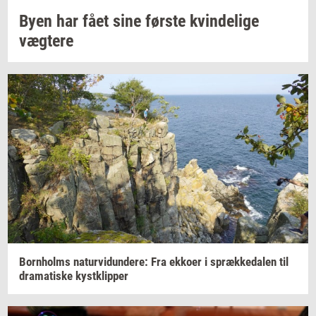
Byen har fået sine
før­ste
kvin­de­li­ge
væg­te­re
Born­holms
na­tur­vi­dun­de­re:
Fra
ek­ko­er
i
spræk­ke­da­len
til
dra­ma­ti­ske
kyst­klip­per