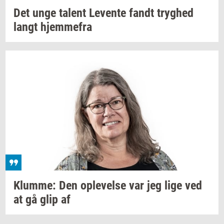
Det unge
ta­lent
Le­ven­te
fandt
tryg­hed
langt
hjem­me­fra
Klum­me:
Den
op­le­vel­se
var jeg lige ved
at gå glip af