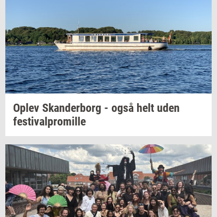
Oplev
Skan­der­borg
- også helt uden
festi­val­pro­mil­le