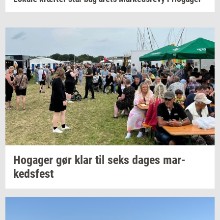
Ho­ga­ger
gør klar til seks dages
mar­
keds­fest