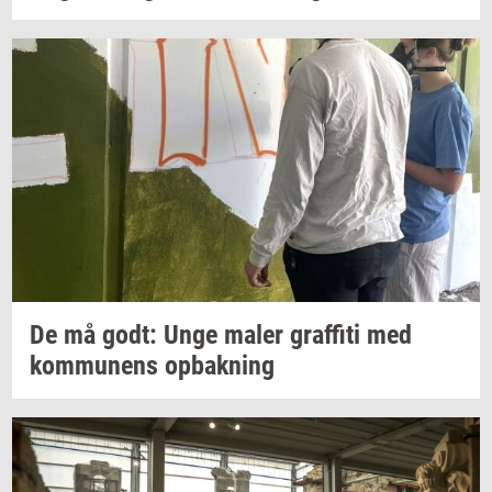
De må godt: Unge maler
graf­fi­ti
med
kom­mu­nens
op­bak­ning