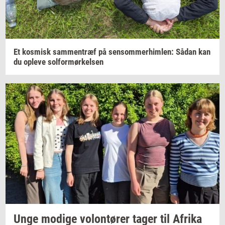
Et
kos­misk
sam­men­træf
på
sen­som­mer­him­len:
Sådan kan
du
op­le­ve
sol­for­mør­kel­sen
Unge
mo­di­ge
vo­lontø­rer
tager til
Afri­ka