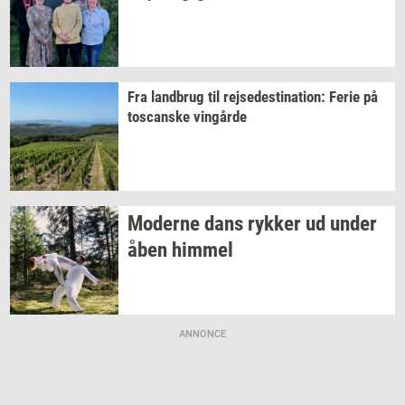
Fra
land­brug
til
rej­se­desti­na­tion:
Ferie på
toscan­ske
vin­går­de
Mo­der­ne dans
ryk­ker
ud under
åben
him­mel
ANNONCE