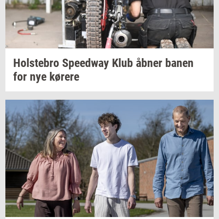
Holste­bro
Spe­edway
Klub åbner banen
for nye
kø­re­re