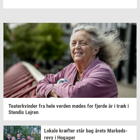
Te­a­ter­kvin­der
fra hele
ver­den
mødes for
fjer­de
år i træk i
Sten­dis
Lej­ren
Lo­ka­le
kræf­ter
står bag årets
Mar­keds­
revy
i
Ho­ga­ger