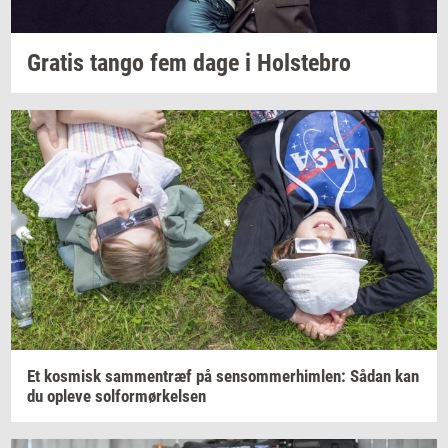
Gra­tis
tango fem dage i
Holste­bro
Et
kos­misk
sam­men­træf
på
sen­som­mer­him­len:
Sådan kan
du
op­le­ve
sol­for­mør­kel­sen