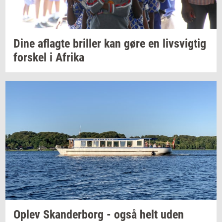
Dine
af­lag­te
bril­ler
kan gøre en
livsvig­tig
for­skel
i
Afri­ka
Oplev
Skan­der­borg
- også helt uden