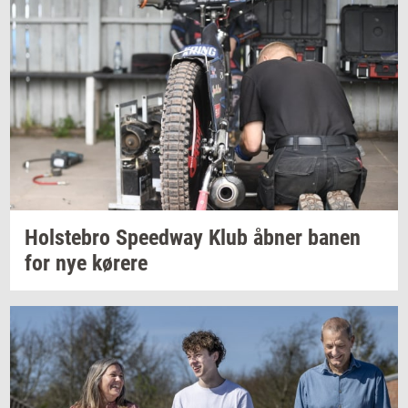
Holste­bro
Spe­edway
Klub åbner banen
for nye
kø­re­re