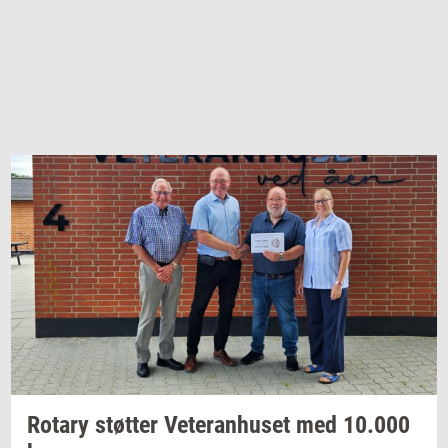
Ro­tary
støt­ter
Ve­te­ran­hu­set
med
10.000