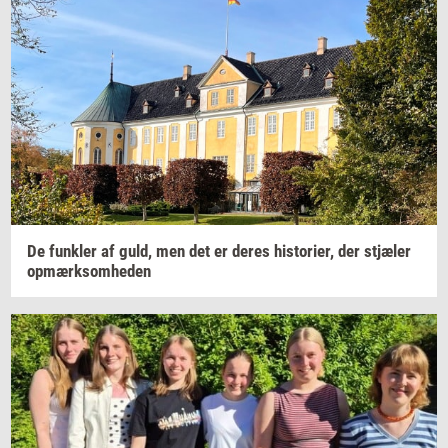
De
funk­ler
af guld, men det er deres
hi­sto­ri­er,
der
stjæ­ler
op­mærk­som­he­den