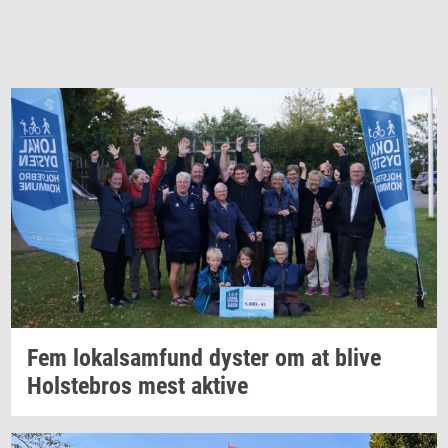
Fem
lo­kal­sam­fund
dy­ster
om at blive
Holste­bros
mest
ak­ti­ve