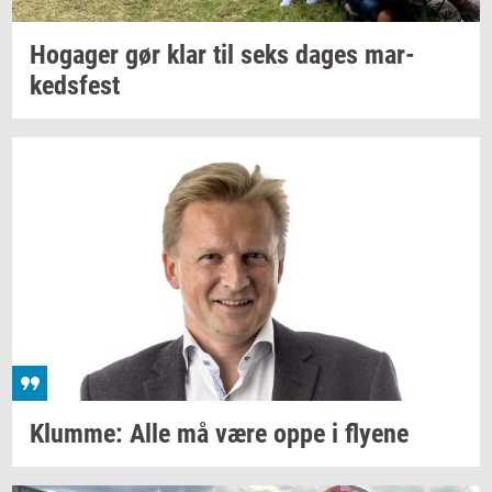
Ho­ga­ger
gør klar til seks dages
mar­
keds­fest
Klum­me:
Alle må være oppe i
fly­e­ne