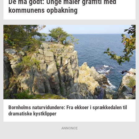
De må godt: Unge maler
graf­fi­ti
med
kom­mu­nens
op­bak­ning
Born­holms
na­tur­vi­dun­de­re:
Fra
ek­ko­er
i
spræk­ke­da­len
til
dra­ma­ti­ske
kyst­klip­per
ANNONCE