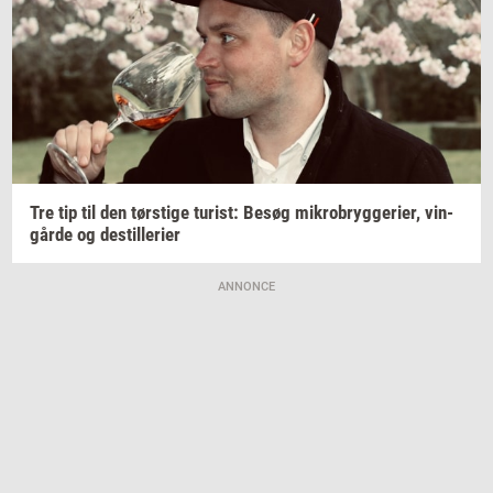
Tre tip til den
tørsti­ge
turist:
Besøg
mi­kro­bryg­ge­ri­er,
vin­
går­de
og
destil­le­ri­er
ANNONCE