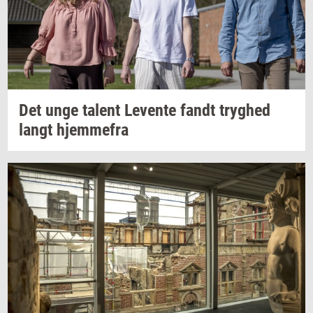
Det unge
ta­lent
Le­ven­te
fandt
tryg­hed
langt
hjem­me­fra