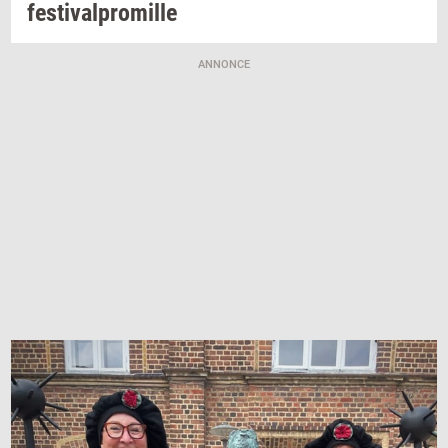
festi­val­pro­mil­le
ANNONCE