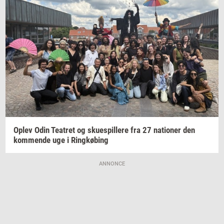
Oplev Odin
Te­a­tret
og
sku­e­spil­le­re
fra 27
na­tio­ner
den
kom­men­de
uge i
Ring­kø­bing
ANNONCE