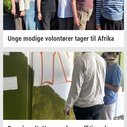
Unge
mo­di­ge
vo­lontø­rer
tager til
Afri­ka