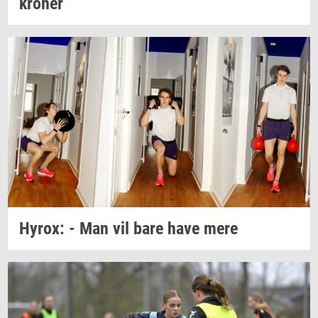
kro­ner
Hyrox:
- Man vil bare have mere