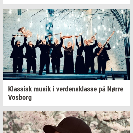
Klas­sisk
musik i
ver­dens­klas­se
på Nørre
Vos­borg