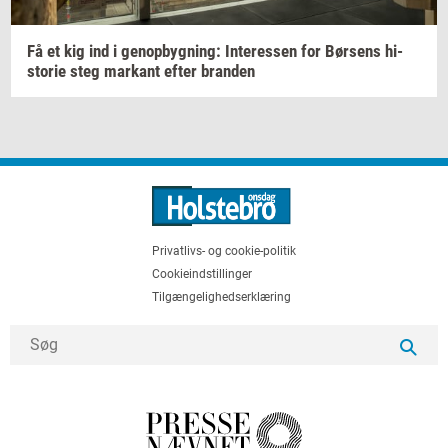
Få et kig ind i
genop­byg­ning:
In­ter­es­sen
for
Bør­sens
hi­
sto­rie
steg
mar­kant
efter
bran­den
Privatlivs- og cookie-politik
Cookieindstillinger
Tilgængelighedserklæring