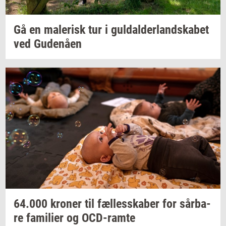
Gå en
ma­le­risk
tur i
gul­dal­der­land­ska­bet
ved
Gu­denå­en
64.000
kro­ner
til
fæl­les­ska­ber
for
sår­ba­
re
fa­mi­li­er
og
OCD-​ramte