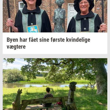
Byen har fået sine
før­ste
kvin­de­li­ge
væg­te­re