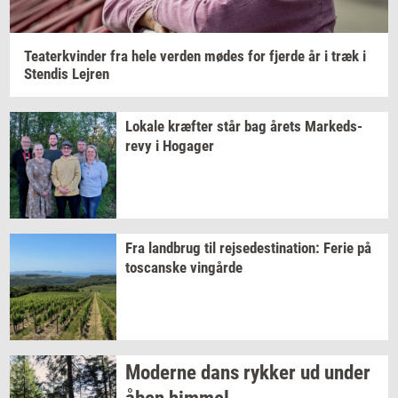
Te­a­ter­kvin­der
fra hele
ver­den
mødes for
fjer­de
år i træk i
Sten­dis
Lej­ren
Lo­ka­le
kræf­ter
står bag årets
Mar­keds­
revy
i
Ho­ga­ger
Fra
land­brug
til
rej­se­desti­na­tion:
Ferie på
toscan­ske
vin­går­de
Mo­der­ne dans
ryk­ker
ud under