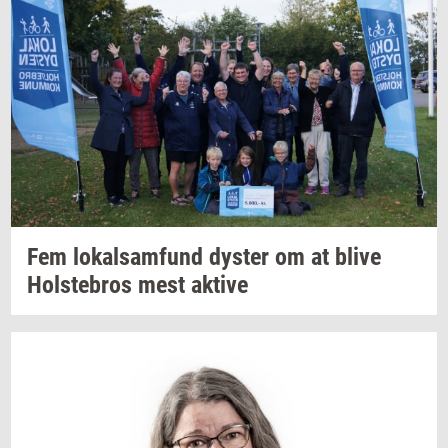
Fem
lo­kal­sam­fund
dy­ster
om at blive
Holste­bros
mest
ak­ti­ve