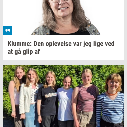
Klum­me:
Den
op­le­vel­se
var jeg lige ved
at gå glip af