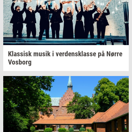
Klas­sisk
musik i
ver­dens­klas­se
på Nørre
Vos­borg