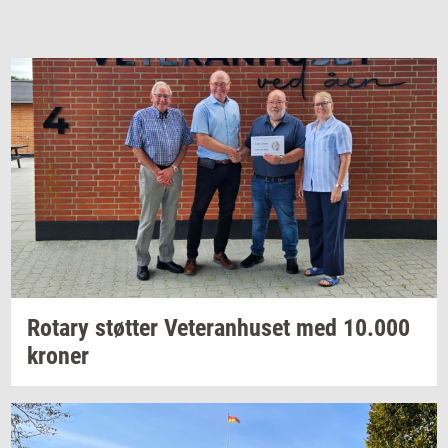
Ro­tary
støt­ter
Ve­te­ran­hu­set
med
10.000
kro­ner