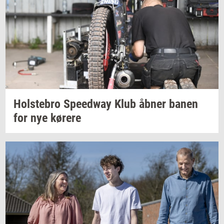
Holste­bro
Spe­edway
Klub åbner banen
for nye
kø­re­re