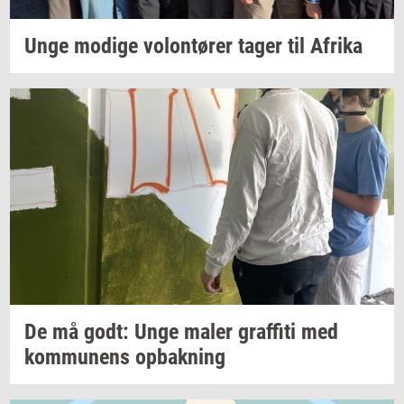
Unge
mo­di­ge
vo­lontø­rer
tager til
Afri­ka
De må godt: Unge maler
graf­fi­ti
med
kom­mu­nens
op­bak­ning