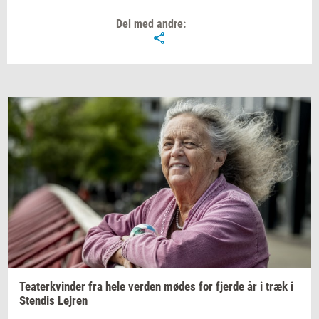
Del med andre:
Te­a­ter­kvin­der
fra hele
ver­den
mødes for
fjer­de
år i træk i
Sten­dis
Lej­ren