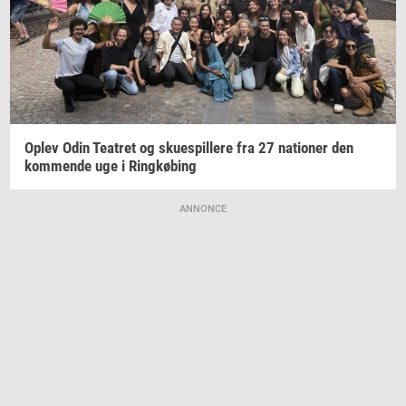
Oplev Odin
Te­a­tret
og
sku­e­spil­le­re
fra 27
na­tio­ner
den
kom­men­de
uge i
Ring­kø­bing
ANNONCE