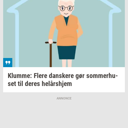
Klum­me: Flere
dan­ske­re
gør
som­mer­hu­
set
til deres
helårs­hjem
ANNONCE