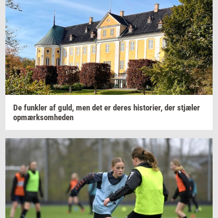
De
funk­ler
af guld, men det er deres
hi­sto­ri­er,
der
stjæ­ler
op­mærk­som­he­den