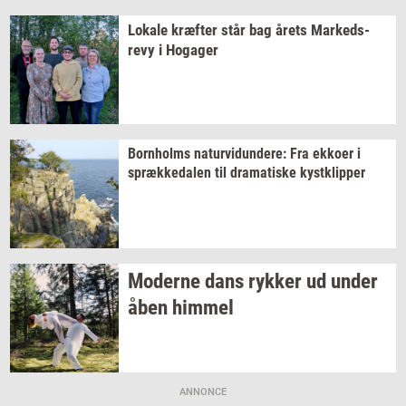
Lo­ka­le
kræf­ter
står bag årets
Mar­keds­
revy
i
Ho­ga­ger
Born­holms
na­tur­vi­dun­de­re:
Fra
ek­ko­er
i
spræk­ke­da­len
til
dra­ma­ti­ske
kyst­klip­per
Mo­der­ne dans
ryk­ker
ud under
åben
him­mel
ANNONCE