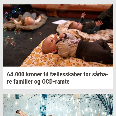
64.000
kro­ner
til
fæl­les­ska­ber
for
sår­ba­
re
fa­mi­li­er
og
OCD-​ramte