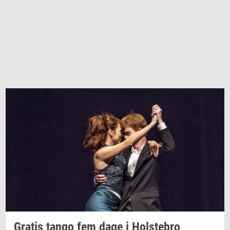
Gra­tis
tango fem dage i
Holste­bro