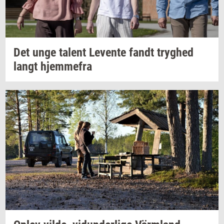
Det unge
ta­lent
Le­ven­te
fandt
tryg­hed
langt
hjem­me­fra