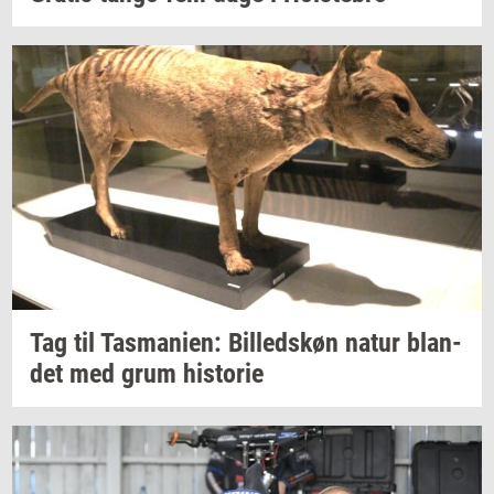
Tag til
Tas­ma­ni­en:
Bil­leds­køn
natur
blan­
det
med grum
hi­sto­rie