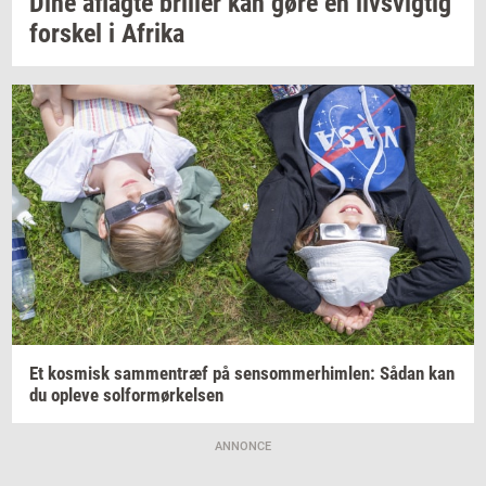
Dine
af­lag­te
bril­ler
kan gøre en
livsvig­tig
for­skel
i
Afri­ka
Et
kos­misk
sam­men­træf
på
sen­som­mer­him­len:
Sådan kan
du
op­le­ve
sol­for­mør­kel­sen
ANNONCE