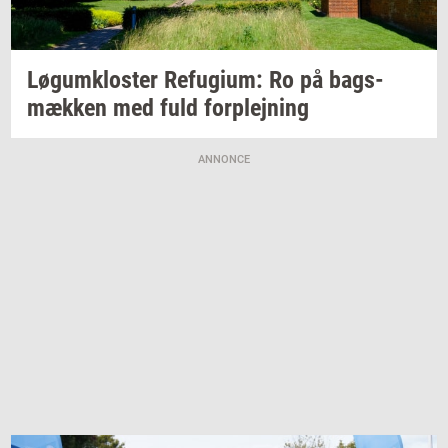
Løgum­klo­ster
Re­fu­gi­um:
Ro på
bags­
mæk­ken
med fuld
for­plej­ning
ANNONCE