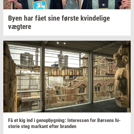
Byen har fået sine
før­ste
kvin­de­li­ge
væg­te­re
Få et kig ind i
genop­byg­ning:
In­ter­es­sen
for
Bør­sens
hi­
sto­rie
steg
mar­kant
efter
bran­den