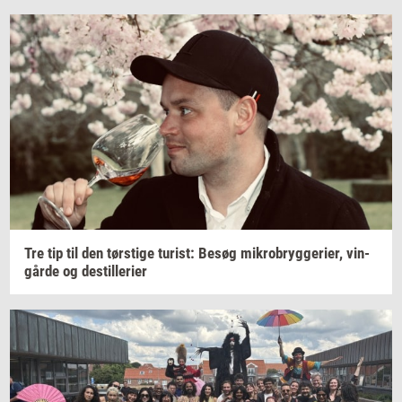
Tre tip til den
tørsti­ge
turist:
Besøg
mi­kro­bryg­ge­ri­er,
vin­
går­de
og
destil­le­ri­er