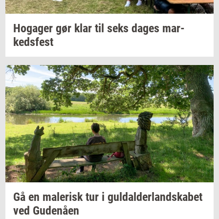
Ho­ga­ger
gør klar til seks dages
mar­
keds­fest
Gå en
ma­le­risk
tur i
gul­dal­der­land­ska­bet
ved
Gu­denå­en