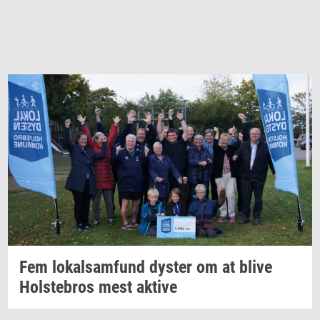
Fem
lo­kal­sam­fund
dy­ster
om at blive
Holste­bros
mest
ak­ti­ve