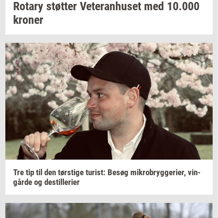
Ro­tary
støt­ter
Ve­te­ran­hu­set
med
10.000
kro­ner
Tre tip til den
tørsti­ge
turist:
Besøg
mi­kro­bryg­ge­ri­er,
vin­
går­de
og
destil­le­ri­er