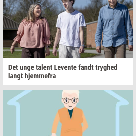
Det unge
ta­lent
Le­ven­te
fandt
tryg­hed
langt
hjem­me­fra