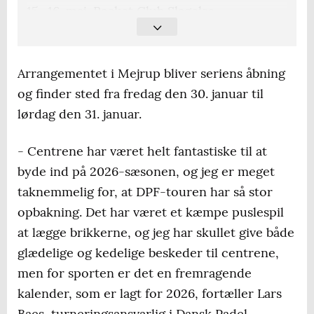
15.-16. maj, Racket Club Slagelse
12.-13. juni, Padel Yard Reffen, Copenhagen
Arrangementet i Mejrup bliver seriens åbning
28.-29. august, PadelBoxen, Odense
og finder sted fra fredag den 30. januar til
lørdag den 31. januar.
23.-24. oktober Rocket Padel Viborg
- Centrene har været helt fantastiske til at
byde ind på 2026-sæsonen, og jeg er meget
13.-14. november, Simons Padel Club,
taknemmelig for, at DPF-touren har så stor
Humlebæk (Finals)
opbakning. Det har været et kæmpe puslespil
at lægge brikkerne, og jeg har skullet give både
glædelige og kedelige beskeder til centrene,
men for sporten er det en fremragende
kalender, som er lagt for 2026, fortæller Lars
Baes, turneringsansvarlig i Dansk Padel