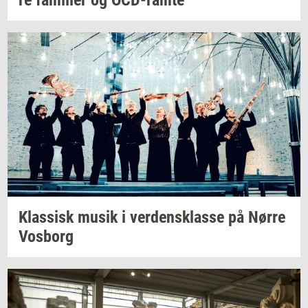
Klas­sisk
musik i
ver­dens­klas­se
på Nørre
Vos­borg