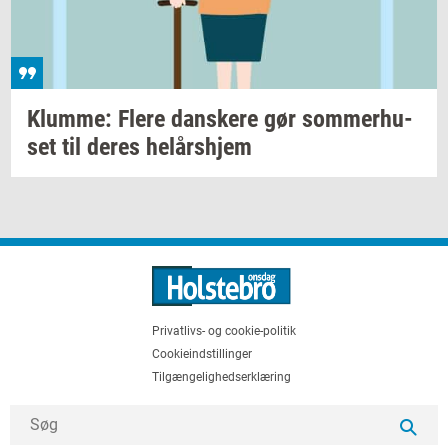
Klum­me: Flere
dan­ske­re
gør
som­mer­hu­
set
til deres
helårs­hjem
Privatlivs- og cookie-politik
Cookieindstillinger
Tilgængelighedserklæring