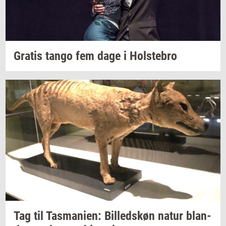
Gra­tis
tango fem dage i
Holste­bro
Tag til
Tas­ma­ni­en:
Bil­leds­køn
natur
blan­