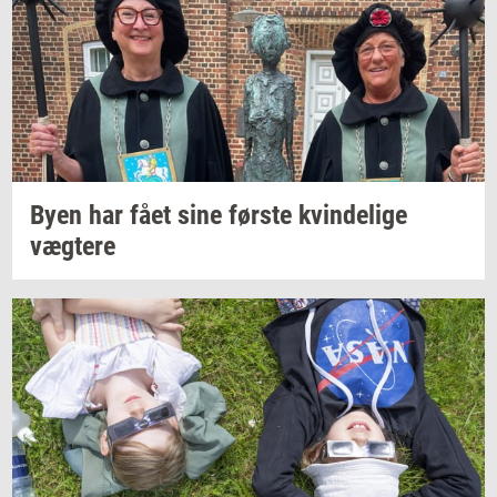
Byen har fået sine
før­ste
kvin­de­li­ge
væg­te­re