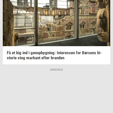
Få et kig ind i
genop­byg­ning:
In­ter­es­sen
for
Bør­sens
hi­
sto­rie
steg
mar­kant
efter
bran­den
ANNONCE