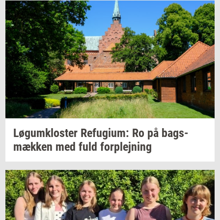
Løgum­klo­ster
Re­fu­gi­um:
Ro på
bags­
mæk­ken
med fuld
for­plej­ning