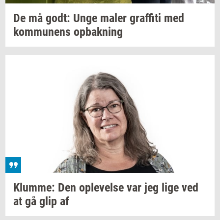
De må godt: Unge maler
graf­fi­ti
med
kom­mu­nens
op­bak­ning
Klum­me:
Den
op­le­vel­se
var jeg lige ved
at gå glip af