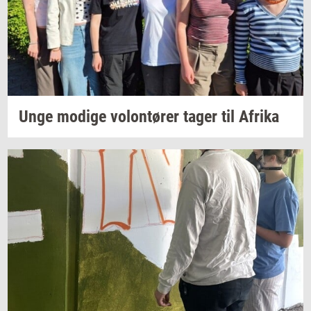
Unge
mo­di­ge
vo­lontø­rer
tager til
Afri­ka