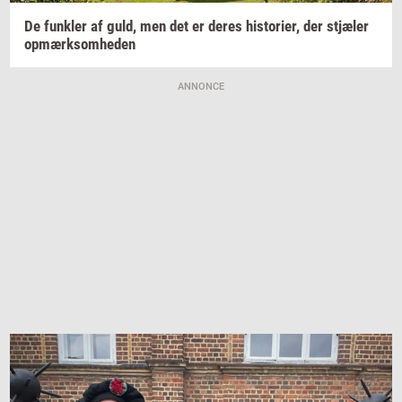
De
funk­ler
af guld, men det er deres
hi­sto­ri­er,
der
stjæ­ler
op­mærk­som­he­den
ANNONCE