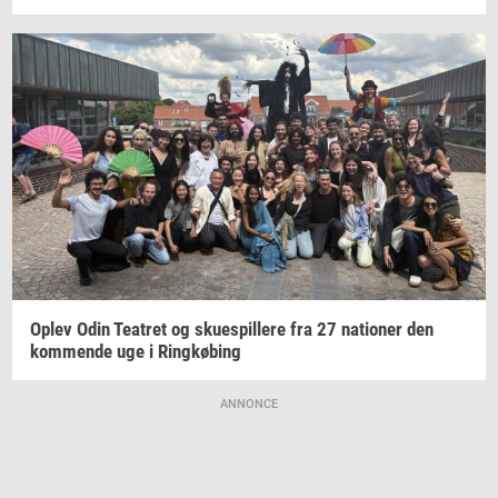
Oplev Odin
Te­a­tret
og
sku­e­spil­le­re
fra 27
na­tio­ner
den
kom­men­de
uge i
Ring­kø­bing
ANNONCE