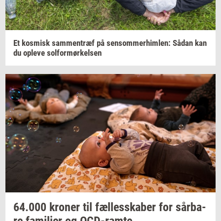
Et
kos­misk
sam­men­træf
på
sen­som­mer­him­len:
Sådan kan
du
op­le­ve
sol­for­mør­kel­sen
64.000
kro­ner
til
fæl­les­ska­ber
for
sår­ba­
re
fa­mi­li­er
og
OCD-​ramte