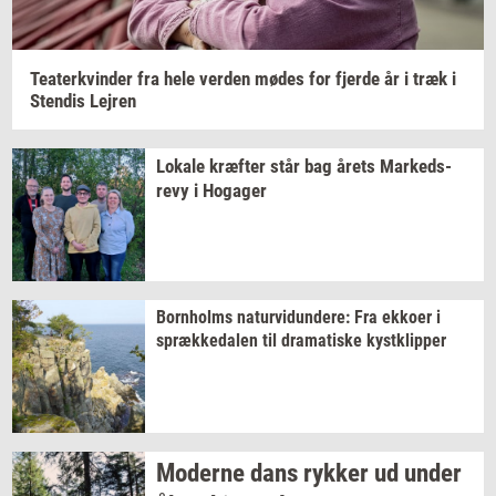
Te­a­ter­kvin­der
fra hele
ver­den
mødes for
fjer­de
år i træk i
Sten­dis
Lej­ren
Lo­ka­le
kræf­ter
står bag årets
Mar­keds­
revy
i
Ho­ga­ger
Born­holms
na­tur­vi­dun­de­re:
Fra
ek­ko­er
i
spræk­ke­da­len
til
dra­ma­ti­ske
kyst­klip­per
Mo­der­ne dans
ryk­ker
ud under