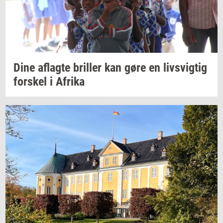
Dine
af­lag­te
bril­ler
kan gøre en
livsvig­tig
for­skel
i
Afri­ka