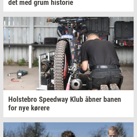
det
med grum
hi­sto­rie
Holste­bro
Spe­edway
Klub åbner banen
for nye
kø­re­re