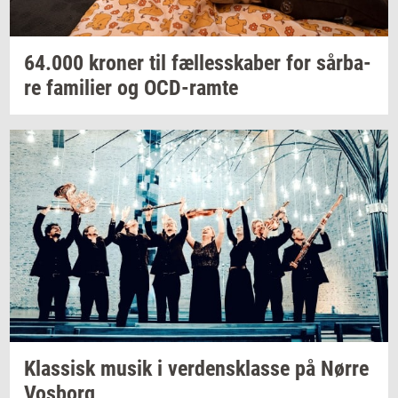
64.000
kro­ner
til
fæl­les­ska­ber
for
sår­ba­
re
fa­mi­li­er
og
OCD-​ramte
Klas­sisk
musik i
ver­dens­klas­se
på Nørre
Vos­borg