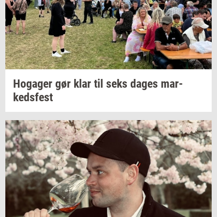
Ho­ga­ger
gør klar til seks dages
mar­
keds­fest