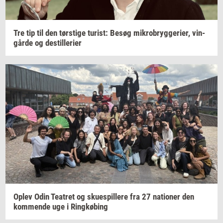
Tre tip til den
tørsti­ge
turist:
Besøg
mi­kro­bryg­ge­ri­er,
vin­
går­de
og
destil­le­ri­er
Oplev Odin
Te­a­tret
og
sku­e­spil­le­re
fra 27
na­tio­ner
den
kom­men­de
uge i
Ring­kø­bing