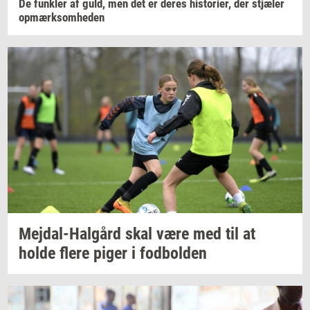
De
funk­ler
af guld, men det er deres
hi­sto­ri­er,
der
stjæ­ler
op­mærk­som­he­den
Mejdal-​Halgård
skal være med til at
holde flere piger i
fod­bol­den