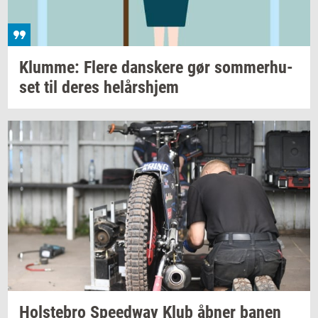
Klum­me: Flere
dan­ske­re
gør
som­mer­hu­
set
til deres
helårs­hjem
Holste­bro
Spe­edway
Klub åbner banen