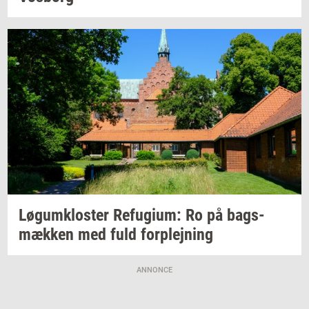
Løgum­klo­ster
Re­fu­gi­um:
Ro på
bags­
mæk­ken
med fuld
for­plej­ning
ANNONCE