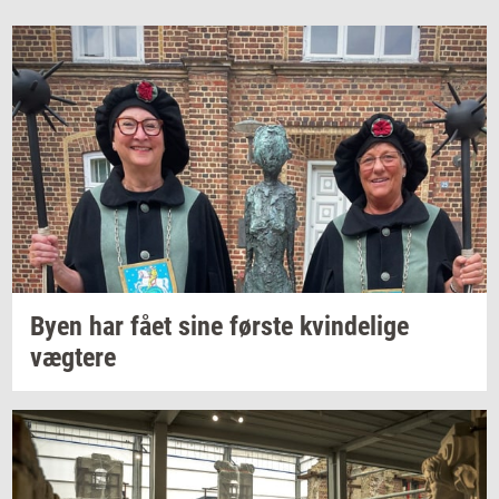
Byen har fået sine
før­ste
kvin­de­li­ge
væg­te­re