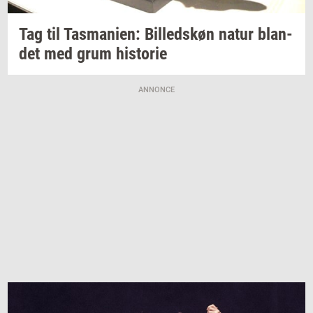
Tag til
Tas­ma­ni­en:
Bil­leds­køn
natur
blan­
det
med grum
hi­sto­rie
ANNONCE