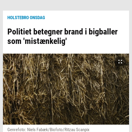
HOLSTEBRO ONSDAG
Politiet betegner brand i bigballer
som 'mistænkelig'
Genrefoto: Niels Fabæk/Biofoto/Ritzau Scanpix