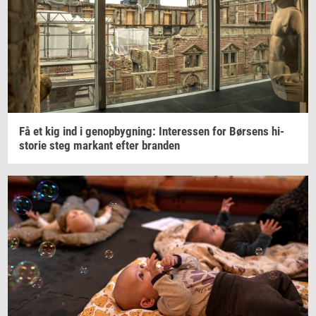
Få et kig ind i
genop­byg­ning:
In­ter­es­sen
for
Bør­sens
hi­
sto­rie
steg
mar­kant
efter
bran­den