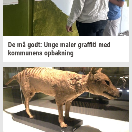
De må godt: Unge maler
graf­fi­ti
med
kom­mu­nens
op­bak­ning