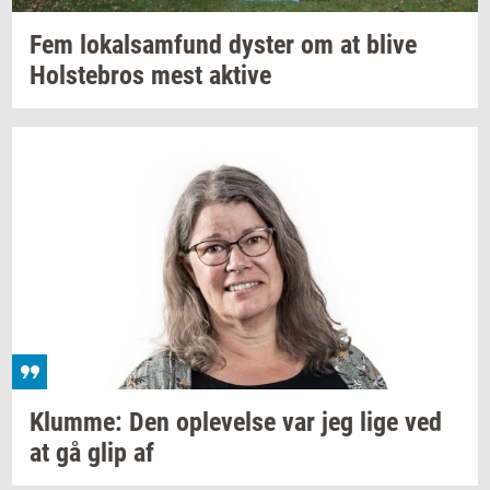
Fem
lo­kal­sam­fund
dy­ster
om at blive
Holste­bros
mest
ak­ti­ve
Klum­me:
Den
op­le­vel­se
var jeg lige ved
at gå glip af