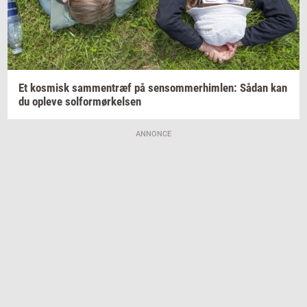
Et
kos­misk
sam­men­træf
på
sen­som­mer­him­len:
Sådan kan
du
op­le­ve
sol­for­mør­kel­sen
ANNONCE