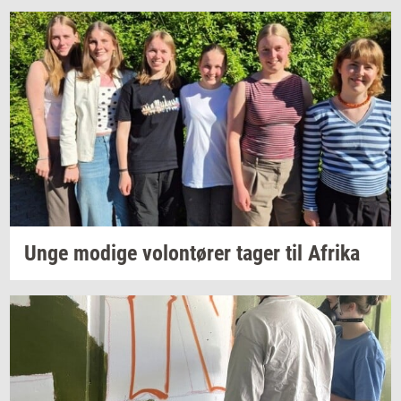
Unge
mo­di­ge
vo­lontø­rer
tager til
Afri­ka