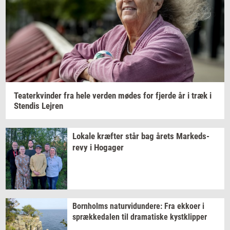
Te­a­ter­kvin­der
fra hele
ver­den
mødes for
fjer­de
år i træk i
Sten­dis
Lej­ren
Lo­ka­le
kræf­ter
står bag årets
Mar­keds­
revy
i
Ho­ga­ger
Born­holms
na­tur­vi­dun­de­re:
Fra
ek­ko­er
i
spræk­ke­da­len
til
dra­ma­ti­ske
kyst­klip­per