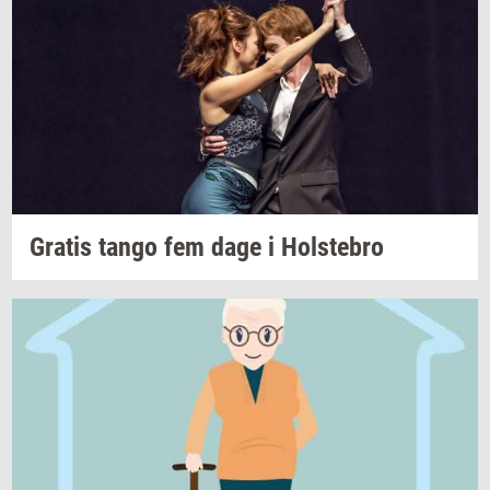
Gra­tis
tango fem dage i
Holste­bro