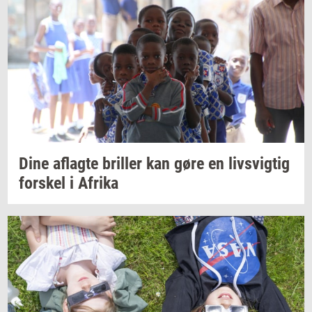
Dine
af­lag­te
bril­ler
kan gøre en
livsvig­tig
for­skel
i
Afri­ka