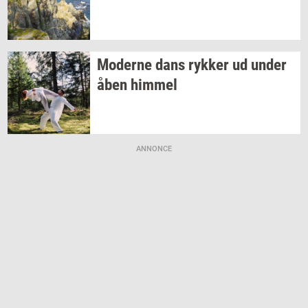
Mo­der­ne dans
ryk­ker
ud under
åben
him­mel
ANNONCE