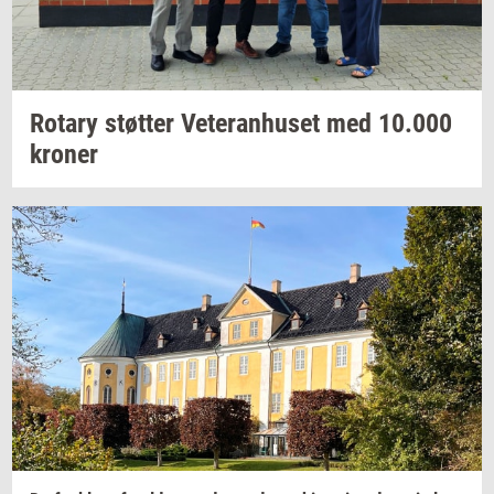
Ro­tary
støt­ter
Ve­te­ran­hu­set
med
10.000
kro­ner