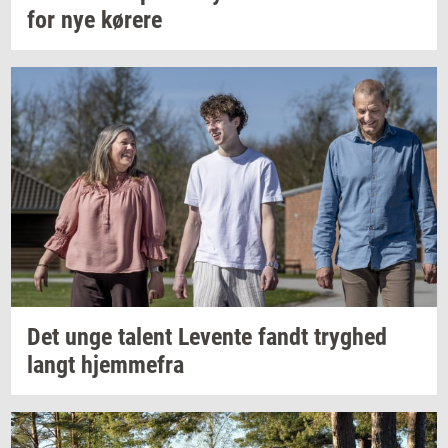
for nye
kø­re­re
Det unge
ta­lent
Le­ven­te
fandt
tryg­hed
langt
hjem­me­fra