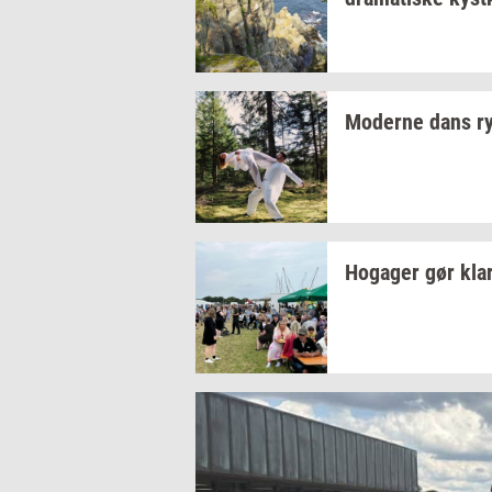
Mo­der­ne dans
r
Ho­ga­ger
gør kla