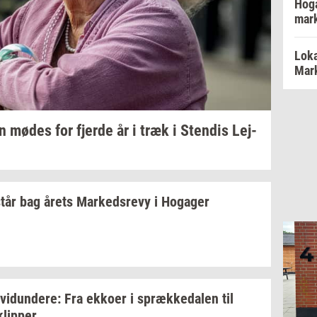
Hoga
mar
Loka
Mark
en
mødes for
fjer­de
år i træk i
Sten­dis
Lej­
tår bag årets
Mar­keds­revy
i
Ho­ga­ger
­vi­dun­de­re:
Fra
ek­ko­er
i
spræk­ke­da­len
til
klip­per