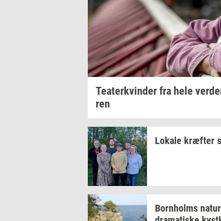
Te­a­ter­kvin­der
fra hele
ver­d
ren
Lo­ka­le
kræf­ter
s
Born­holms
na­tur
dra­ma­ti­ske
kyst­