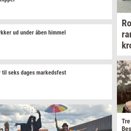
Ro
ra
yk­ker
ud under åben
him­mel
kr
r til seks dages
mar­keds­fest
Tre
Be