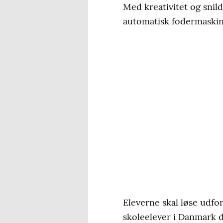
Med kreativitet og snil
automatisk fodermaskine
Eleverne skal løse udf
skoleelever i Danmark de