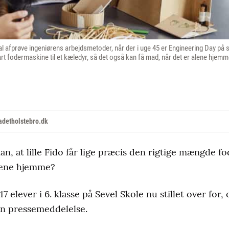
al afprøve ingeniørens arbejdsmetoder, når der i uge 45 er Engineering Day på
rt fodermaskine til et kæledyr, så det også kan få mad, når det er alene hj
adetholstebro.dk
n, at lille Fido får lige præcis den rigtige mængde fo
alene hjemme?
7 elever i 6. klasse på Sevel Skole nu stillet over for,
en pressemeddelelse.