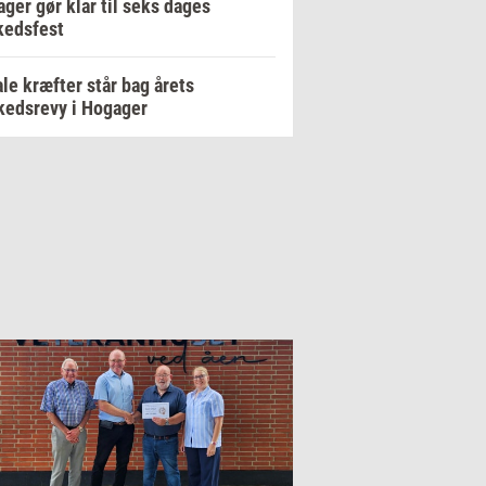
ger gør klar til seks dages
kedsfest
le kræfter står bag årets
edsrevy i Hogager