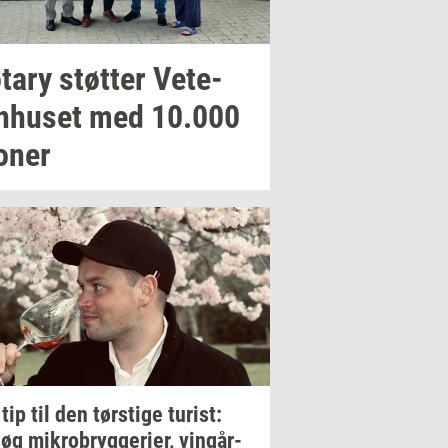
­tary
støt­ter
Ve­te­
n­hu­set
med
10.000
o­ner
 tip til den
tørsti­ge
turist:
søg
mi­kro­bryg­ge­ri­er,
vin­går­