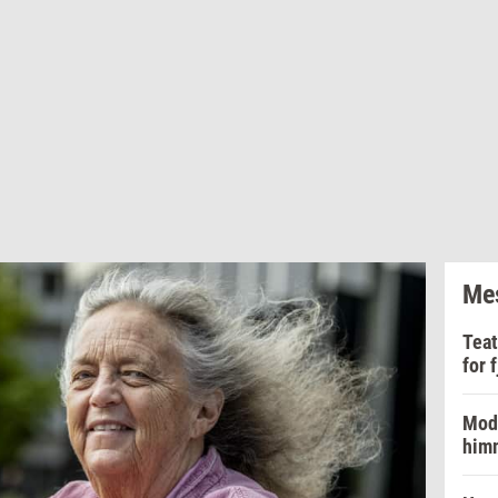
Mes
Teat
for 
Mode
him