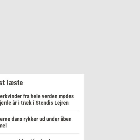
t læste
erkvinder fra hele verden mødes
fjerde år i træk i Stendis Lejren
rne dans rykker ud under åben
mel