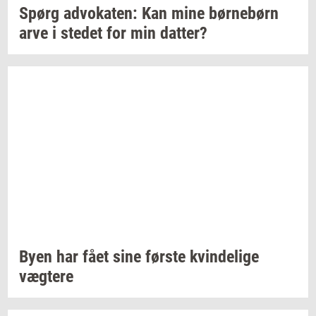
Spørg
ad­vo­ka­ten:
Kan mine
bør­ne­børn
arve i
ste­det
for min
dat­ter?
Byen har fået sine
før­ste
kvin­de­li­ge
væg­te­re