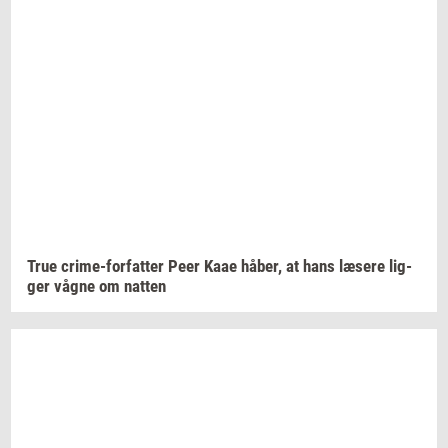
True
crime-​forfatter
Peer Kaae
håber,
at hans
læ­se­re
lig­
ger
vågne om
nat­ten