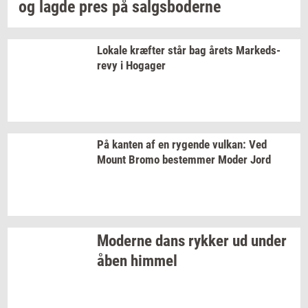
og lagde pres på
salgs­bo­der­ne
Lo­ka­le
kræf­ter
står bag årets
Mar­keds­
revy
i
Ho­ga­ger
På
kan­ten
af en
ry­gen­de
vulkan:
Ved
Mount Bromo
be­stem­mer
Moder Jord
Mo­der­ne dans
ryk­ker
ud under
åben
him­mel