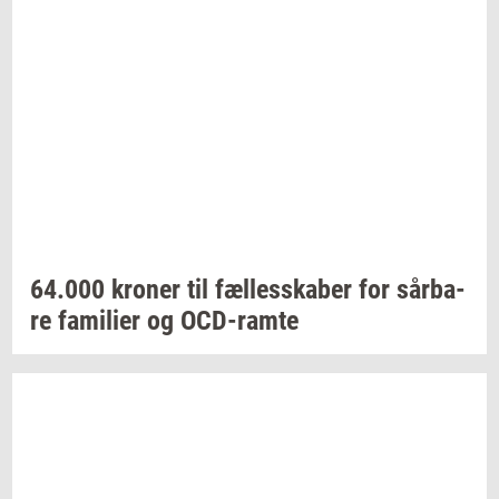
64.000
kro­ner
til
fæl­les­ska­ber
for
sår­ba­
re
fa­mi­li­er
og
OCD-​ramte