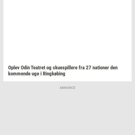
Oplev Odin
Te­a­tret
og
sku­e­spil­le­re
fra 27
na­tio­ner
den
kom­men­de
uge i
Ring­kø­bing
ANNONCE