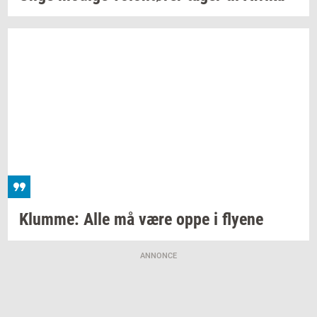
Klum­me:
Alle må være oppe i
fly­e­ne
ANNONCE