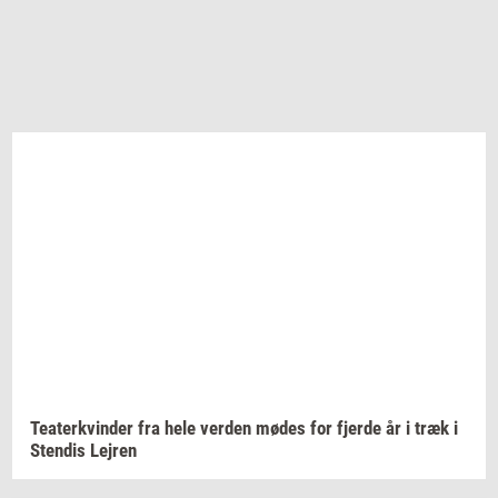
Te­a­ter­kvin­der
fra hele
ver­den
mødes for
fjer­de
år i træk i
Sten­dis
Lej­ren