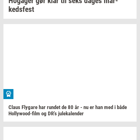
Ho­ga­ger
gør klar til seks dages
mar­
keds­fest
Claus
Fly­ga­re
har
run­det
de 80 år - nu er han med i både
Hollywood-​film
og DR’s
ju­le­ka­len­der