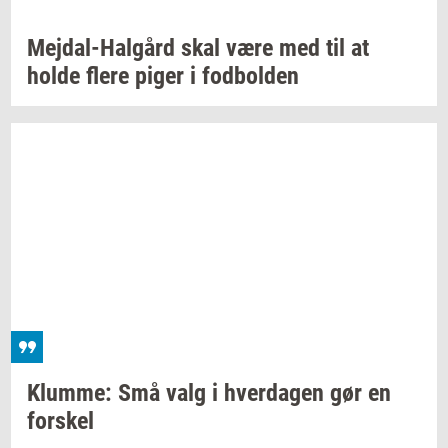
Mejdal-​Halgård
skal være med til at
holde flere piger i
fod­bol­den
Klum­me:
Små valg i
hver­da­gen
gør en
for­skel