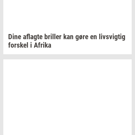
Dine
af­lag­te
bril­ler
kan gøre en
livsvig­tig
for­skel
i
Afri­ka