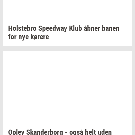
Holste­bro
Spe­edway
Klub åbner banen
for nye
kø­re­re
Oplev
Skan­der­borg
- også helt uden