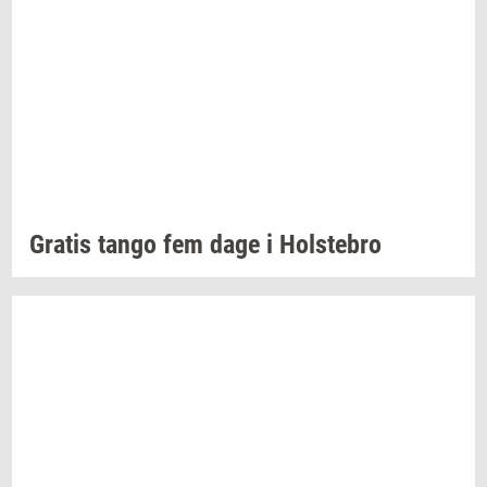
Gra­tis
tango fem dage i
Holste­bro