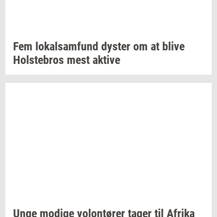
Fem
lo­kal­sam­fund
dy­ster
om at blive
Holste­bros
mest
ak­ti­ve
Unge
mo­di­ge
vo­lontø­rer
tager til
Afri­ka