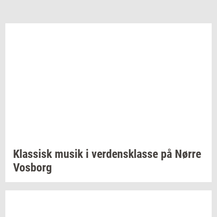
Klas­sisk
musik i
ver­dens­klas­se
på Nørre
Vos­borg