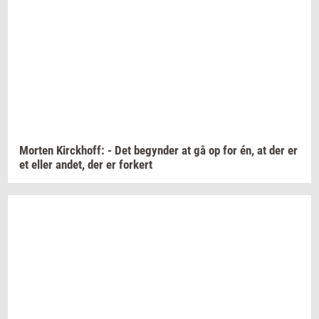
Mor­ten
Kirck­hoff:
- Det
be­gyn­der
at gå op for én, at der er
et eller
andet,
der er
for­kert