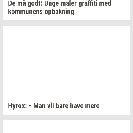
De må godt: Unge maler
graf­fi­ti
med
kom­mu­nens
op­bak­ning
Hyrox:
- Man vil bare have mere