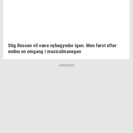
Stig
Ros­sen
vil være
ny­be­gyn­der
igen. Men først efter
endnu en
om­gang
i
mu­si­cal­ma­ne­gen
ANNONCE