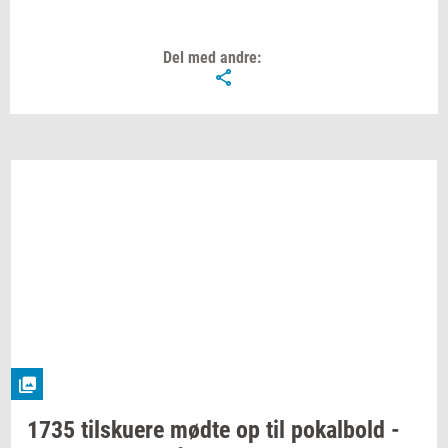
Del med andre:
1735
til­sku­e­re
mødte op til
po­kal­bold
-