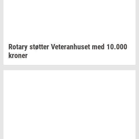
Ro­tary
støt­ter
Ve­te­ran­hu­set
med
10.000
kro­ner