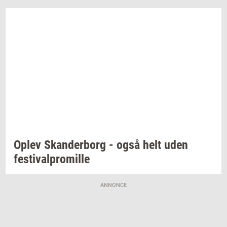
Oplev
Skan­der­borg
- også helt uden
festi­val­pro­mil­le
ANNONCE