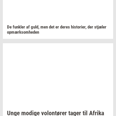
De
funk­ler
af guld, men det er deres
hi­sto­ri­er,
der
stjæ­ler
op­mærk­som­he­den
Unge
mo­di­ge
vo­lontø­rer
tager til
Afri­ka