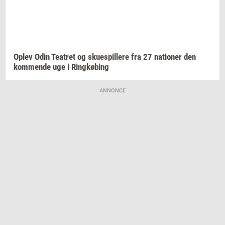
Oplev Odin
Te­a­tret
og
sku­e­spil­le­re
fra 27
na­tio­ner
den
kom­men­de
uge i
Ring­kø­bing
ANNONCE