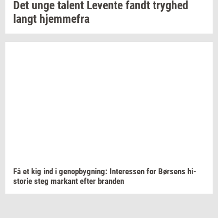
Det unge
ta­lent
Le­ven­te
fandt
tryg­hed
langt
hjem­me­fra
Få et kig ind i
genop­byg­ning:
In­ter­es­sen
for
Bør­sens
hi­
sto­rie
steg
mar­kant
efter
bran­den