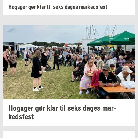
Hogager gør klar til seks dages markedsfest
Ho­ga­ger
gør klar til seks dages
mar­
keds­fest