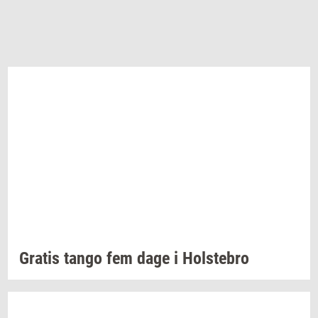
Gra­tis
tango fem dage i
Holste­bro