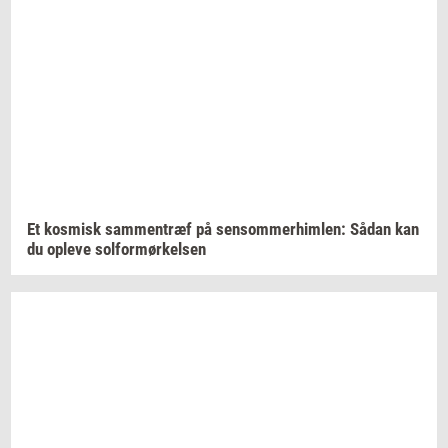
Et
kos­misk
sam­men­træf
på
sen­som­mer­him­len:
Sådan kan
du
op­le­ve
sol­for­mør­kel­sen