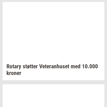
Ro­tary
støt­ter
Ve­te­ran­hu­set
med
10.000
kro­ner