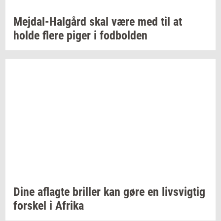
Mejdal-​Halgård
skal være med til at
holde flere piger i
fod­bol­den
Dine
af­lag­te
bril­ler
kan gøre en
livsvig­tig
for­skel
i
Afri­ka