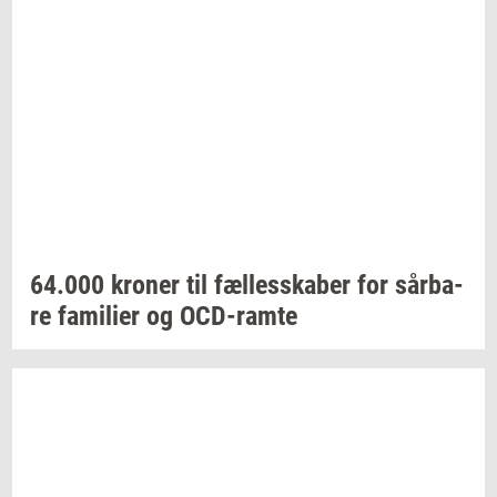
64.000
kro­ner
til
fæl­les­ska­ber
for
sår­ba­
re
fa­mi­li­er
og
OCD-​ramte