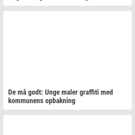
De må godt: Unge maler
graf­fi­ti
med
kom­mu­nens
op­bak­ning