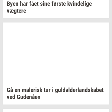
Byen har fået sine
før­ste
kvin­de­li­ge
væg­te­re
Gå en
ma­le­risk
tur i
gul­dal­der­land­ska­bet
ved
Gu­denå­en