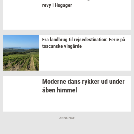
revy
i
Ho­ga­ger
Fra
land­brug
til
rej­se­desti­na­tion:
Ferie på
toscan­ske
vin­går­de
Mo­der­ne dans
ryk­ker
ud under
åben
him­mel
ANNONCE