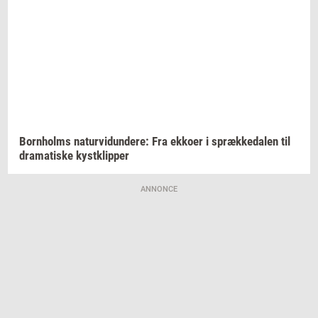
Born­holms
na­tur­vi­dun­de­re:
Fra
ek­ko­er
i
spræk­ke­da­len
til
dra­ma­ti­ske
kyst­klip­per
ANNONCE