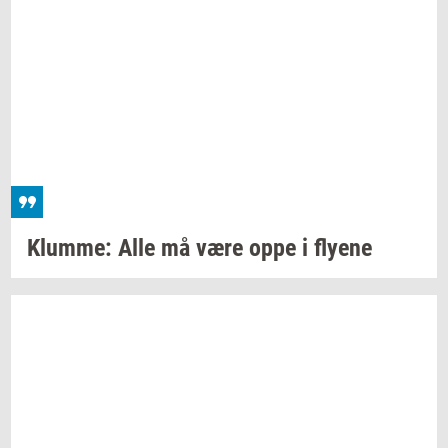
Klum­me:
Alle må være oppe i
fly­e­ne