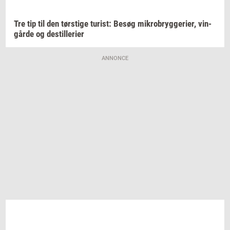
Tre tip til den
tørsti­ge
turist:
Besøg
mi­kro­bryg­ge­ri­er,
vin­
går­de
og
destil­le­ri­er
ANNONCE