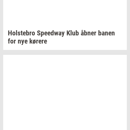
Holste­bro
Spe­edway
Klub åbner banen
for nye
kø­re­re