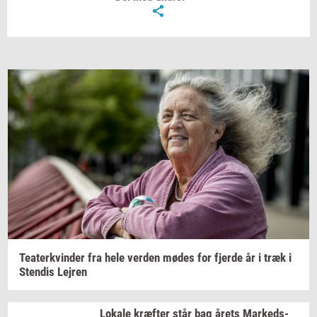
Te­a­ter­kvin­der
fra hele
ver­den
mødes for
fjer­de
år i træk i
Sten­dis
Lej­ren
Lo­ka­le
kræf­ter
står bag årets
Mar­keds­