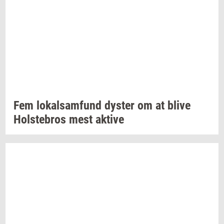
Fem
lo­kal­sam­fund
dy­ster
om at blive
Holste­bros
mest
ak­ti­ve