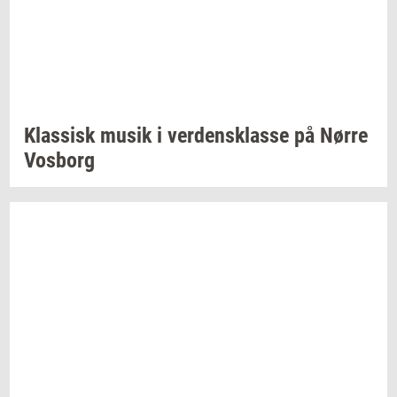
Klas­sisk
musik i
ver­dens­klas­se
på Nørre
Vos­borg