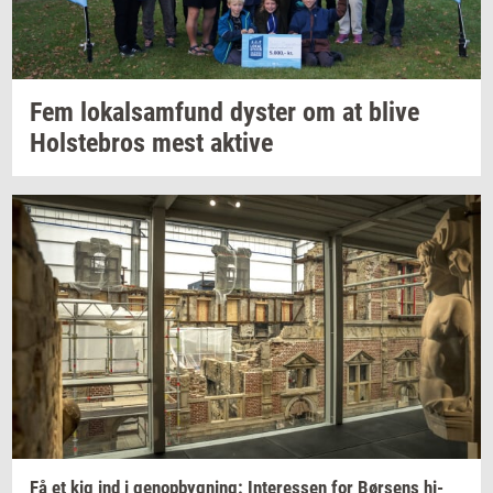
Fem
lo­kal­sam­fund
dy­ster
om at blive
Holste­bros
mest
ak­ti­ve
Få et kig ind i
genop­byg­ning:
In­ter­es­sen
for
Bør­sens
hi­