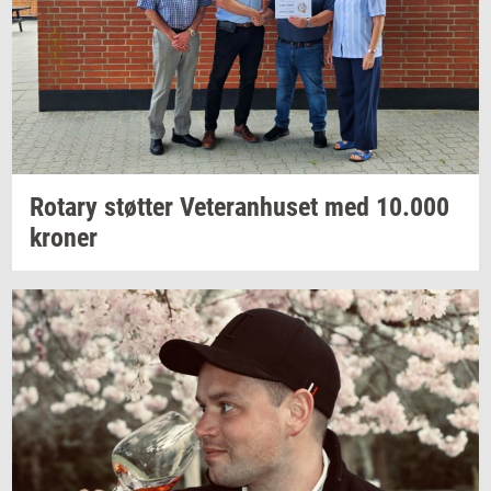
Ro­tary
støt­ter
Ve­te­ran­hu­set
med
10.000
kro­ner