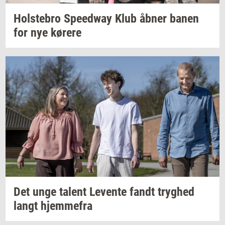
Holste­bro
Spe­edway
Klub åbner banen
for nye
kø­re­re
Det unge
ta­lent
Le­ven­te
fandt
tryg­hed
langt
hjem­me­fra