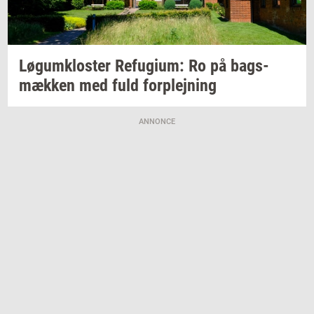
Løgum­klo­ster
Re­fu­gi­um:
Ro på
bags­
mæk­ken
med fuld
for­plej­ning
ANNONCE