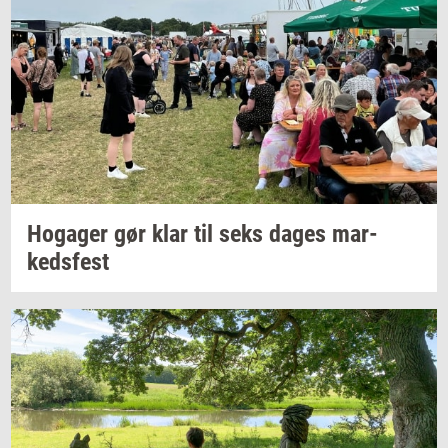
Ho­ga­ger
gør klar til seks dages
mar­
keds­fest