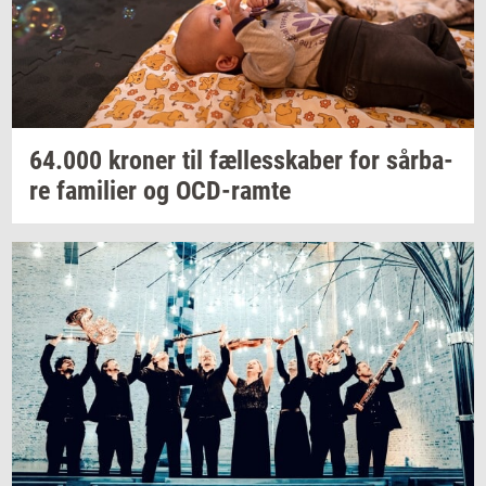
64.000
kro­ner
til
fæl­les­ska­ber
for
sår­ba­
re
fa­mi­li­er
og
OCD-​ramte