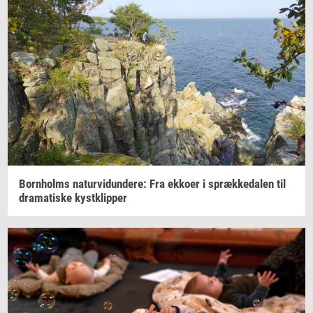
Born­holms
na­tur­vi­dun­de­re:
Fra
ek­ko­er
i
spræk­ke­da­len
til
dra­ma­ti­ske
kyst­klip­per