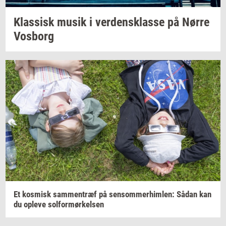
Klas­sisk
musik i
ver­dens­klas­se
på Nørre
Vos­borg
Et
kos­misk
sam­men­træf
på
sen­som­mer­him­len:
Sådan kan
du
op­le­ve
sol­for­mør­kel­sen