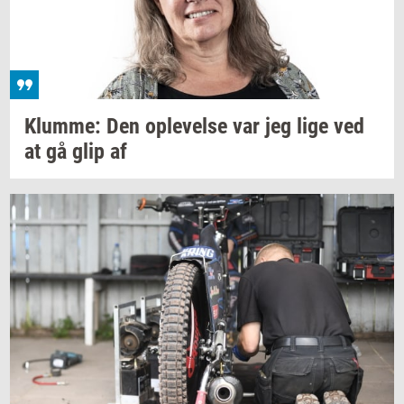
Klum­me:
Den
op­le­vel­se
var jeg lige ved
at gå glip af