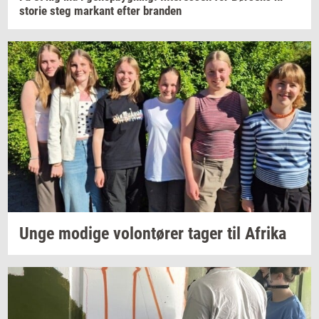
sto­rie
steg
mar­kant
efter
bran­den
Unge
mo­di­ge
vo­lontø­rer
tager til
Afri­ka