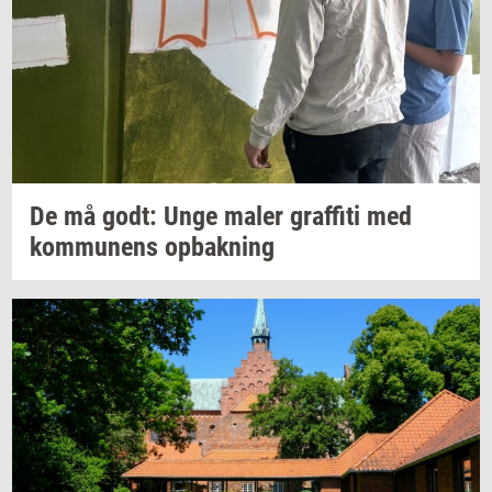
De må godt: Unge maler
graf­fi­ti
med
kom­mu­nens
op­bak­ning