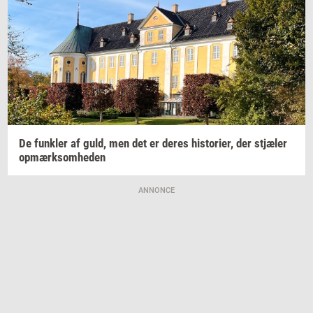
De
funk­ler
af guld, men det er deres
hi­sto­ri­er,
der
stjæ­ler
op­mærk­som­he­den
ANNONCE