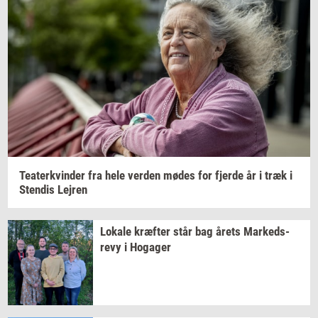
Te­a­ter­kvin­der
fra hele
ver­den
mødes for
fjer­de
år i træk i
Sten­dis
Lej­ren
Lo­ka­le
kræf­ter
står bag årets
Mar­keds­
revy
i
Ho­ga­ger