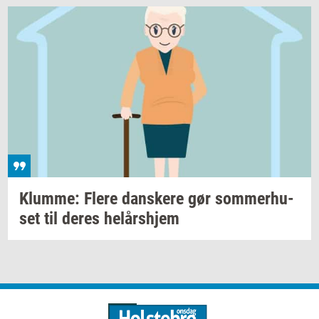
Klum­me: Flere
dan­ske­re
gør
som­mer­hu­
set
til deres
helårs­hjem