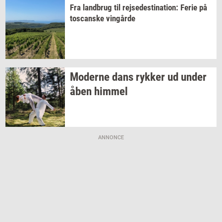
Fra
land­brug
til
rej­se­desti­na­tion:
Ferie på
toscan­ske
vin­går­de
Mo­der­ne dans
ryk­ker
ud under
åben
him­mel
ANNONCE