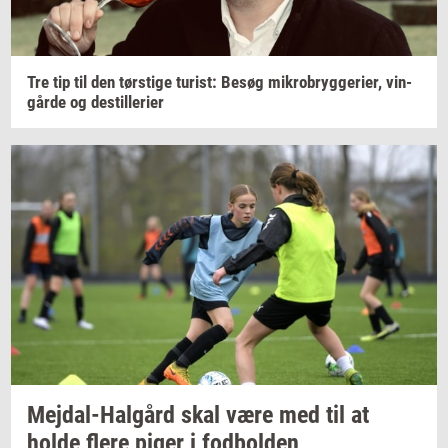
Tre tip til den
tørsti­ge
turist:
Besøg
mi­kro­bryg­ge­ri­er,
vin­
går­de
og
destil­le­ri­er
Mejdal-​Halgård
skal være med til at
holde flere piger i
fod­bol­den