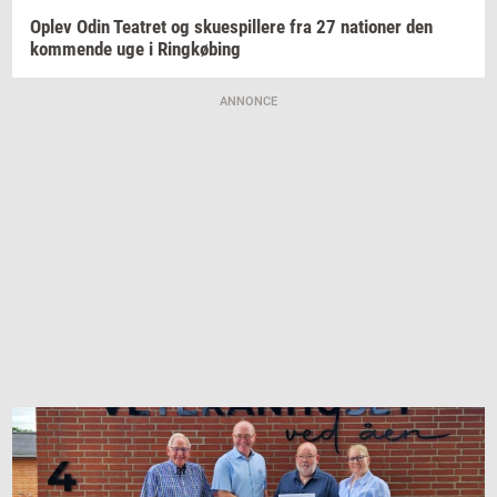
Oplev Odin
Te­a­tret
og
sku­e­spil­le­re
fra 27
na­tio­ner
den
kom­men­de
uge i
Ring­kø­bing
ANNONCE