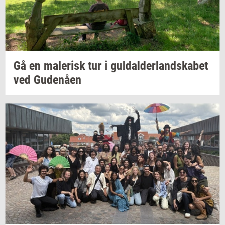
Gå en
ma­le­risk
tur i
gul­dal­der­land­ska­bet
ved
Gu­denå­en