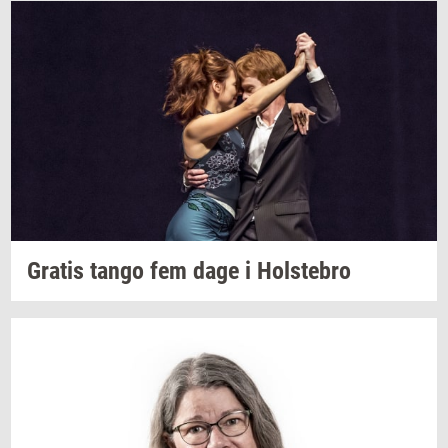
Gra­tis
tango fem dage i
Holste­bro