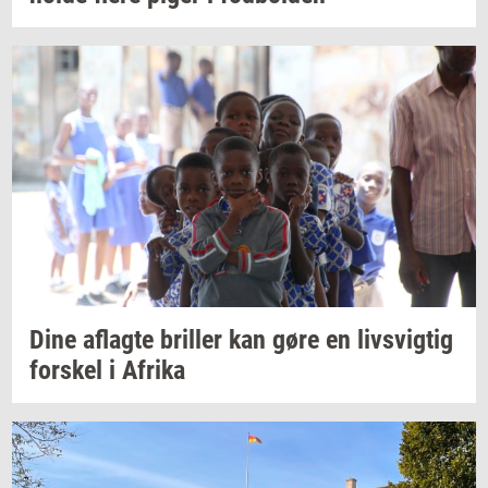
Dine
af­lag­te
bril­ler
kan gøre en
livsvig­tig
for­skel
i
Afri­ka