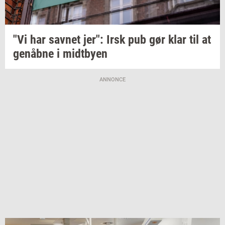
"Vi har
sav­net
jer": Irsk pub gør klar til at
genåb­ne
i
midt­by­en
ANNONCE