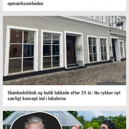
op­mærk­som­he­den
Skøn­heds­kli­nik
og butik
luk­ke­de
efter 25 år: Nu
ryk­ker
nyt
sær­ligt
kon­cept
ind i
lo­ka­ler­ne