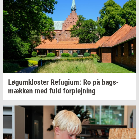
Løgum­klo­ster
Re­fu­gi­um:
Ro på
bags­
mæk­ken
med fuld
for­plej­ning