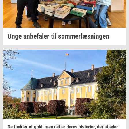
Unge
an­be­fa­ler
til
som­mer­læs­nin­gen
De
funk­ler
af guld, men det er deres
hi­sto­ri­er,
der
stjæ­ler