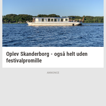
Oplev
Skan­der­borg
- også helt uden
festi­val­pro­mil­le
ANNONCE