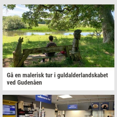
Gå en
ma­le­risk
tur i
gul­dal­der­land­ska­bet
ved
Gu­denå­en