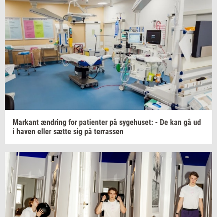
Mar­kant
æn­dring
for
pa­tien­ter
på
sy­ge­hu­set:
- De kan gå ud
i haven eller sætte sig på
ter­ras­sen