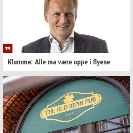
Klum­me:
Alle må være oppe i
fly­e­ne