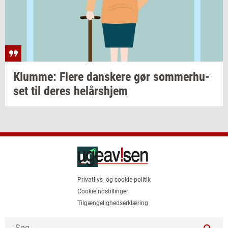
Klum­me: Flere
dan­ske­re
gør
som­mer­hu­
set
til deres
helårs­hjem
Privatlivs- og cookie-politik
Cookieindstillinger
Tilgængelighedserklæring