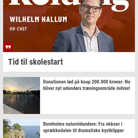
Tid til
sko­lestart
Do­na­tio­nen
lød på knap
200.000
kro­ner:
Nu
bli­ver
nyt
uden­dørs
træ­nings­om­rå­de
ind­vi­et
Born­holms
na­tur­vi­dun­de­re:
Fra
ek­ko­er
i
spræk­ke­da­len
til
dra­ma­ti­ske
kyst­klip­per