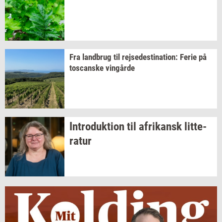
Fra
land­brug
til
rej­se­desti­na­tion:
Ferie på
toscan­ske
vin­går­de
In­tro­duk­tion
til
afri­kansk
lit­te­
ra­tur