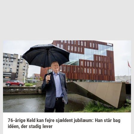
76-​årige
Keld kan fejre
sjæl­dent
ju­bilæum:
Han står bag
idéen,
der
sta­dig
lever