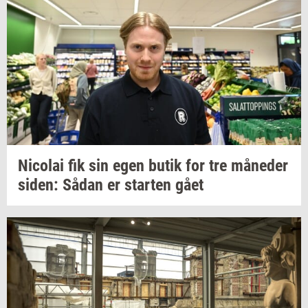
Ni­co­lai
fik sin egen butik for tre
må­ne­der
siden:
Sådan er
star­ten
gået