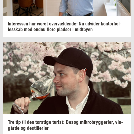
In­ter­es­sen
har været
over­væl­den­de:
Nu
ud­vi­der
kon­tor­fæl­
les­skab
med endnu flere
plad­ser
i
midt­by­en
Tre tip til den
tørsti­ge
turist:
Besøg
mi­kro­bryg­ge­ri­er,
vin­
går­de
og
destil­le­ri­er