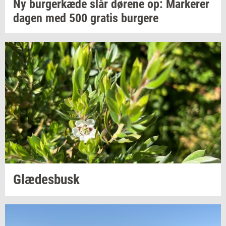
Ny
bur­ger­kæ­de
slår
dø­re­ne
op:
Mar­ke­rer
dagen med 500
gra­tis
bur­ge­re
Glæ­des­busk