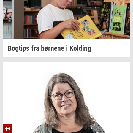
Bog­tips
fra
bør­ne­ne
i
Kol­ding