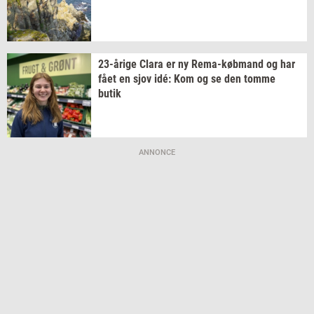
23-​årige
Clara er ny
Rema-​købmand
og har
fået en sjov idé: Kom og se den tomme
butik
ANNONCE