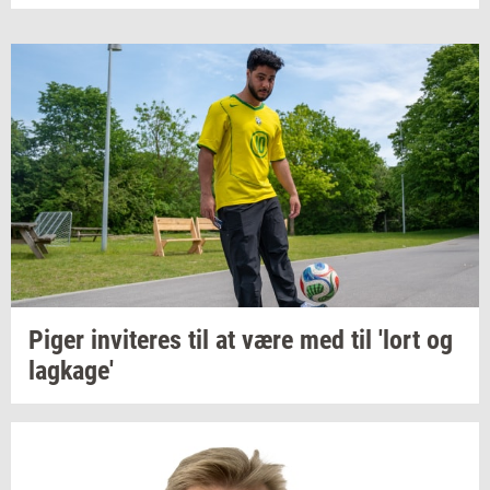
Piger
in­vi­te­res
til at være med til 'lort og
lag­ka­ge'