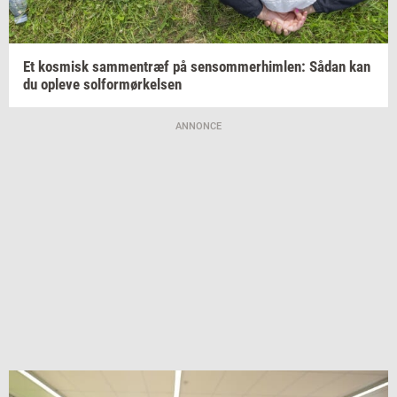
Et
kos­misk
sam­men­træf
på
sen­som­mer­him­len:
Sådan kan
du
op­le­ve
sol­for­mør­kel­sen
ANNONCE