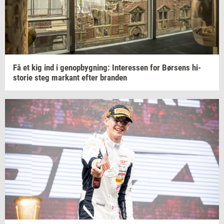
Få et kig ind i
genop­byg­ning:
In­ter­es­sen
for
Bør­sens
hi­
sto­rie
steg
mar­kant
efter
bran­den