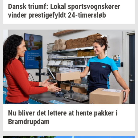
Dansk
tri­umf:
Lokal
sport­s­vogns­kø­rer
vin­der
pre­sti­ge­fyldt
24-​timersløb
Nu
bli­ver
det
let­te­re
at hente
pak­ker
i
Bram­d­rup­dam