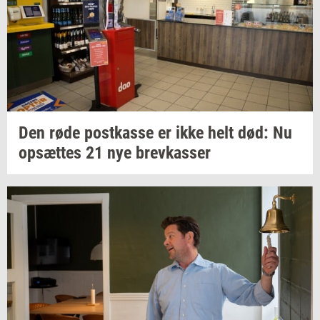
Den røde
po­st­kas­se
er ikke helt død: Nu
op­sæt­tes
21 nye
brev­kas­ser