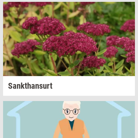
Sank­t­han­surt