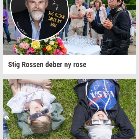
Stig
Ros­sen
døber ny rose