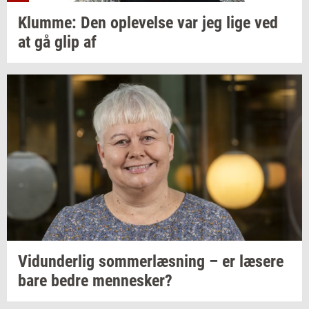
Klum­me:
Den
op­le­vel­se
var jeg lige ved
at gå glip af
Vi­dun­der­lig
som­mer­læs­ning
– er
læ­se­re
bare bedre
men­ne­sker?