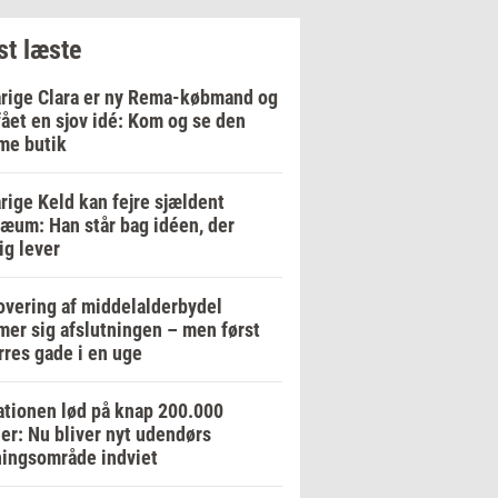
t læste
rige Clara er ny Rema-købmand og
fået en sjov idé: Kom og se den
me butik
rige Keld kan fejre sjældent
læum: Han står bag idéen, der
ig lever
vering af middelalderbydel
er sig afslutningen – men først
res gade i en uge
tionen lød på knap 200.000
er: Nu bliver nyt udendørs
ingsområde indviet