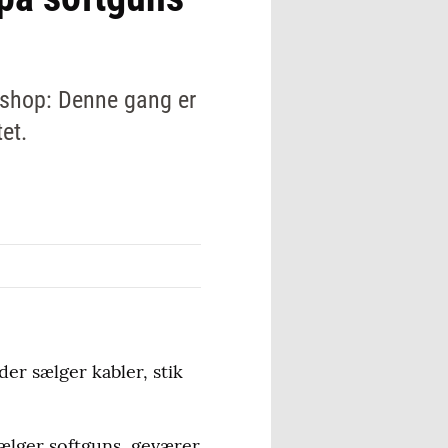
bshop: Denne gang er
et.
der sælger kabler, stik
ælger softguns, geværer