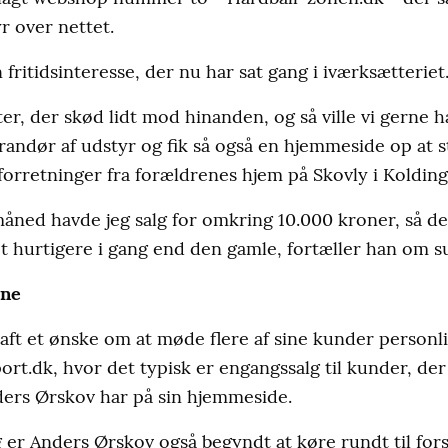
r over nettet.
 fritidsinteresse, der nu har sat gang i iværksætteriet
r, der skød lidt mod hinanden, og så ville vi gerne ha
randør af udstyr og fik så også en hjemmeside op at s
forretninger fra forældrenes hjem på Skovly i Kolding
 måned havde jeg salg for omkring 10.000 kroner, så de
urtigere i gang end den gamle, fortæller han om s
rne
aft et ønske om at møde flere af sine kunder personli
ort.dk, hvor det typisk er engangssalg til kunder, de
nders Ørskov har på sin hjemmeside.
er Anders Ørskov også begyndt at køre rundt til fors