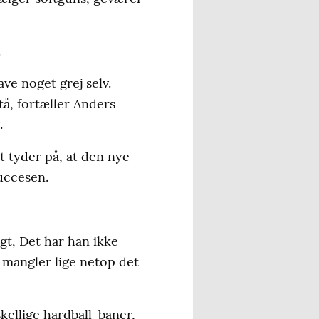
.
ve noget grej selv.
tå, fortæller Anders
.
t tyder på, at den nye
uccesen.
gt, Det har han ikke
r mangler lige netop det
kellige hardball-baner,