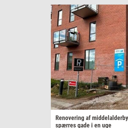
Renove­ring
af
mid­delal­der­by
spær­res
gade i en uge