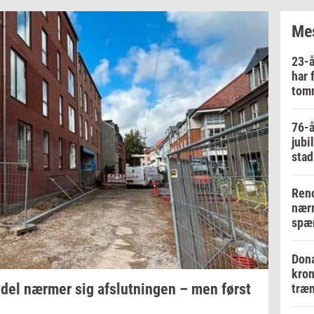
Mes
23-å
har 
tom
76-å
jubi
stad
Reno
nærm
spær
Dona
kron
­del
nær­mer
sig
af­slut­nin­gen
– men først
træn