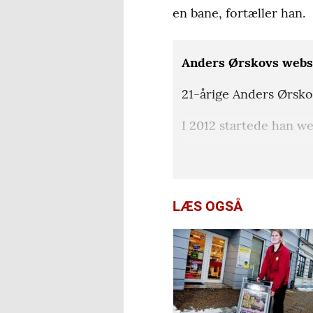
en bane, fortæller han.
Anders Ørskovs web
21-årige Anders Ørskov
I 2012 startede han we
Nu har han også grund
patroner og andet har
LÆS OGSÅ