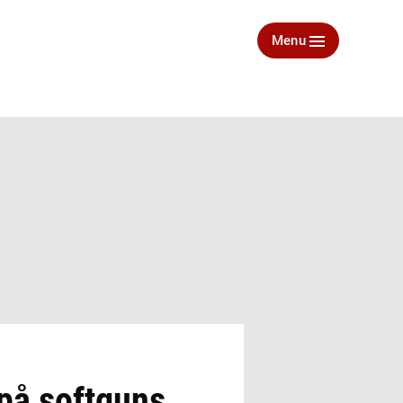
Menu
 på softguns