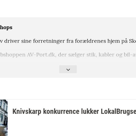
shops
 driver sine forretninger fra forældrenes hjem på Sko
bshoppen AV-Port.dk, der sælger stik, kabler og bil-a
lagt webshoppen Hardball-zonen, hvorfra han sælger
dball-udstyr.
Knivskarp konkurrence lukker LokalBrugse