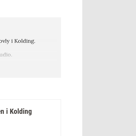
vly i Kolding.
udio.
 softguns, geværer,
n i Kolding