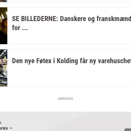
SE BILLEDERNE: Danskere og franskmænd 
for ...
Den nye Føtex i Kolding får ny varehusche
ANNONCE
s
Email
rev –