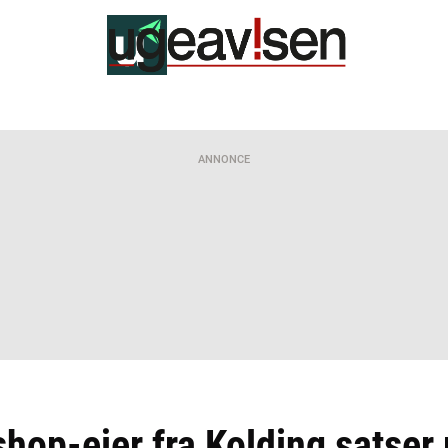
ANNONCE
hop-ejer fra Kolding satser