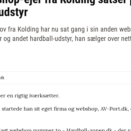
udstyr
ov fra Kolding har nu sat gang i sin anden we
 og andet hardball-udstyr, han sælger over nett
.dk
er en rigtig iværksætter.
n startede han sit eget firma og webshop, AV-Port.dk, 
lagt webshop nummer to - Hardball-zonen.dk - der s