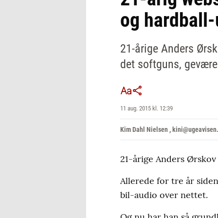
og hardball-
21-årige Anders Ørsk
det softguns, geværer
11 aug. 2015 kl. 12:39
Kim Dahl Nielsen , kini@ugeavisen
21-årige Anders Ørskov 
Allerede for tre år side
bil-audio over nettet.
Og nu har han så grund