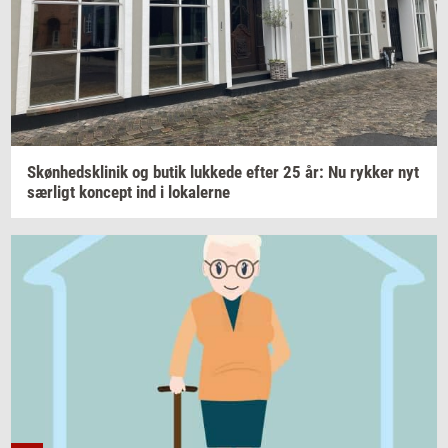
Skøn­heds­kli­nik
og butik
luk­ke­de
efter 25 år: Nu
ryk­ker
nyt
sær­ligt
kon­cept
ind i
lo­ka­ler­ne