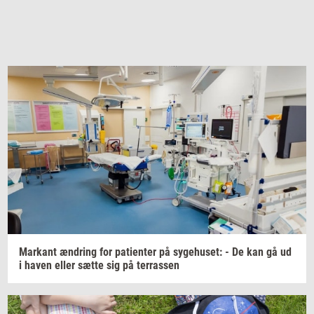
Mar­kant
æn­dring
for
pa­tien­ter
på
sy­ge­hu­set:
- De kan gå ud
i haven eller sætte sig på
ter­ras­sen