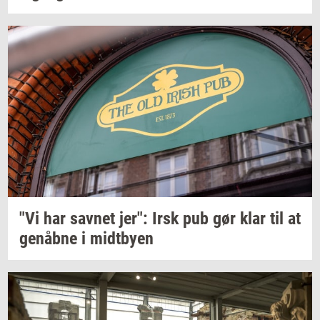
"Vi har
sav­net
jer": Irsk pub gør klar til at
genåb­ne
i
midt­by­en