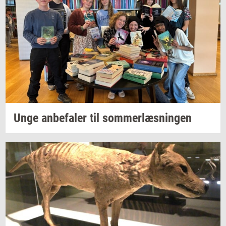
Unge
an­be­fa­ler
til
som­mer­læs­nin­gen