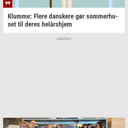
Klum­me: Flere
dan­ske­re
gør
som­mer­hu­
set
til deres
helårs­hjem
ANNONCE