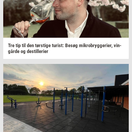
Tre tip til den
tørsti­ge
turist:
Besøg
mi­kro­bryg­ge­ri­er,
vin­
går­de
og
destil­le­ri­er