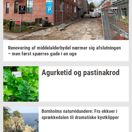
Jeg vil gerne modtage et nyhedsoverblik, samt
relevante tilbud og brugerfordele på mail. Det er altid
muligt at afmelde.
Privatlivspolitik.
Renove­ring
af
mid­delal­der­by­del
nær­mer
sig
af­slut­nin­gen
– men først
spær­res
gade i en uge
Agur­ke­tid
og
pa­stina­krod
Born­holms
na­tur­vi­dun­de­re:
Fra
ek­ko­er
i
spræk­ke­da­len
til
dra­ma­ti­ske
kyst­klip­per