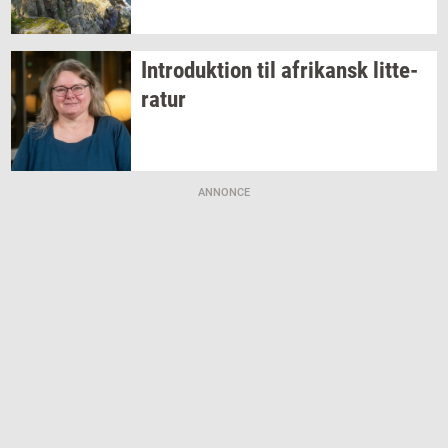
In­tro­duk­tion
til
afri­kansk
lit­te­
ra­tur
ANNONCE