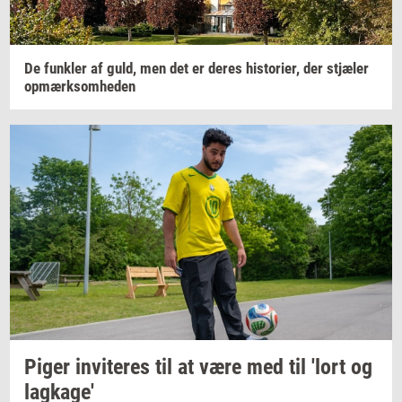
De
funk­ler
af guld, men det er deres
hi­sto­ri­er,
der
stjæ­ler
op­mærk­som­he­den
Piger
in­vi­te­res
til at være med til 'lort og
lag­ka­ge'