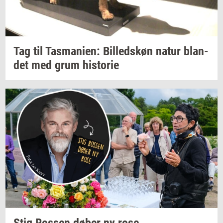
Tag til
Tas­ma­ni­en:
Bil­leds­køn
natur
blan­
det
med grum
hi­sto­rie
Stig
Ros­sen
døber ny rose