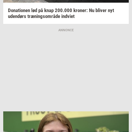
Do­na­tio­nen
lød på knap
200.000
kro­ner:
Nu
bli­ver
nyt
uden­dørs
træ­nings­om­rå­de
ind­vi­et
ANNONCE