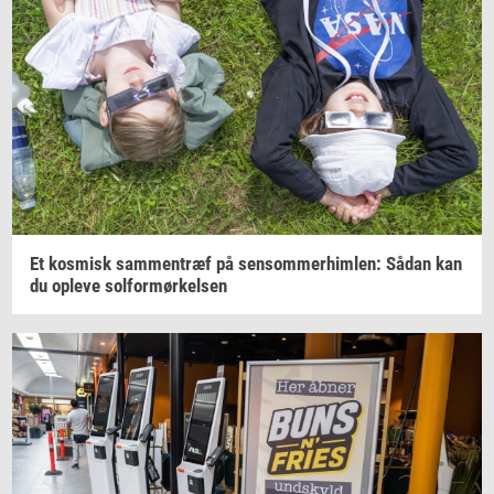
Et
kos­misk
sam­men­træf
på
sen­som­mer­him­len:
Sådan kan
du
op­le­ve
sol­for­mør­kel­sen