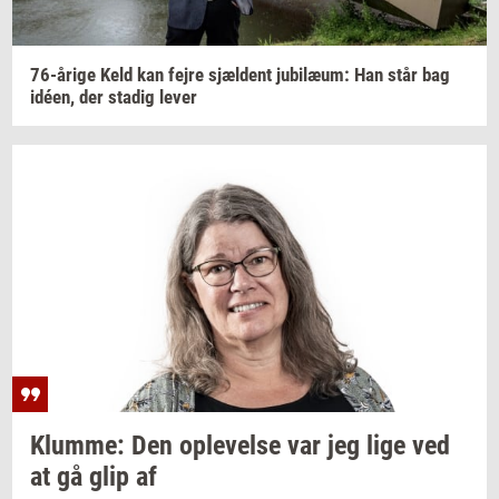
76-​årige
Keld kan fejre
sjæl­dent
ju­bilæum:
Han står bag
idéen,
der
sta­dig
lever
Klum­me:
Den
op­le­vel­se
var jeg lige ved
at gå glip af