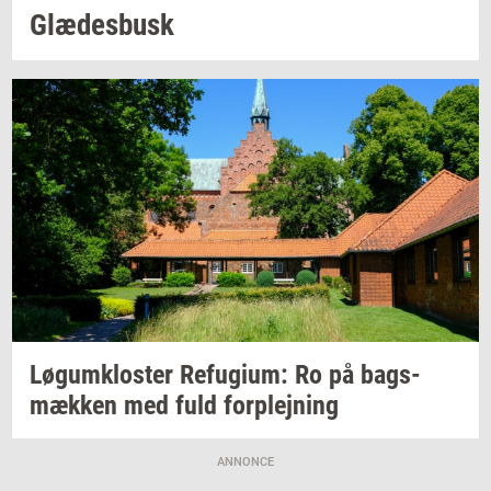
Glæ­des­busk
Løgum­klo­ster
Re­fu­gi­um:
Ro på
bags­
mæk­ken
med fuld
for­plej­ning
ANNONCE