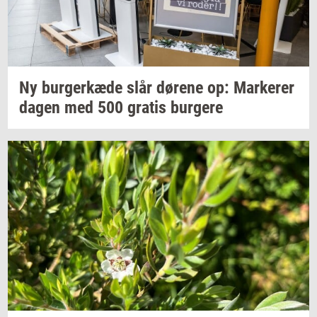
Ny
bur­ger­kæ­de
slår
dø­re­ne
op:
Mar­ke­rer
dagen med 500
gra­tis
bur­ge­re