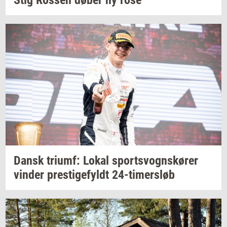
Dansk
tri­umf:
Lokal
sport­s­vogns­kø­rer
vin­der
pre­sti­ge­fyldt
24-​timersløb