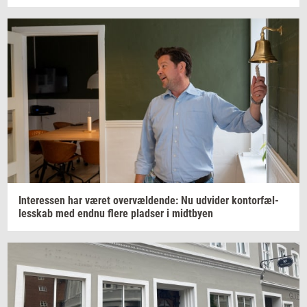
In­ter­es­sen
har været
over­væl­den­de:
Nu
ud­vi­der
kon­tor­fæl­
les­skab
med endnu flere
plad­ser
i
midt­by­en