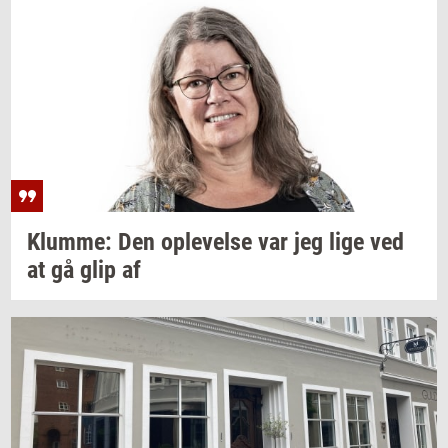
Klum­me:
Den
op­le­vel­se
var jeg lige ved
at gå glip af