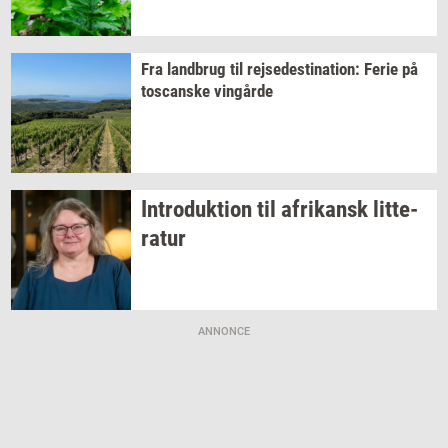
Fra
land­brug
til
rej­se­desti­na­tion:
Ferie på
toscan­ske
vin­går­de
In­tro­duk­tion
til
afri­kansk
lit­te­
ra­tur
ANNONCE