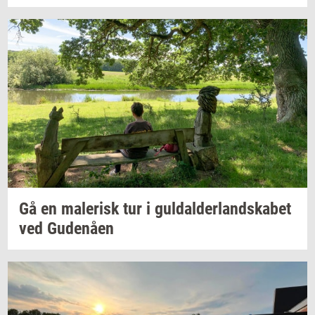
Gå en
ma­le­risk
tur i
gul­dal­der­land­ska­bet
ved
Gu­denå­en