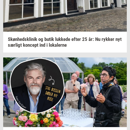
Skøn­heds­kli­nik
og butik
luk­ke­de
efter 25 år: Nu
ryk­ker
nyt
sær­ligt
kon­cept
ind i
lo­ka­ler­ne