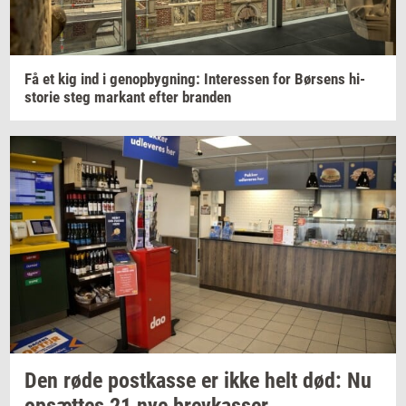
Få et kig ind i
genop­byg­ning:
In­ter­es­sen
for
Bør­sens
hi­
sto­rie
steg
mar­kant
efter
bran­den
Den røde
po­st­kas­se
er ikke helt død: Nu