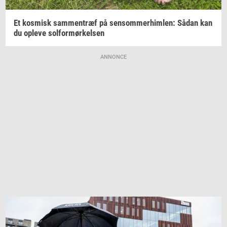
Et
kos­misk
sam­men­træf
på
sen­som­mer­him­len:
Sådan kan
du
op­le­ve
sol­for­mør­kel­sen
ANNONCE