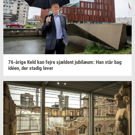
76-​årige
Keld kan fejre
sjæl­dent
ju­bilæum:
Han står bag
idéen,
der
sta­dig
lever