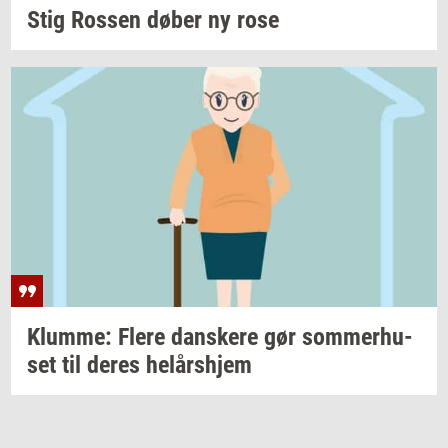
Stig
Ros­sen
døber ny rose
Klum­me: Flere
dan­ske­re
gør
som­mer­hu­
set
til deres
helårs­hjem