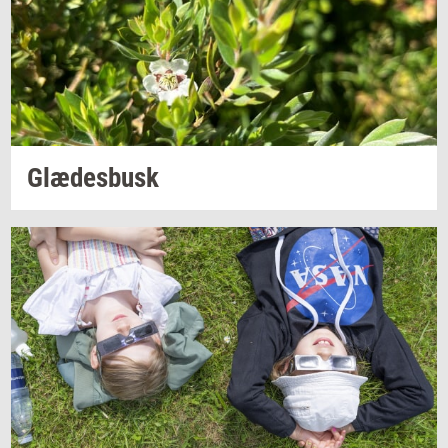
Glæ­des­busk