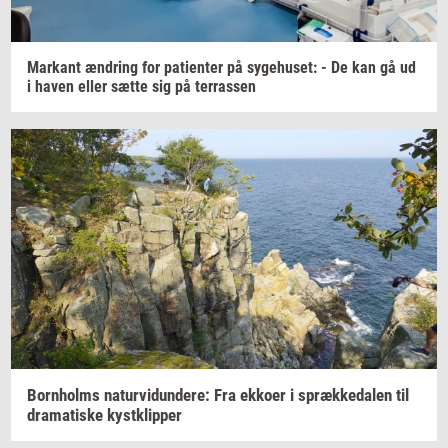
Mar­kant
æn­dring
for
pa­tien­ter
på
sy­ge­hu­set:
- De kan gå ud
i haven eller sætte sig på
ter­ras­sen
Born­holms
na­tur­vi­dun­de­re:
Fra
ek­ko­er
i
spræk­ke­da­len
til
dra­ma­ti­ske
kyst­klip­per