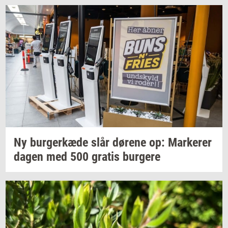
Ny
bur­ger­kæ­de
slår
dø­re­ne
op:
Mar­ke­rer
dagen med 500
gra­tis
bur­ge­re