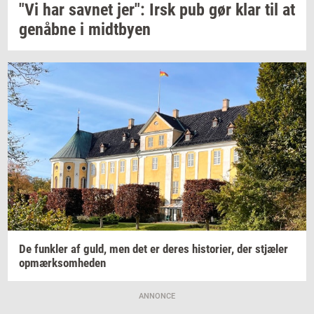
"Vi har
sav­net
jer": Irsk pub gør klar til at
genåb­ne
i
midt­by­en
De
funk­ler
af guld, men det er deres
hi­sto­ri­er,
der
stjæ­ler
op­mærk­som­he­den
ANNONCE