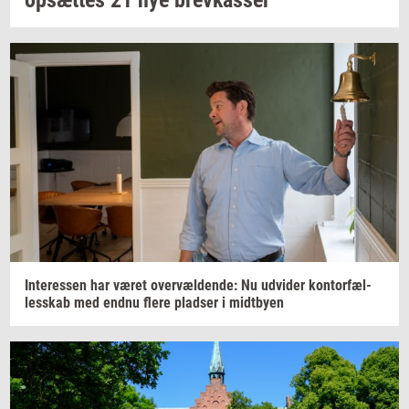
op­sæt­tes
21 nye
brev­kas­ser
In­ter­es­sen
har været
over­væl­den­de:
Nu
ud­vi­der
kon­tor­fæl­
les­skab
med endnu flere
plad­ser
i
midt­by­en