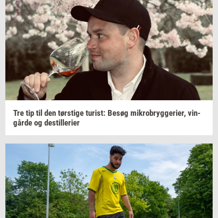
Tre tip til den
tørsti­ge
turist:
Besøg
mi­kro­bryg­ge­ri­er,
vin­
går­de
og
destil­le­ri­er