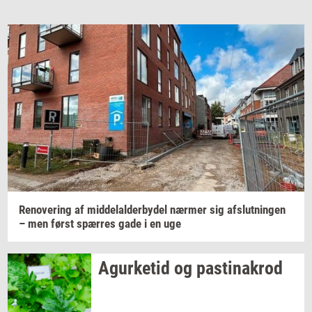
Email
Navn
Jeg vil gerne modtage et nyhedsoverblik, samt
relevante tilbud og brugerfordele på mail. Det er altid
muligt at afmelde.
Privatlivspolitik.
Renove­ring
af
mid­delal­der­by­del
nær­mer
sig
af­slut­nin­gen
– men først
spær­res
gade i en uge
Agur­ke­tid
og
pa­stina­krod