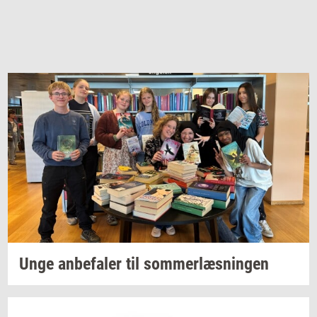
Unge
an­be­fa­ler
til
som­mer­læs­nin­gen