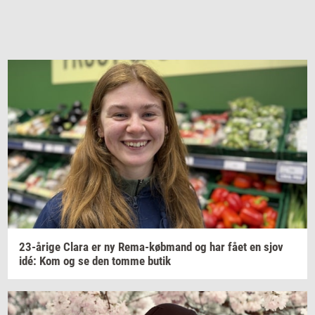
23-​årige
Clara er ny
Rema-​købmand
og har fået en sjov
idé: Kom og se den tomme butik