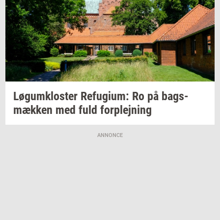
Løgum­klo­ster
Re­fu­gi­um:
Ro på
bags­
mæk­ken
med fuld
for­plej­ning
ANNONCE