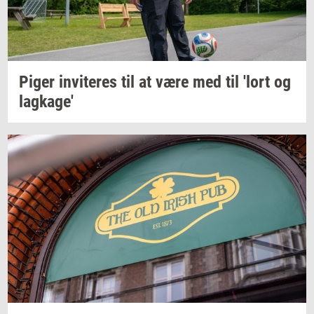
Piger
in­vi­te­res
til at være med til 'lort og
lag­ka­ge'