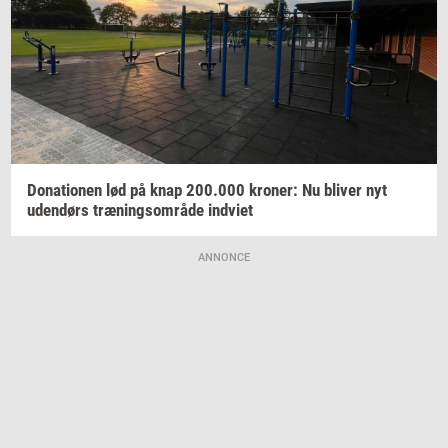
Do­na­tio­nen
lød på knap
200.000
kro­ner:
Nu
bli­ver
nyt
uden­dørs
træ­nings­om­rå­de
ind­vi­et
ANNONCE