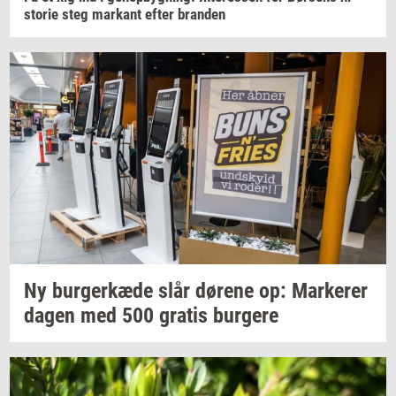
sto­rie
steg
mar­kant
efter
bran­den
Ny
bur­ger­kæ­de
slår
dø­re­ne
op:
Mar­ke­rer
dagen med 500
gra­tis
bur­ge­re