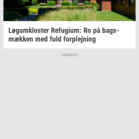
Løgum­klo­ster
Re­fu­gi­um:
Ro på
bags­
mæk­ken
med fuld
for­plej­ning
ANNONCE