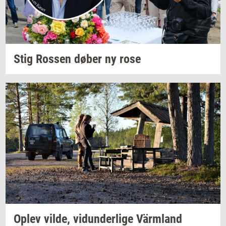
Stig
Ros­sen
døber ny rose
Oplev
vilde,
vi­dun­der­li­ge
Värmland