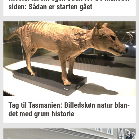
siden:
Sådan er
star­ten
gået
Tag til
Tas­ma­ni­en:
Bil­leds­køn
natur
blan­
det
med grum
hi­sto­rie