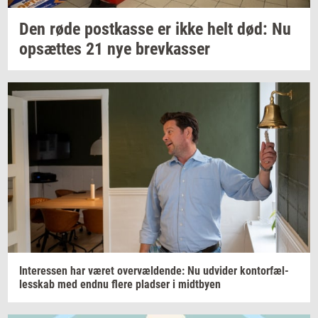
Den røde
po­st­kas­se
er ikke helt død: Nu
op­sæt­tes
21 nye
brev­kas­ser
In­ter­es­sen
har været
over­væl­den­de:
Nu
ud­vi­der
kon­tor­fæl­
les­skab
med endnu flere
plad­ser
i
midt­by­en