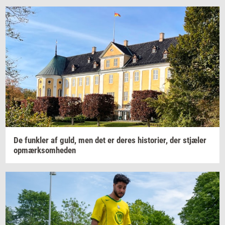
De
funk­ler
af guld, men det er deres
hi­sto­ri­er,
der
stjæ­ler
op­mærk­som­he­den