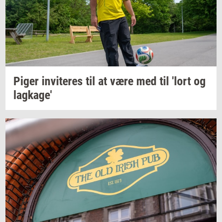
Piger
in­vi­te­res
til at være med til 'lort og
lag­ka­ge'