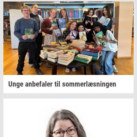
Unge
an­be­fa­ler
til
som­mer­læs­nin­gen