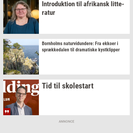
In­tro­duk­tion
til
afri­kansk
lit­te­
ra­tur
Born­holms
na­tur­vi­dun­de­re:
Fra
ek­ko­er
i
spræk­ke­da­len
til
dra­ma­ti­ske
kyst­klip­per
Tid til
sko­lestart
ANNONCE