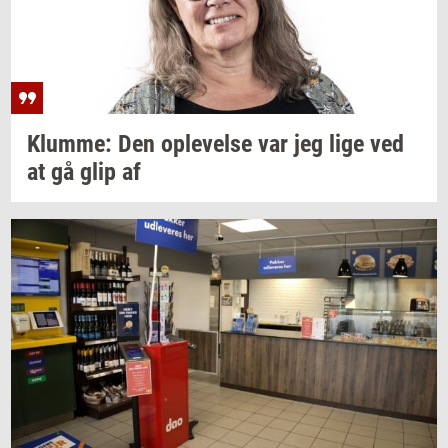
Klum­me:
Den
op­le­vel­se
var jeg lige ved
at gå glip af