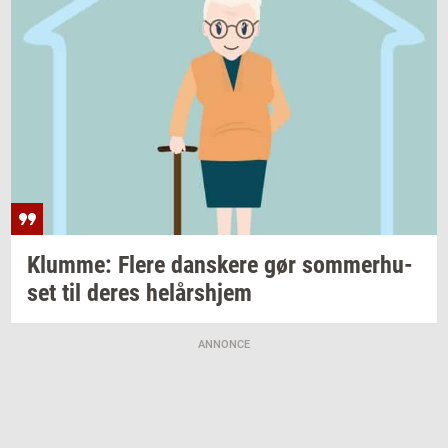
Klum­me: Flere
dan­ske­re
gør
som­mer­hu­
set
til deres
helårs­hjem
ANNONCE