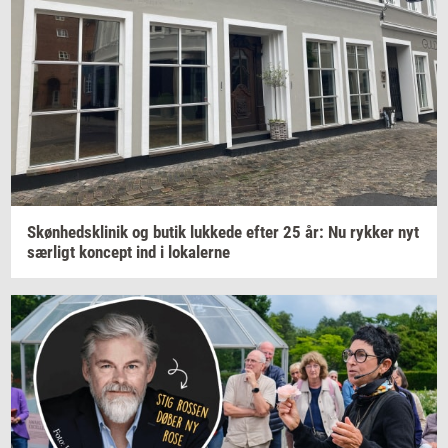
Skøn­heds­kli­nik
og butik
luk­ke­de
efter 25 år: Nu
ryk­ker
nyt
sær­ligt
kon­cept
ind i
lo­ka­ler­ne