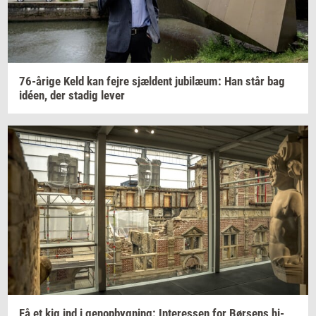
76-​årige
Keld kan fejre
sjæl­dent
ju­bilæum:
Han står bag
idéen,
der
sta­dig
lever
Få et kig ind i
genop­byg­ning:
In­ter­es­sen
for
Bør­sens
hi­