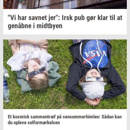
"Vi har
sav­net
jer": Irsk pub gør klar til at
genåb­ne
i
midt­by­en
Et
kos­misk
sam­men­træf
på
sen­som­mer­him­len:
Sådan kan
du
op­le­ve
sol­for­mør­kel­sen