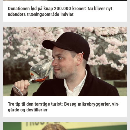
Do­na­tio­nen
lød på knap
200.000
kro­ner:
Nu
bli­ver
nyt
uden­dørs
træ­nings­om­rå­de
ind­vi­et
Tre tip til den
tørsti­ge
turist:
Besøg
mi­kro­bryg­ge­ri­er,
vin­
går­de
og
destil­le­ri­er