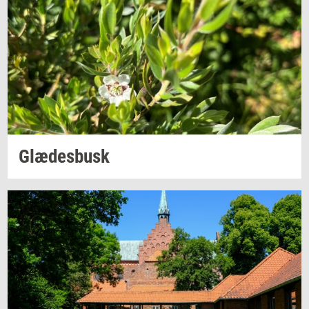
Glæ­des­busk