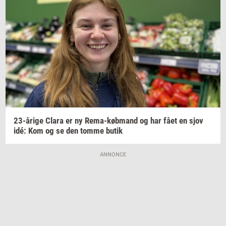
23-​årige
Clara er ny
Rema-​købmand
og har fået en sjov
idé: Kom og se den tomme butik
ANNONCE