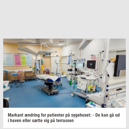
Mar­kant
æn­dring
for
pa­tien­ter
på
sy­ge­hu­set:
- De kan gå ud
i haven eller sætte sig på
ter­ras­sen