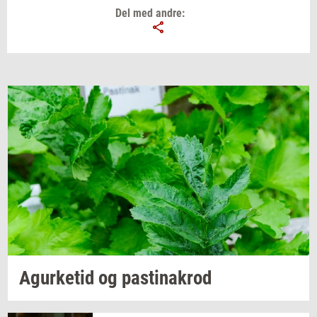
Del med andre:
Email
Navn
Jeg vil gerne modtage et nyhedsoverblik, samt
relevante tilbud og brugerfordele på mail. Det er altid
muligt at afmelde.
Privatlivspolitik.
Agur­ke­tid
og
pa­stina­krod