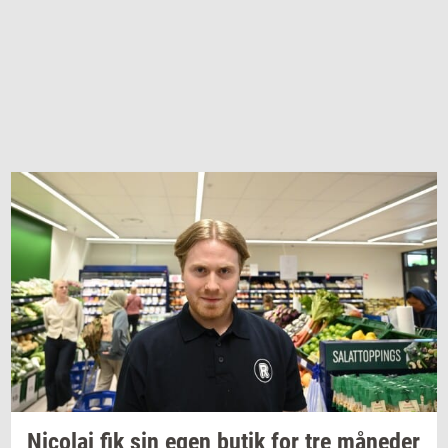
Ni­co­lai
fik sin egen butik for tre
må­ne­der