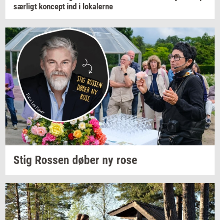
sær­ligt
kon­cept
ind i
lo­ka­ler­ne
Stig
Ros­sen
døber ny rose