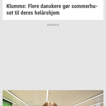
Klum­me: Flere
dan­ske­re
gør
som­mer­hu­
set
til deres
helårs­hjem
ANNONCE