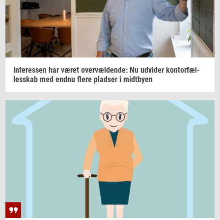
In­ter­es­sen
har været
over­væl­den­de:
Nu
ud­vi­der
kon­tor­fæl­
les­skab
med endnu flere
plad­ser
i
midt­by­en