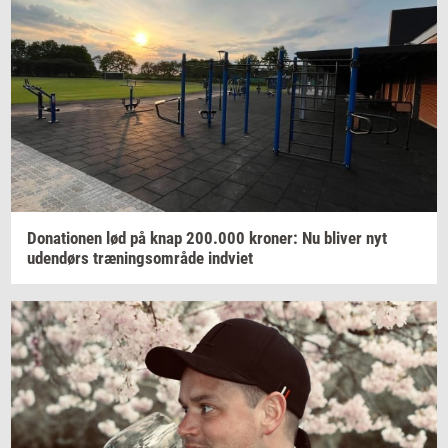
Do­na­tio­nen
lød på knap
200.000
kro­ner:
Nu
bli­ver
nyt
uden­dørs
træ­nings­om­rå­de
ind­vi­et