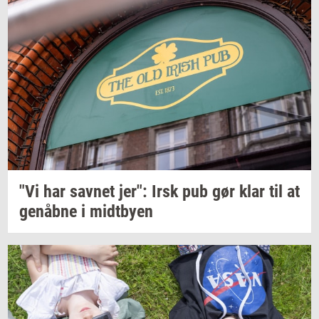
"Vi har
sav­net
jer": Irsk pub gør klar til at
genåb­ne
i
midt­by­en