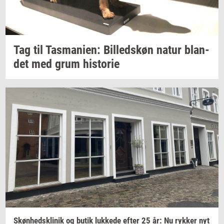
Tag til
Tas­ma­ni­en:
Bil­leds­køn
natur
blan­
det
med grum
hi­sto­rie
Skøn­heds­kli­nik
og butik
luk­ke­de
efter 25 år: Nu
ryk­ker
nyt