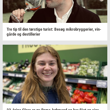
Tre tip til den
tørsti­ge
turist:
Besøg
mi­kro­bryg­ge­ri­er,
vin­
går­de
og
destil­le­ri­er
23-​årige
Clara er ny
Rema-​købmand
og har fået en sjov