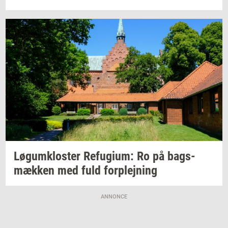
Løgum­klo­ster
Re­fu­gi­um:
Ro på
bags­
mæk­ken
med fuld
for­plej­ning
ANNONCE