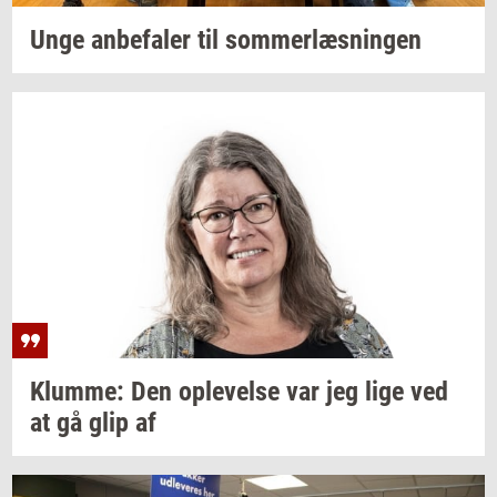
Unge
an­be­fa­ler
til
som­mer­læs­nin­gen
Klum­me:
Den
op­le­vel­se
var jeg lige ved
at gå glip af