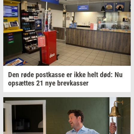
Den røde
po­st­kas­se
er ikke helt død: Nu
op­sæt­tes
21 nye
brev­kas­ser