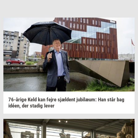
76-​årige
Keld kan fejre
sjæl­dent
ju­bilæum:
Han står bag
idéen,
der
sta­dig
lever