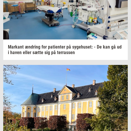
Mar­kant
æn­dring
for
pa­tien­ter
på
sy­ge­hu­set:
- De kan gå ud
i haven eller sætte sig på
ter­ras­sen