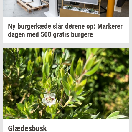
Ny
bur­ger­kæ­de
slår
dø­re­ne
op:
Mar­ke­rer
dagen med 500
gra­tis
bur­ge­re
Glæ­des­busk