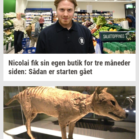
Ni­co­lai
fik sin egen butik for tre
må­ne­der
siden:
Sådan er
star­ten
gået