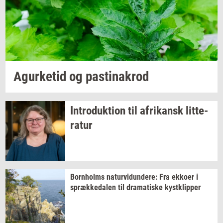
Jeg vil gerne modtage et nyhedsoverblik, samt
relevante tilbud og brugerfordele på mail. Det er altid
muligt at afmelde.
Privatlivspolitik.
Agur­ke­tid
og
pa­stina­krod
In­tro­duk­tion
til
afri­kansk
lit­te­
ra­tur
Born­holms
na­tur­vi­dun­de­re:
Fra
ek­ko­er
i
spræk­ke­da­len
til
dra­ma­ti­ske
kyst­klip­per