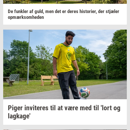
De
funk­ler
af guld, men det er deres
hi­sto­ri­er,
der
stjæ­ler
op­mærk­som­he­den
Piger
in­vi­te­res
til at være med til 'lort og
lag­ka­ge'