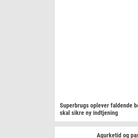
Su­per­brugs
op­le­ver
fal­den­de
b
skal sikre ny
ind­tje­ning
Agur­ke­tid
og
pa­