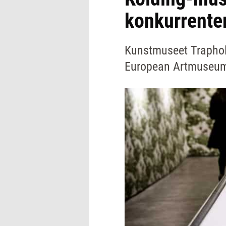
konkurrenter
Kunstmuseet Traphol
European Artmuseum