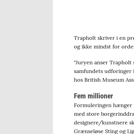
Trapholt skriver i en p
og ikke mindst for orde
"Juryen anser Trapholt 
samfundets udforinger 
hos British Museum Asso
Fem millioner
Formuleringen hænger f
med store borgerinddra
designere/kunstnere ska
Grænseløse Sting og Li