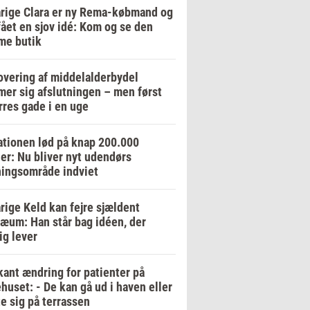
rige Clara er ny Rema-købmand og
fået en sjov idé: Kom og se den
me butik
vering af middelalderbydel
er sig afslutningen – men først
res gade i en uge
tionen lød på knap 200.000
er: Nu bliver nyt udendørs
ingsområde indviet
rige Keld kan fejre sjældent
læum: Han står bag idéen, der
ig lever
ant ændring for patienter på
huset: - De kan gå ud i haven eller
e sig på terrassen