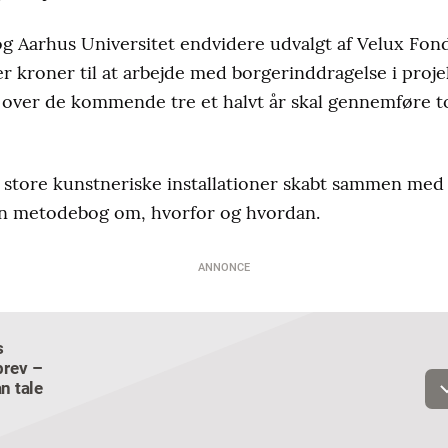
 og Aarhus Universitet endvidere udvalgt af Velux F
er kroner til at arbejde med borgerinddragelse i proj
lt over de kommende tre et halvt år skal gennemføre 
 store kunstneriske installationer skabt sammen med
en metodebog om, hvorfor og hvordan.
ANNONCE
s
Email
rev –
n tale
Navn