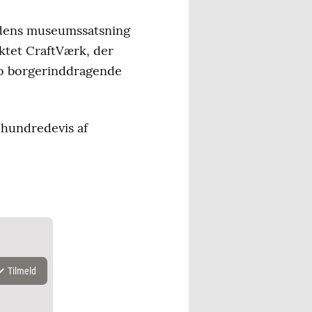
ondens museumssatsning
ektet CraftVærk, der
to borgerinddragende
 hundredevis af
Tilmeld