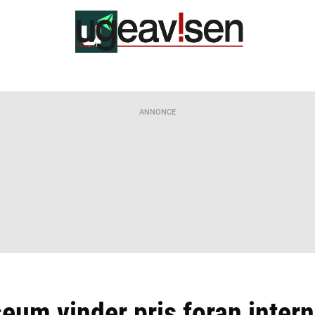
ANNONCE
um vinder pris foran intern