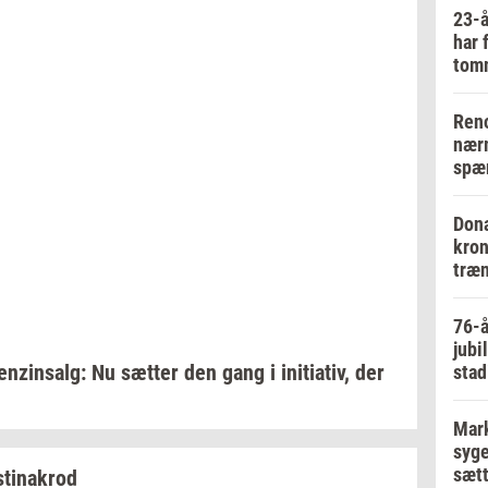
23-å
har 
tom
Reno
nærm
spær
Dona
kron
træn
76-å
jubi
en­zin­salg:
Nu
sæt­ter
den gang i
ini­ti­a­tiv,
der
stad
Mark
syge
sætt
stina­krod