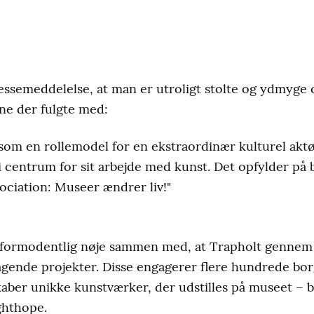
ressemeddelelse, at man er utroligt stolte og ydmyge 
ne der fulgte med:
som en rollemodel for en ekstraordinær kulturel akt
i centrum for sit arbejde med kunst. Det opfylder på
ciation: Museer ændrer liv!"
ormodentlig nøje sammen med, at Trapholt gennem fl
gende projekter. Disse engagerer flere hundrede b
ber unikke kunstværker, der udstilles på museet – bl
ghthope.