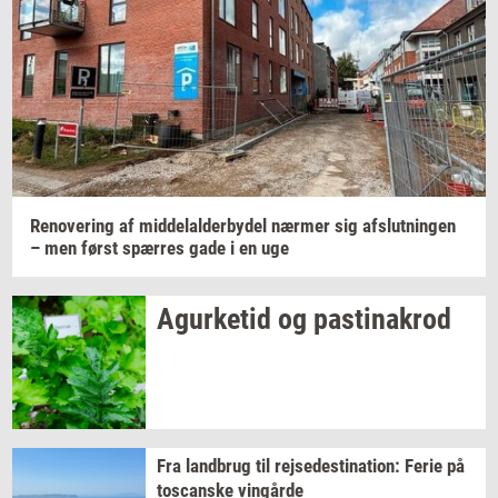
Jeg vil gerne modtage et nyhedsoverblik, samt
relevante tilbud og brugerfordele på mail. Det er altid
muligt at afmelde.
Privatlivspolitik.
Renove­ring
af
mid­delal­der­by­del
nær­mer
sig
af­slut­nin­gen
– men først
spær­res
gade i en uge
Agur­ke­tid
og
pa­stina­krod
Fra
land­brug
til
rej­se­desti­na­tion:
Ferie på
toscan­ske
vin­går­de