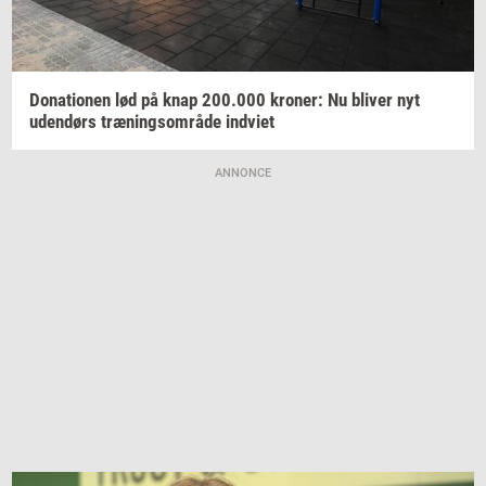
Do­na­tio­nen
lød på knap
200.000
kro­ner:
Nu
bli­ver
nyt
uden­dørs
træ­nings­om­rå­de
ind­vi­et
ANNONCE