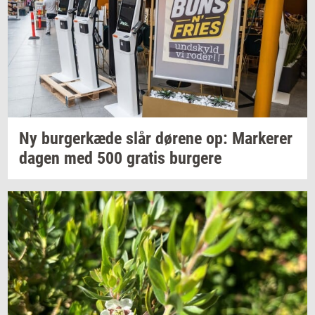
Ny
bur­ger­kæ­de
slår
dø­re­ne
op:
Mar­ke­rer
dagen med 500
gra­tis
bur­ge­re