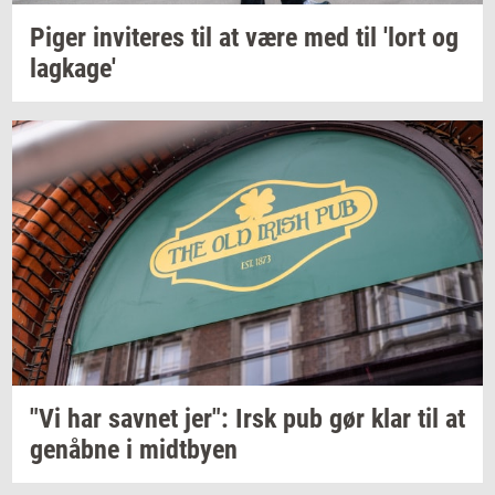
Piger
in­vi­te­res
til at være med til 'lort og
lag­ka­ge'
"Vi har
sav­net
jer": Irsk pub gør klar til at
genåb­ne
i
midt­by­en