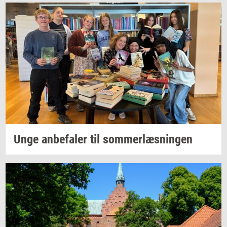
Unge
an­be­fa­ler
til
som­mer­læs­nin­gen