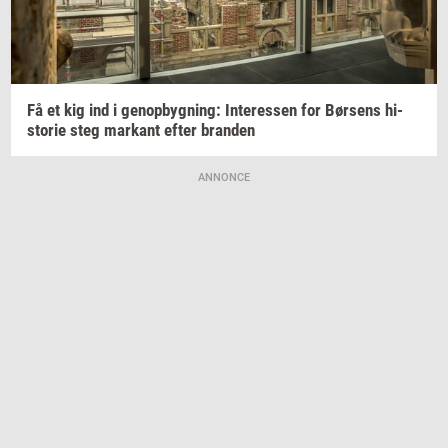
Få et kig ind i
genop­byg­ning:
In­ter­es­sen
for
Bør­sens
hi­
sto­rie
steg
mar­kant
efter
bran­den
ANNONCE