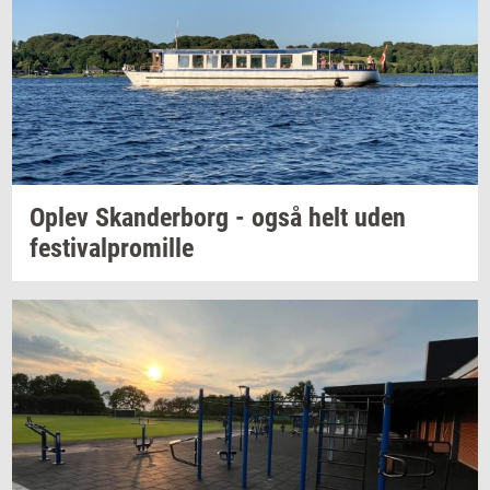
Oplev
Skan­der­borg
- også helt uden
festi­val­pro­mil­le