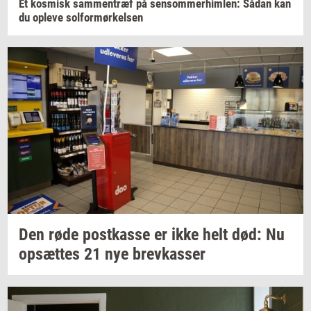
Et
kos­misk
sam­men­træf
på
sen­som­mer­him­len:
Sådan kan
du
op­le­ve
sol­for­mør­kel­sen
Den røde
po­st­kas­se
er ikke helt død: Nu
op­sæt­tes
21 nye
brev­kas­ser