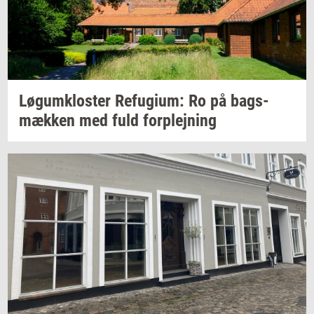
Løgum­klo­ster
Re­fu­gi­um:
Ro på
bags­
mæk­ken
med fuld
for­plej­ning