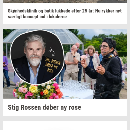
Skøn­heds­kli­nik
og butik
luk­ke­de
efter 25 år: Nu
ryk­ker
nyt
sær­ligt
kon­cept
ind i
lo­ka­ler­ne
Stig
Ros­sen
døber ny rose