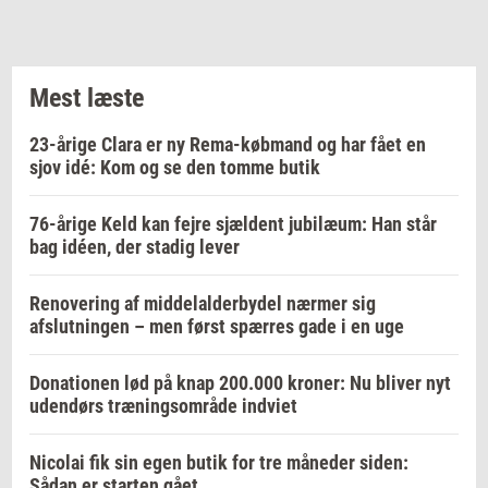
Mest læste
23-årige Clara er ny Rema-købmand og har fået en
sjov idé: Kom og se den tomme butik
76-årige Keld kan fejre sjældent jubilæum: Han står
bag idéen, der stadig lever
Renovering af middelalderbydel nærmer sig
afslutningen – men først spærres gade i en uge
Donationen lød på knap 200.000 kroner: Nu bliver nyt
udendørs træningsområde indviet
Nicolai fik sin egen butik for tre måneder siden:
Sådan er starten gået