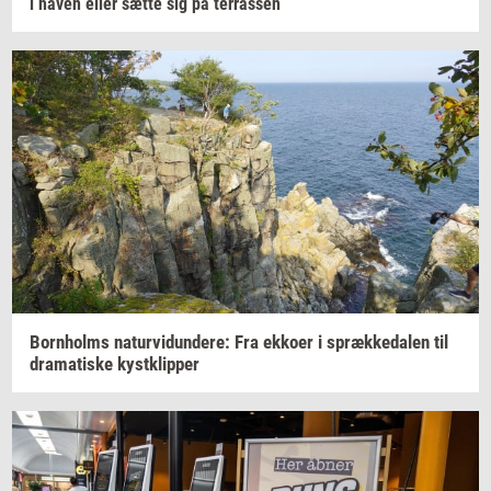
i haven eller sætte sig på
ter­ras­sen
Born­holms
na­tur­vi­dun­de­re:
Fra
ek­ko­er
i
spræk­ke­da­len
til
dra­ma­ti­ske
kyst­klip­per