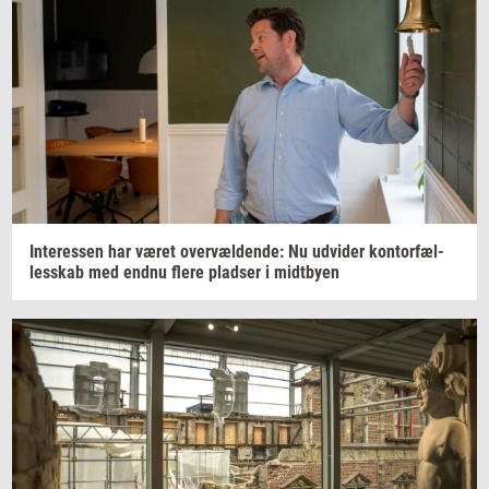
In­ter­es­sen
har været
over­væl­den­de:
Nu
ud­vi­der
kon­tor­fæl­
les­skab
med endnu flere
plad­ser
i
midt­by­en