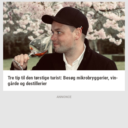
Tre tip til den
tørsti­ge
turist:
Besøg
mi­kro­bryg­ge­ri­er,
vin­
går­de
og
destil­le­ri­er
ANNONCE