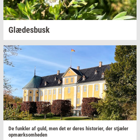
Glæ­des­busk
De
funk­ler
af guld, men det er deres
hi­sto­ri­er,
der
stjæ­ler
op­mærk­som­he­den