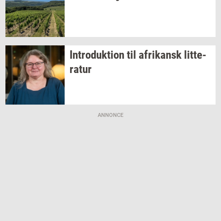
In­tro­duk­tion
til
afri­kansk
lit­te­
ra­tur
ANNONCE