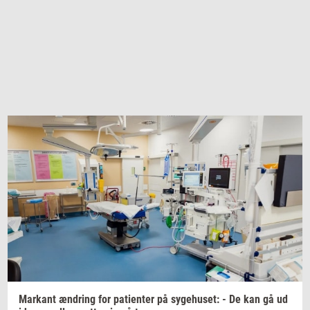
Mar­kant
æn­dring
for
pa­tien­ter
på
sy­ge­hu­set:
- De kan gå ud