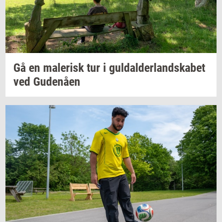
Gå en
ma­le­risk
tur i
gul­dal­der­land­ska­bet
ved
Gu­denå­en