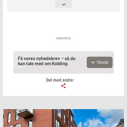
Derefter holdes der Karmafester cirka en
gang om måneden. Præcise datoer og sted
kan fås via Facebooksiden, der hedder
Karmaklubben Sydjylland.
ANNONCE
Få vores nyhedsbrev – så du
Tilmeld
kan tale med om Kolding
Del med andre:
Email
Navn