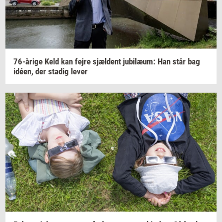
76-​årige
Keld kan fejre
sjæl­dent
ju­bilæum:
Han står bag
idéen,
der
sta­dig
lever