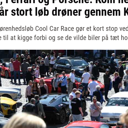
når stort løb drøner gennem 
ørenhedsløb Cool Car Race gør et kort stop ved
til at kigge forbi og se de vilde biler på tæt ho