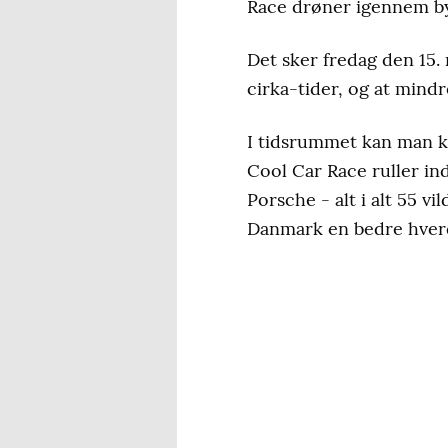
Race drøner igennem b
Det sker fredag den 15. 
cirka-tider, og at mind
I tidsrummet kan man ki
Cool Car Race ruller in
Porsche - alt i alt 55 vi
Danmark en bedre hverd