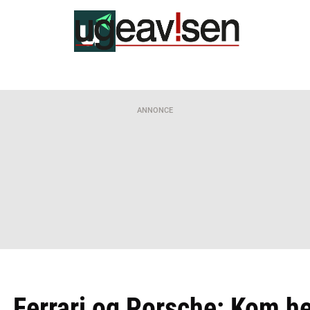
ANNONCE
 Ferrari og Porsche: Kom he