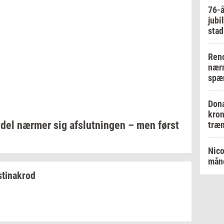
76-å
jubi
stad
Reno
nærm
spær
Dona
kron
­del
nær­mer
sig
af­slut­nin­gen
– men først
træn
Nico
måne
stina­krod