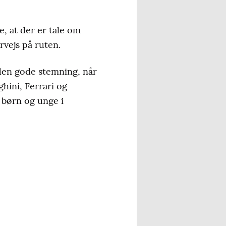
e, at der er tale om
rvejs på ruten.
 den gode stemning, når
hini, Ferrari og
e børn og unge i