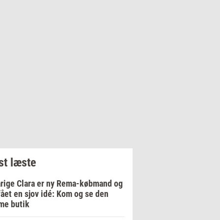
t læste
rige Clara er ny Rema-købmand og
fået en sjov idé: Kom og se den
me butik