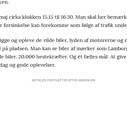
yen.
maj cirka klokken 15.15 til 16.30. Man skal her bemærk
re forsinkelse kan forekomme som følge af trafik unde
gge og opleve de vilde biler, lyden af motorerne og
d på pladsen. Man kan se biler af mærker som Lamborg
lde biler. 20.000 hestekræfter. Og ét fælles mål: At giv
ag og gode oplevelser.
ARTIKLEN FORTSÆTTER EFTER ANNONCEN