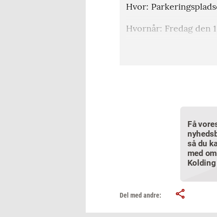
Hvor: Parkeringsplads
Hvornår: Fredag den 15
Hvem: Åbent for alle – 
Formål: At samle penge
Få vore
nyhedsb
så du ka
med om
Kolding
Del med andre: