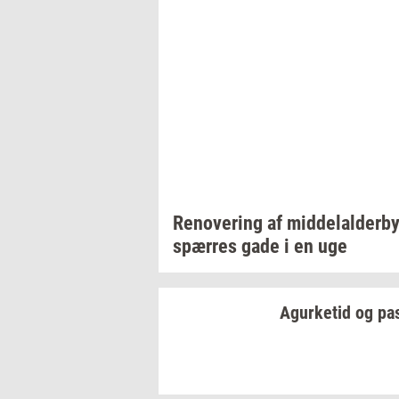
Renove­ring
af
mid­delal­der­by
spær­res
gade i en uge
Agur­ke­tid
og
pa­