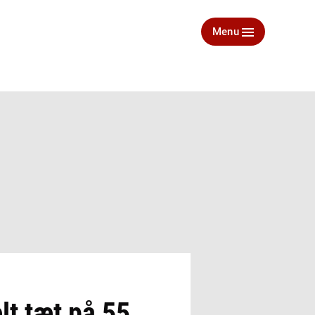
Menu
lt tæt på 55