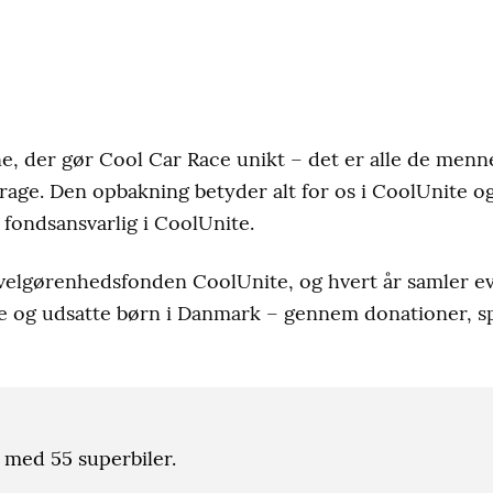
rne, der gør Cool Car Race unikt – det er alle de men
idrage. Den opbakning betyder alt for os i CoolUnite og
 fondsansvarlig i CoolUnite.
velgørenhedsfonden CoolUnite, og hvert år samler eve
ge og udsatte børn i Danmark – gennem donationer, s
 med 55 superbiler.