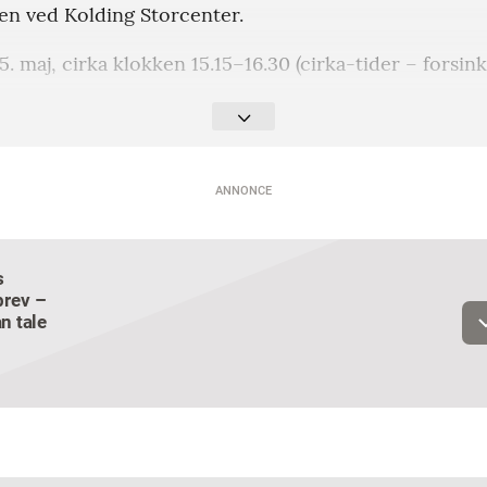
en ved Kolding Storcenter.
. maj, cirka klokken 15.15–16.30 (cirka-tider – forsi
bare kig forbi.
 ind til børn og unge i svære livssituationer via Cool
ANNONCE
s
Email
rev –
n tale
Navn
Jeg vil gerne modtage et nyhedsoverblik, samt relevante tilbud og
brugerfordele på mail. Det er altid muligt at afmelde.
Privatlivspoliti