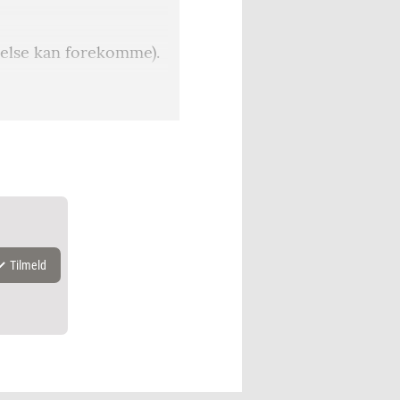
nkelse kan forekomme).
Unite
Tilmeld
k.