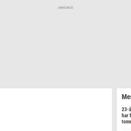
ANNONCE
Mes
23-å
har 
tom