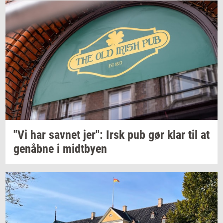
"Vi har
sav­net
jer": Irsk pub gør klar til at
genåb­ne
i
midt­by­en