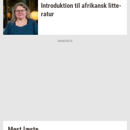
In­tro­duk­tion
til
afri­kansk
lit­te­
ra­tur
ANNONCE
Mest læste