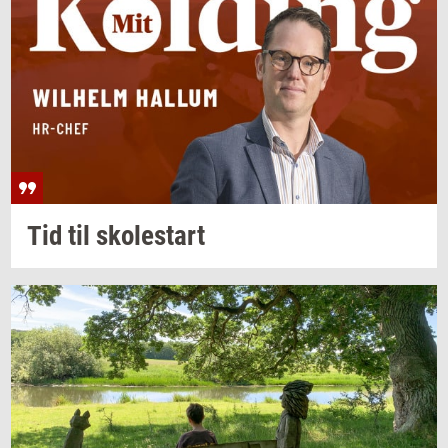
Tid til
sko­lestart