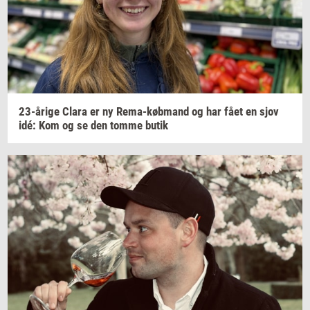
23-​årige
Clara er ny
Rema-​købmand
og har fået en sjov
idé: Kom og se den tomme butik