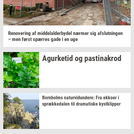
Renove­ring
af
mid­delal­der­by­del
nær­mer
sig
af­slut­nin­gen
– men først
spær­res
gade i en uge
Agur­ke­tid
og
pa­stina­krod
Born­holms
na­tur­vi­dun­de­re:
Fra
ek­ko­er
i
spræk­ke­da­len
til
dra­ma­ti­ske
kyst­klip­per