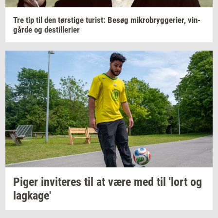
Tre tip til den
tørsti­ge
turist:
Besøg
mi­kro­bryg­ge­ri­er,
vin­
går­de
og
destil­le­ri­er
Piger
in­vi­te­res
til at være med til 'lort og
lag­ka­ge'