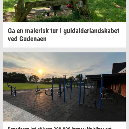
Gå en
ma­le­risk
tur i
gul­dal­der­land­ska­bet
ved
Gu­denå­en
Do­na­tio­nen
lød på knap
200.000
kro­ner:
Nu
bli­ver
nyt