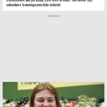
uden­dørs
træ­nings­om­rå­de
ind­vi­et
ANNONCE