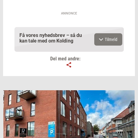
ANNONCE
Få vores nyhedsbrev – så du
Tilmeld
kan tale med om Kolding
Del med andre:
Email
Navn
Jeg vil gerne modtage et nyhedsoverblik, samt
relevante tilbud og brugerfordele på mail. Det er altid
muligt at afmelde.
Privatlivspolitik.