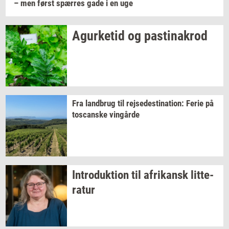
– men først
spær­res
gade i en uge
Agur­ke­tid
og
pa­stina­krod
Fra
land­brug
til
rej­se­desti­na­tion:
Ferie på
toscan­ske
vin­går­de
In­tro­duk­tion
til
afri­kansk
lit­te­
ra­tur