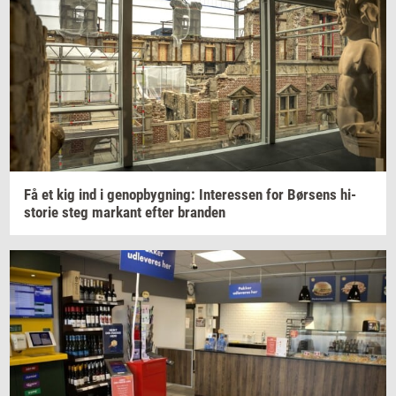
Få et kig ind i
genop­byg­ning:
In­ter­es­sen
for
Bør­sens
hi­
sto­rie
steg
mar­kant
efter
bran­den