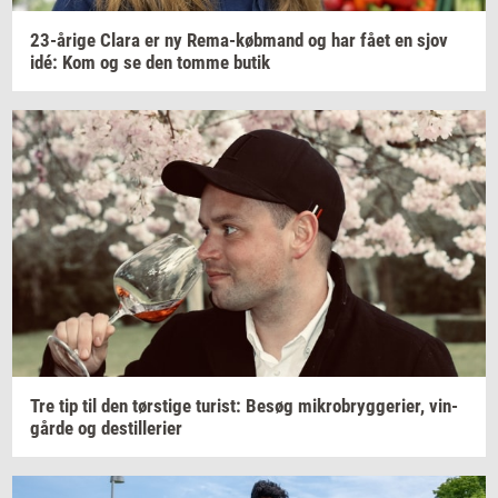
23-​årige
Clara er ny
Rema-​købmand
og har fået en sjov
idé: Kom og se den tomme butik
Tre tip til den
tørsti­ge
turist:
Besøg
mi­kro­bryg­ge­ri­er,
vin­
går­de
og
destil­le­ri­er