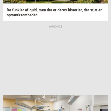
De
funk­ler
af guld, men det er deres
hi­sto­ri­er,
der
stjæ­ler
op­mærk­som­he­den
ANNONCE