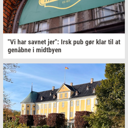
"Vi har
sav­net
jer": Irsk pub gør klar til at
genåb­ne
i
midt­by­en