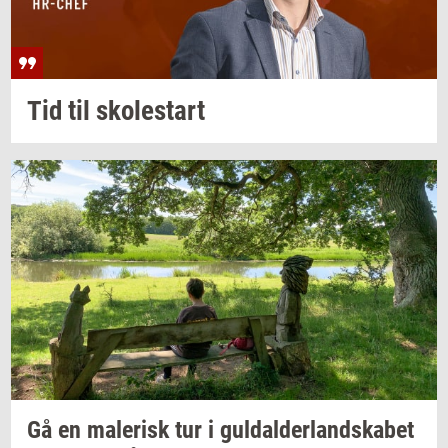
Tid til
sko­lestart
Gå en
ma­le­risk
tur i
gul­dal­der­land­ska­bet