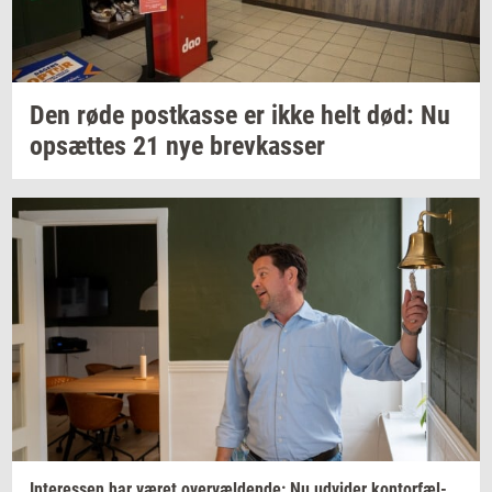
Den røde
po­st­kas­se
er ikke helt død: Nu
op­sæt­tes
21 nye
brev­kas­ser
In­ter­es­sen
har været
over­væl­den­de:
Nu
ud­vi­der
kon­tor­fæl­