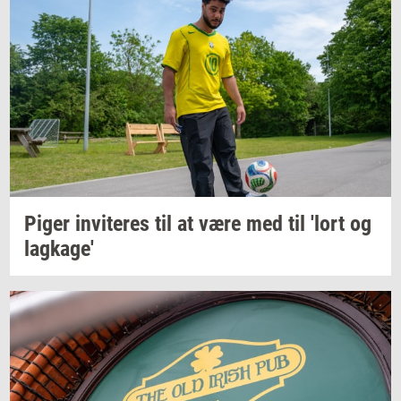
Piger
in­vi­te­res
til at være med til 'lort og
lag­ka­ge'