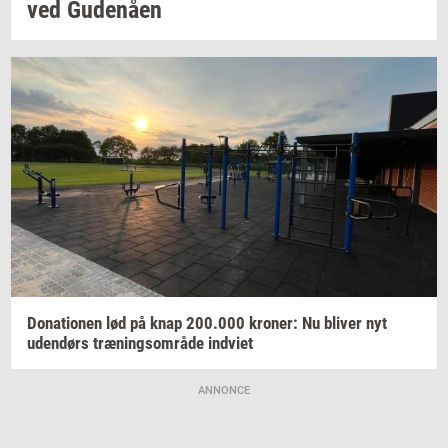
ved
Gu­denå­en
Do­na­tio­nen
lød på knap
200.000
kro­ner:
Nu
bli­ver
nyt
uden­dørs
træ­nings­om­rå­de
ind­vi­et
ANNONCE