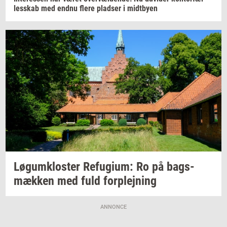
les­skab
med endnu flere
plad­ser
i
midt­by­en
Løgum­klo­ster
Re­fu­gi­um:
Ro på
bags­
mæk­ken
med fuld
for­plej­ning
ANNONCE