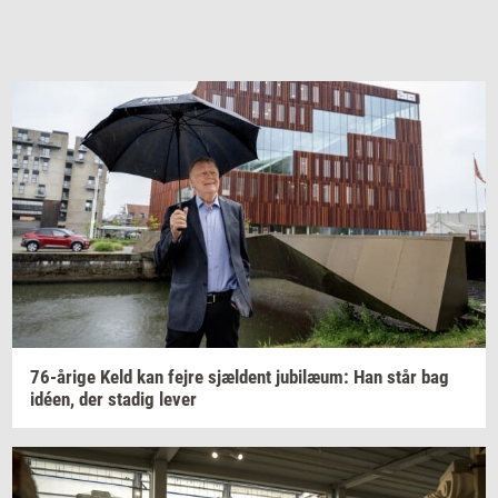
76-​årige
Keld kan fejre
sjæl­dent
ju­bilæum:
Han står bag
idéen,
der
sta­dig
lever