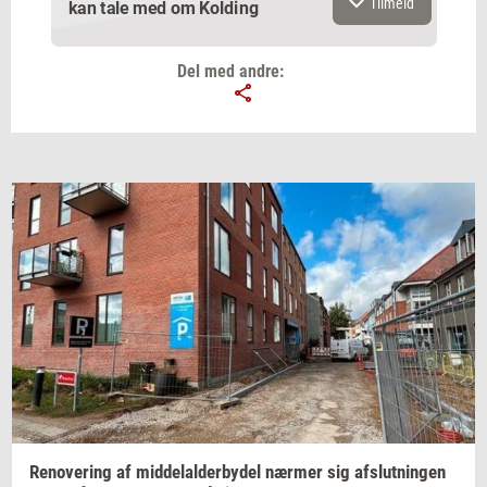
Tilmeld
kan tale med om Kolding
Del med andre:
Email
Navn
Jeg vil gerne modtage et nyhedsoverblik, samt
relevante tilbud og brugerfordele på mail. Det er altid
muligt at afmelde.
Privatlivspolitik.
Renove­ring
af
mid­delal­der­by­del
nær­mer
sig
af­slut­nin­gen