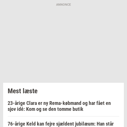
ANNONCE
Mest læste
23-årige Clara er ny Rema-købmand og har fået en
sjov idé: Kom og se den tomme butik
76-årige Keld kan fejre sjældent jubilæum: Han står