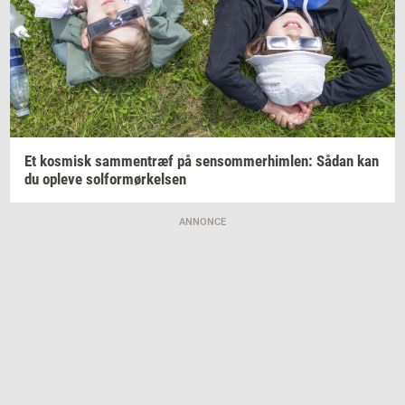
Et
kos­misk
sam­men­træf
på
sen­som­mer­him­len:
Sådan kan
du
op­le­ve
sol­for­mør­kel­sen
ANNONCE