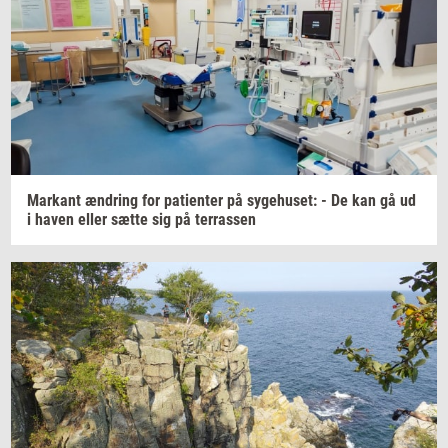
Mar­kant
æn­dring
for
pa­tien­ter
på
sy­ge­hu­set:
- De kan gå ud
i haven eller sætte sig på
ter­ras­sen