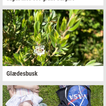
Glæ­des­busk