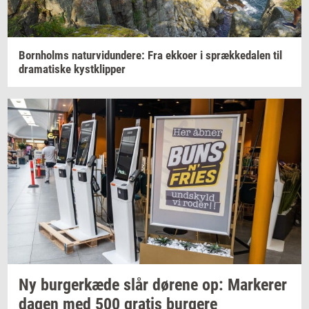
Born­holms
na­tur­vi­dun­de­re:
Fra
ek­ko­er
i
spræk­ke­da­len
til
dra­ma­ti­ske
kyst­klip­per
Ny
bur­ger­kæ­de
slår
dø­re­ne
op:
Mar­ke­rer
dagen med 500
gra­tis
bur­ge­re