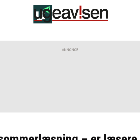
ANNONCE
 sommerlæsning – er læsere