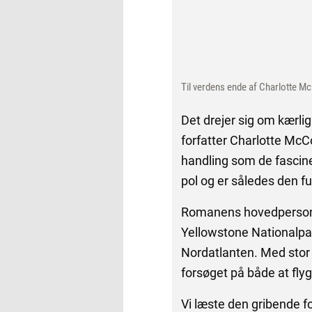
Til verdens ende af Charlotte M
Det drejer sig om kærli
forfatter Charlotte McCo
handling som de fascine
pol og er således den fu
Romanens hovedperson F
Yellowstone Nationalpark
Nordatlanten. Med stor 
forsøget på både at flygt
Vi læste den gribende fo