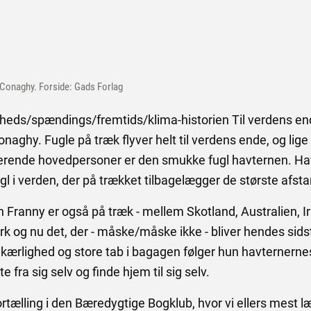
cConaghy. Forside: Gads Forlag
gheds/spændings/fremtids/klima-historien Til verdens en
naghy. Fugle på træk flyver helt til verdens ende, og lige
rende hovedpersoner er den smukke fugl havternen. Havte
gl i verden, der på trækket tilbagelægger de største afst
ranny er også på træk - mellem Skotland, Australien, Ir
 og nu det, der - måske/måske ikke - bliver hendes sidste
kærlighed og store tab i bagagen følger hun havternernes 
e fra sig selv og finde hjem til sig selv.
rtælling i den Bæredygtige Bogklub, hvor vi ellers mest læ