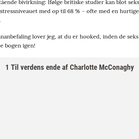
tående bivirkning: Ifølge britiske studier kan blot se
tressniveauet med op til 68 % – ofte med en hurtige
.
nbefaling lover jeg, at du er hooked, inden de seks 
pe bogen igen!
1 Til verdens ende af Charlotte McConaghy