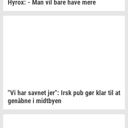
Hyrox:
- Man vil bare have mere
"Vi har
sav­net
jer": Irsk pub gør klar til at
genåb­ne
i
midt­by­en