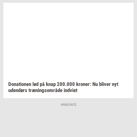
Do­na­tio­nen
lød på knap
200.000
kro­ner:
Nu
bli­ver
nyt
uden­dørs
træ­nings­om­rå­de
ind­vi­et
ANNONCE