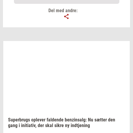
Del med andre:
Email
Navn
Jeg vil gerne modtage et nyhedsoverblik, samt
relevante tilbud og brugerfordele på mail. Det er altid
muligt at afmelde.
Privatlivspolitik.
Su­per­brugs
op­le­ver
fal­den­de
ben­zin­salg:
Nu
sæt­ter
den
gang i
ini­ti­a­tiv,
der skal sikre ny
ind­tje­ning