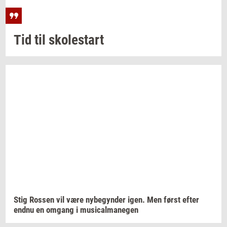
Tid til
sko­lestart
Stig
Ros­sen
vil være
ny­be­gyn­der
igen. Men først efter
endnu en
om­gang
i
mu­si­cal­ma­ne­gen