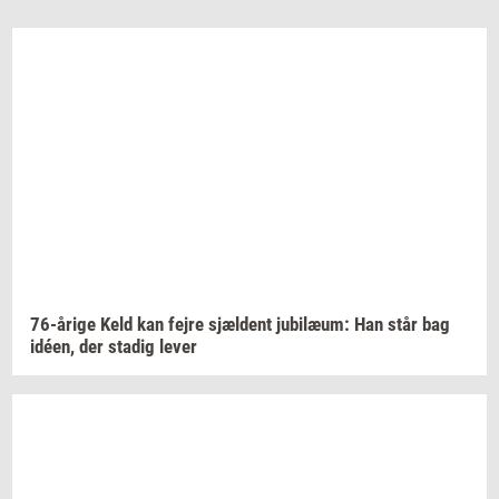
76-​årige
Keld kan fejre
sjæl­dent
ju­bilæum:
Han står bag
idéen,
der
sta­dig
lever