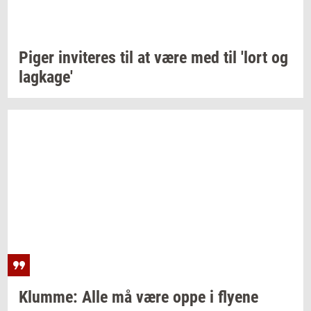
Piger
in­vi­te­res
til at være med til 'lort og
lag­ka­ge'
Klum­me:
Alle må være oppe i
fly­e­ne