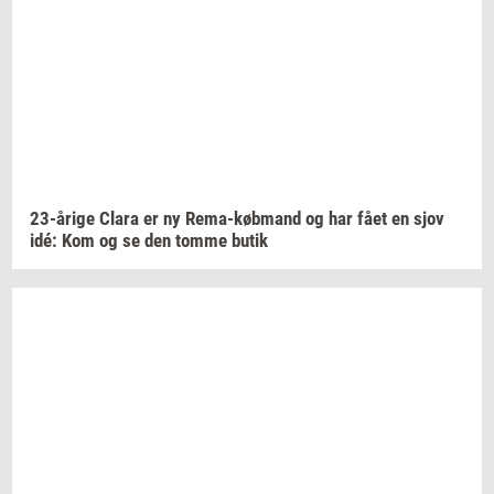
23-​årige
Clara er ny
Rema-​købmand
og har fået en sjov
idé: Kom og se den tomme butik