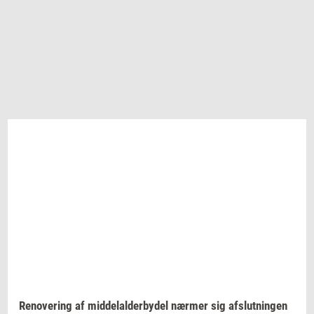
Renove­ring
af
mid­delal­der­by­del
nær­mer
sig
af­slut­nin­gen