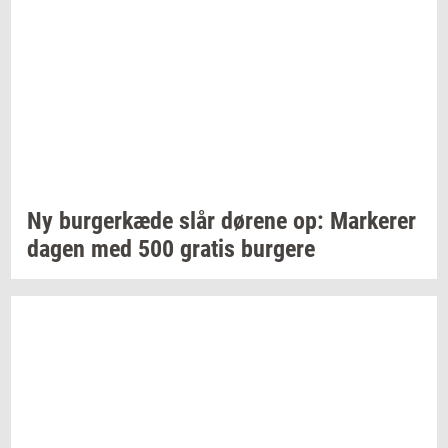
Ny
bur­ger­kæ­de
slår
dø­re­ne
op:
Mar­ke­rer
dagen med 500
gra­tis
bur­ge­re