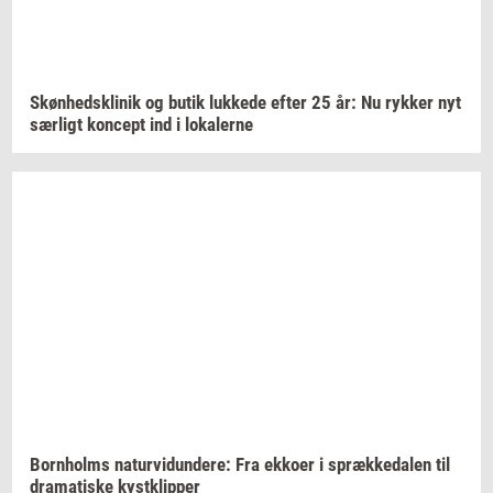
Skøn­heds­kli­nik
og butik
luk­ke­de
efter 25 år: Nu
ryk­ker
nyt
sær­ligt
kon­cept
ind i
lo­ka­ler­ne
Born­holms
na­tur­vi­dun­de­re:
Fra
ek­ko­er
i
spræk­ke­da­len
til
dra­ma­ti­ske
kyst­klip­per