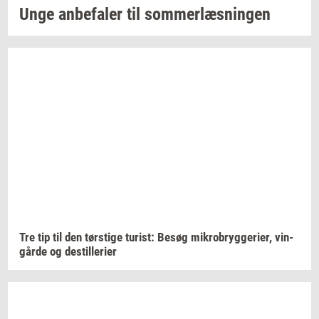
Unge
an­be­fa­ler
til
som­mer­læs­nin­gen
Tre tip til den
tørsti­ge
turist:
Besøg
mi­kro­bryg­ge­ri­er,
vin­
går­de
og
destil­le­ri­er