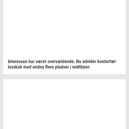
In­ter­es­sen
har været
over­væl­den­de:
Nu
ud­vi­der
kon­tor­fæl­
les­skab
med endnu flere
plad­ser
i
midt­by­en