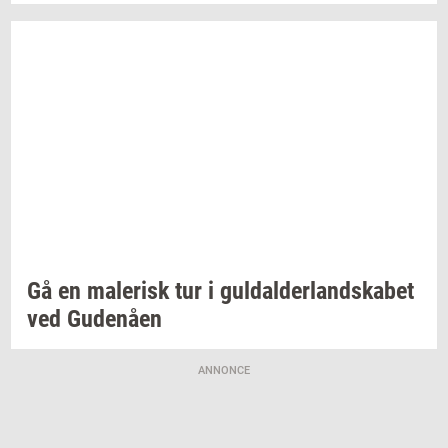
Gå en
ma­le­risk
tur i
gul­dal­der­land­ska­bet
ved
Gu­denå­en
ANNONCE