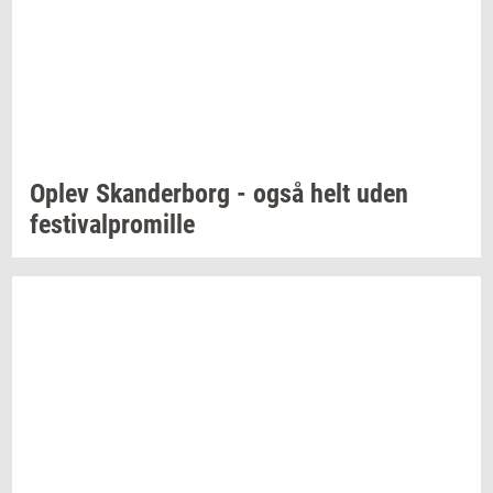
Oplev
Skan­der­borg
- også helt uden
festi­val­pro­mil­le