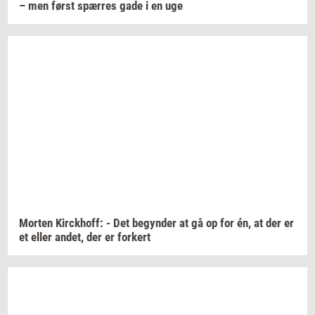
– men først
spær­res
gade i en uge
Mor­ten
Kirck­hoff:
- Det
be­gyn­der
at gå op for én, at der er
et eller
andet,
der er
for­kert