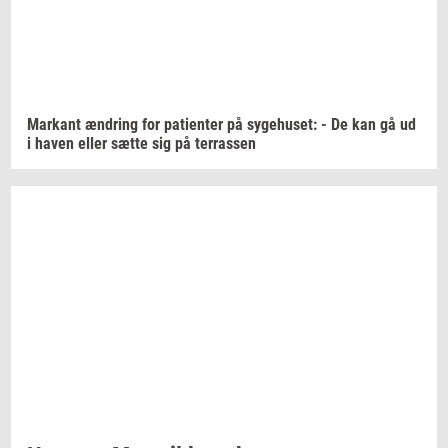
Mar­kant
æn­dring
for
pa­tien­ter
på
sy­ge­hu­set:
- De kan gå ud
i haven eller sætte sig på
ter­ras­sen