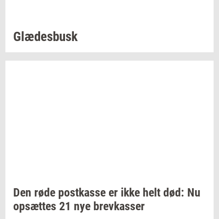
Glæ­des­busk
Den røde
po­st­kas­se
er ikke helt død: Nu
op­sæt­tes
21 nye
brev­kas­ser