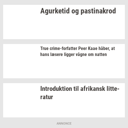
Agur­ke­tid
og
pa­stina­krod
True
crime-​forfatter
Peer Kaae
håber,
at
hans
læ­se­re
lig­ger
vågne om
nat­ten
In­tro­duk­tion
til
afri­kansk
lit­te­
ra­tur
ANNONCE