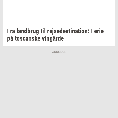
Fra
land­brug
til
rej­se­desti­na­tion:
Ferie
på
toscan­ske
vin­går­de
ANNONCE