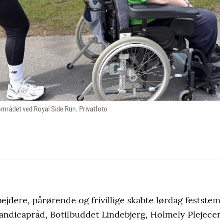
området ved Royal Side Run. Privatfoto
jdere, pårørende og frivillige skabte lørdag festste
andicapråd, Botilbuddet Lindebjerg, Holmely Plejece