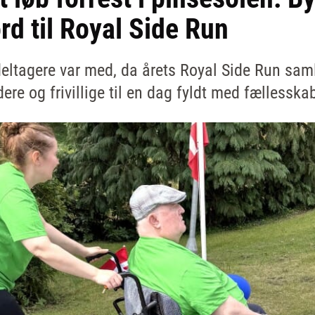
rd til Royal Side Run
 deltagere var med, da årets Royal Side Run sam
re og frivillige til en dag fyldt med fællesska