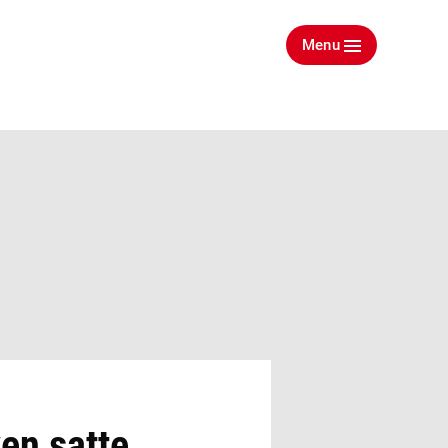
Menu
yen satte