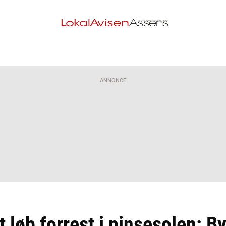
ANNONCE
 løb forrest i pinsesolen: B