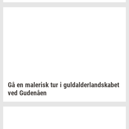
Gå en
ma­le­risk
tur i
gul­dal­der­land­ska­bet
ved
Gu­denå­en