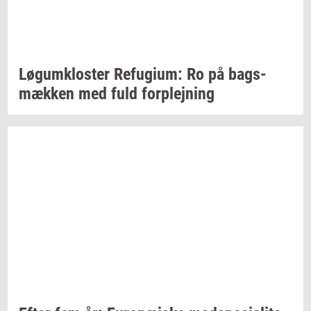
Løgum­klo­ster
Re­fu­gi­um:
Ro på
bags­
mæk­ken
med fuld
for­plej­ning