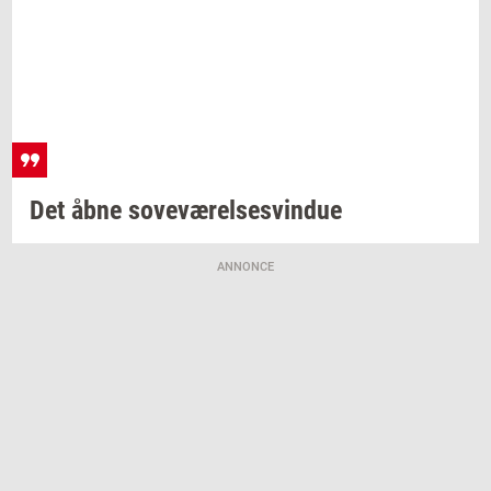
Det åbne
sove­væ­rel­ses­vin­due
ANNONCE