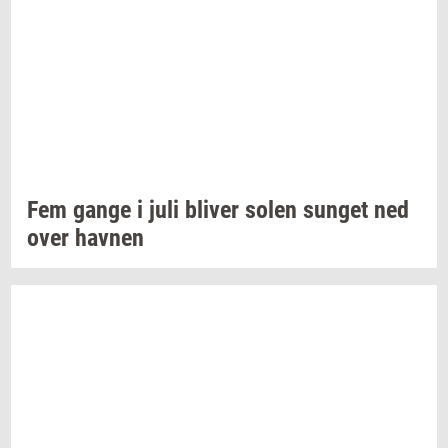
Fem gange i juli
bli­ver
solen
sun­get
ned
over
hav­nen