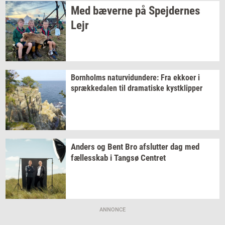
Med
bæ­ver­ne
på
Spej­der­nes
Lejr
Born­holms
na­tur­vi­dun­de­re:
Fra
ek­ko­er
i
spræk­ke­da­len
til
dra­ma­ti­ske
kyst­klip­per
An­ders
og Bent Bro
af­slut­ter
dag med
fæl­les­skab
i
Tangsø
Cen­tret
ANNONCE