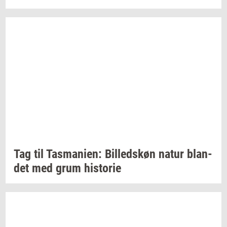
Tag til
Tas­ma­ni­en:
Bil­leds­køn
natur
blan­
det
med grum
hi­sto­rie