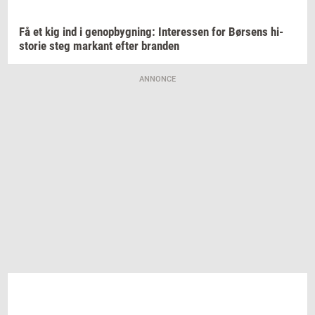
Få et kig ind i
genop­byg­ning:
In­ter­es­sen
for
Bør­sens
hi­
sto­rie
steg
mar­kant
efter
bran­den
ANNONCE