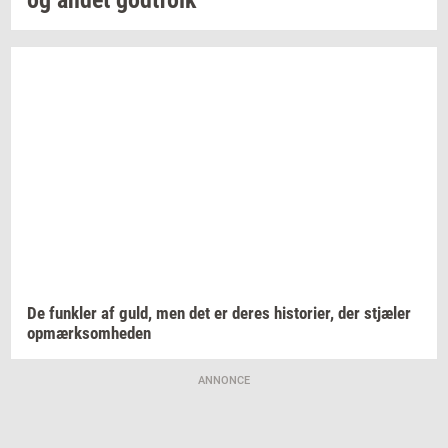
De
funk­ler
af guld, men det er deres
hi­sto­ri­er,
der
stjæ­ler
op­mærk­som­he­den
ANNONCE