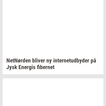
Net­Nør­den
bli­ver
ny
in­ter­ne­tud­by­der
på
Jysk
Ener­gis
fi­ber­net