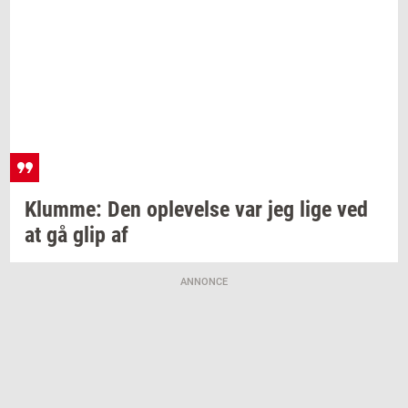
Klum­me:
Den
op­le­vel­se
var jeg lige ved
at gå glip af
ANNONCE