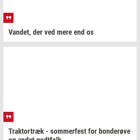
Van­det,
der ved mere end os
Trak­tor­træk
-
som­mer­fest
for
bon­de­rø­ve
og andet
godt­folk