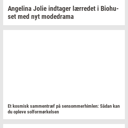
An­ge­li­na
Jolie
ind­ta­ger
lær­re­det
i
Bio­hu­
set
med nyt
mo­de­d­ra­ma
Et
kos­misk
sam­men­træf
på
sen­som­mer­him­len:
Sådan kan
du
op­le­ve
sol­for­mør­kel­sen