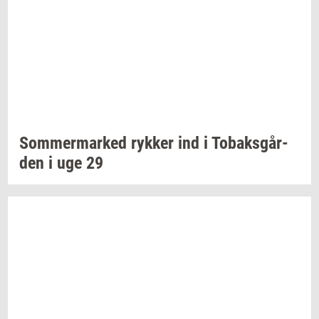
Som­mer­mar­ked
ryk­ker
ind i
To­baks­går­
den
i uge 29