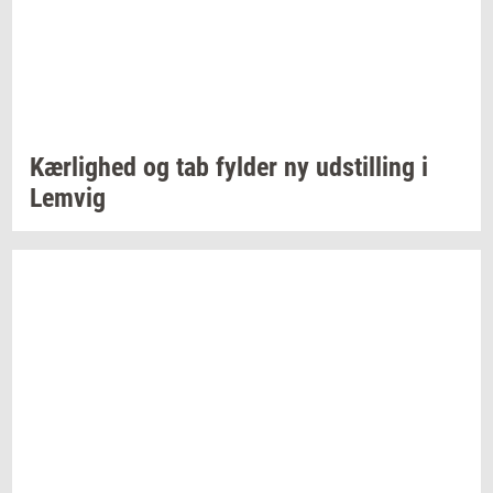
Kær­lig­hed
og tab
fyl­der
ny
ud­stil­ling
i
Lemvig