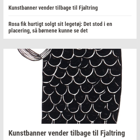
Kunstbanner vender tilbage til Fjaltring
Rosa fik hurtigt solgt sit legetøj: Det stod i en
placering, så børnene kunne se det
Kunst­ban­ner
ven­der
til­ba­ge
til
Fjal­tring