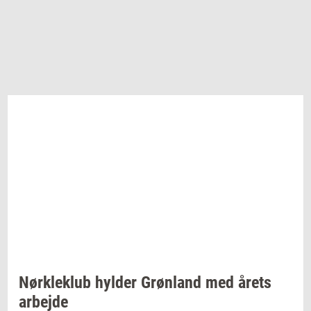
Nørk­le­klub
hyl­der
Grøn­land
med årets
ar­bej­de