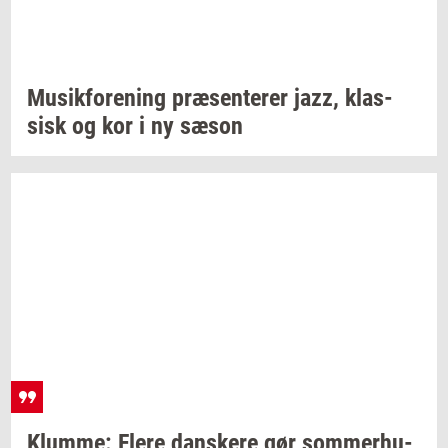
Mu­sik­for­e­ning
præ­sen­te­rer
jazz,
klas­
sisk
og kor i ny sæson
Klum­me: Flere
dan­ske­re
gør
som­mer­hu­