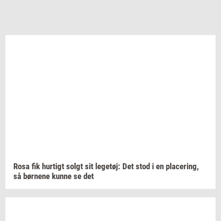
Rosa fik
hur­tigt
solgt sit
le­ge­tøj:
Det stod i en
pla­ce­ring,
så
bør­ne­ne
kunne se det