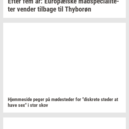
Efter fem år:
Eu­ro­pæ­i­ske
mad­spe­ci­a­li­te­
ter
ven­der
til­ba­ge
til
Thy­bor­øn
Hjem­mesi­de
peger på
mø­de­ste­der
for
"diskre­te
ste­der
at
have sex" i stor skov