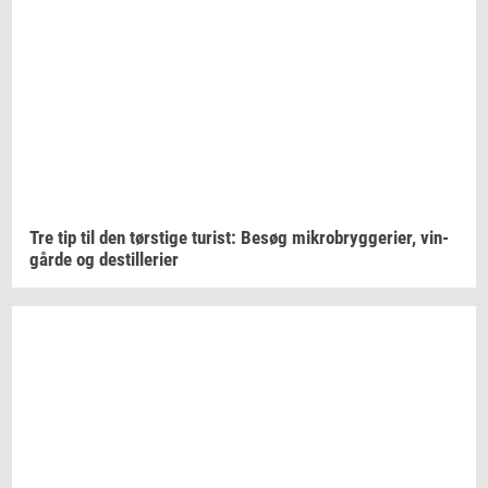
Tre tip til den
tørsti­ge
turist:
Besøg
mi­kro­bryg­ge­ri­er,
vin­
går­de
og
destil­le­ri­er