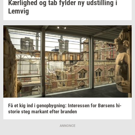
Kær­lig­hed
og tab
fyl­der
ny
ud­stil­ling
i
Lemvig
Få et kig ind i
genop­byg­ning:
In­ter­es­sen
for
Bør­sens
hi­
sto­rie
steg
mar­kant
efter
bran­den
ANNONCE