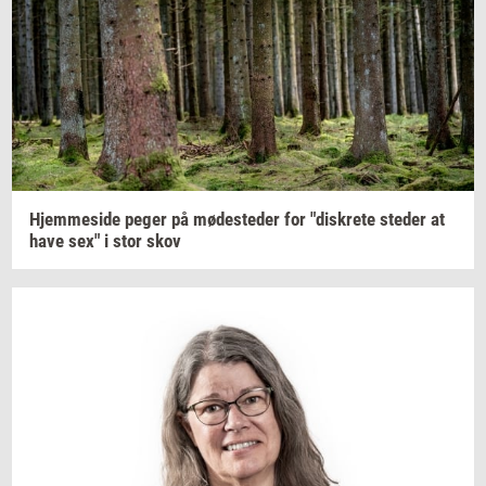
Hjem­mesi­de
peger på
mø­de­ste­der
for
"diskre­te
ste­der
at
have sex" i stor skov