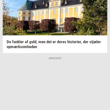
De
funk­ler
af guld, men det er deres
hi­sto­ri­er,
der
stjæ­ler
op­mærk­som­he­den
ANNONCE