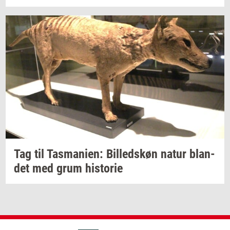
Tag til
Tas­ma­ni­en:
Bil­leds­køn
natur
blan­
det
med grum
hi­sto­rie