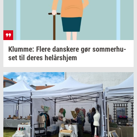
Klum­me: Flere
dan­ske­re
gør
som­mer­hu­
set
til deres
helårs­hjem