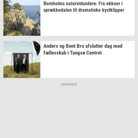
Born­holms
na­tur­vi­dun­de­re:
Fra
ek­ko­er
i
spræk­ke­da­len
til
dra­ma­ti­ske
kyst­klip­per
An­ders
og Bent Bro
af­slut­ter
dag med
fæl­les­skab
i
Tangsø
Cen­tret
ANNONCE