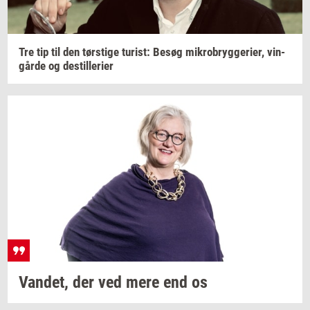
Tre tip til den
tørsti­ge
turist:
Besøg
mi­kro­bryg­ge­ri­er,
vin­
går­de
og
destil­le­ri­er
Van­det,
der ved mere end os