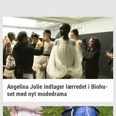
An­ge­li­na
Jolie
ind­ta­ger
lær­re­det
i
Bio­hu­
set
med nyt
mo­de­d­ra­ma