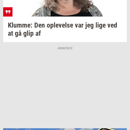
Klum­me:
Den
op­le­vel­se
var jeg lige ved
at gå glip af
ANNONCE