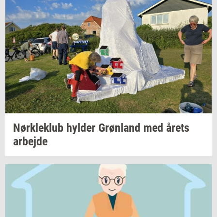
Nørk­le­klub
hyl­der
Grøn­land
med årets
ar­bej­de