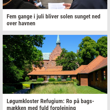
Fem gange i juli
bli­ver
solen
sun­get
ned
over
hav­nen
Løgum­klo­ster
Re­fu­gi­um:
Ro på
bags­
mæk­ken
med fuld
for­plej­ning