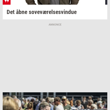
Det åbne
sove­væ­rel­ses­vin­due
ANNONCE