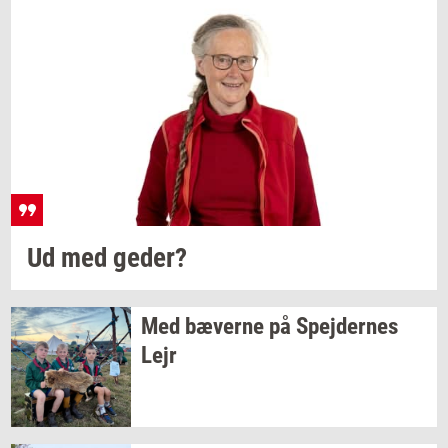
Ud med
geder?
Med
bæ­ver­ne
på
Spej­der­nes
Lejr