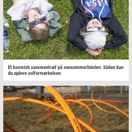
Et
kos­misk
sam­men­træf
på
sen­som­mer­him­len:
Sådan kan
du
op­le­ve
sol­for­mør­kel­sen