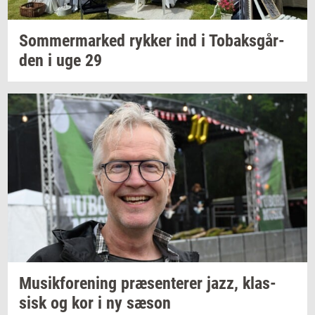
Som­mer­mar­ked
ryk­ker
ind i
To­baks­går­
den
i uge 29
Mu­sik­for­e­ning
præ­sen­te­rer
jazz,
klas­
sisk
og kor i ny sæson