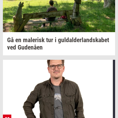
Gå en
ma­le­risk
tur i
gul­dal­der­land­ska­bet
ved
Gu­denå­en