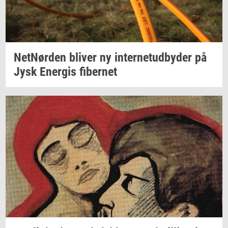
Net­Nør­den
bli­ver
ny
in­ter­ne­tud­by­der
på
Jysk
Ener­gis
fi­ber­net