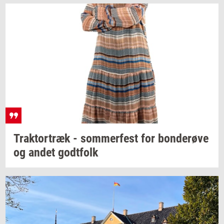
Trak­tor­træk
-
som­mer­fest
for
bon­de­rø­ve
og andet
godt­folk