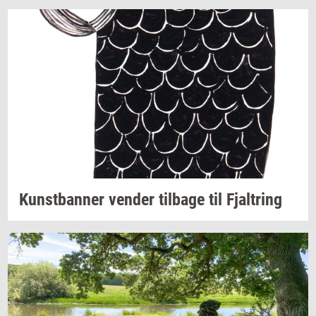
Kunst­ban­ner
ven­der
til­ba­ge
til
Fjal­tring