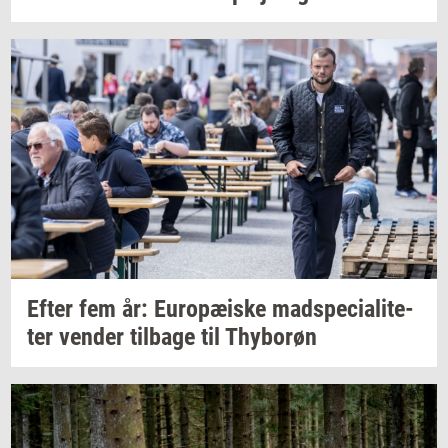
Efter fem år:
Eu­ro­pæ­i­ske
mad­spe­ci­a­li­te­
ter
ven­der
til­ba­ge
til
Thy­bor­øn