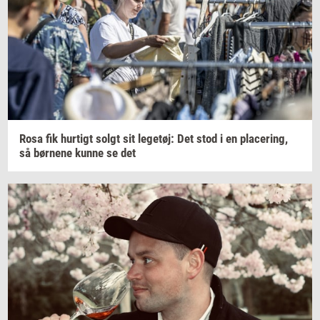
Rosa fik
hur­tigt
solgt sit
le­ge­tøj:
Det stod i en
pla­ce­ring,
så
bør­ne­ne
kunne se det