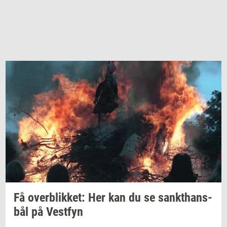
Få
over­blik­ket:
Her kan du se
sank­t­hans­
bål
på
Ve­st­fyn