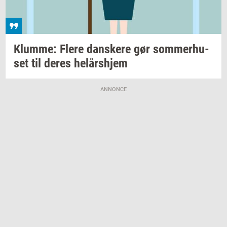
Klum­me: Flere
dan­ske­re
gør
som­mer­hu­
set
til deres
helårs­hjem
ANNONCE