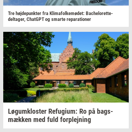
Tre
høj­de­punk­ter
fra
Kli­ma­fol­ke­mø­det:
Bachelorette-​
deltager,
Chat­G­PT
og
smar­te
re­pa­ra­tio­ner
Løgum­klo­ster
Re­fu­gi­um:
Ro på
bags­
mæk­ken
med fuld
for­plej­ning