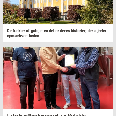
De
funk­ler
af guld, men det er deres
hi­sto­ri­er,
der
stjæ­ler
op­mærk­som­he­den