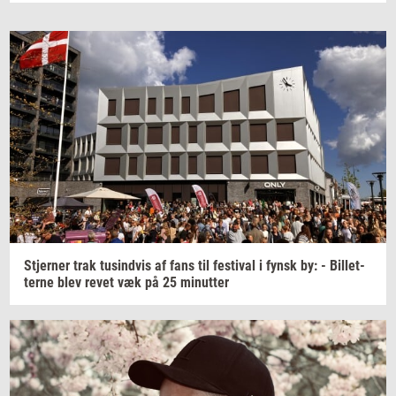
Stjer­ner
trak
tu­sind­vis
af fans til
festi­val
i fynsk by: -
Bil­let­
ter­ne
blev revet væk på 25
mi­nut­ter