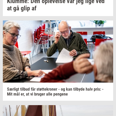
Klum­me:
Den
op­le­vel­se
var jeg lige ved
at gå glip af
Sær­ligt
til­bud
får
støt­te­kro­ner
- og kan
til­by­de
halv pris: -
Mit mål er, at vi
bru­ger
alle
pen­ge­ne