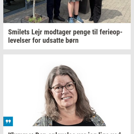
Smilets
Lejr
mod­ta­ger
penge til
fe­ri­e­op­
le­vel­ser
for
ud­sat­te
børn