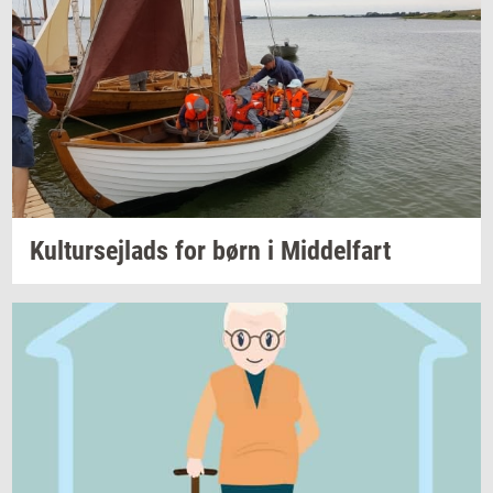
Kul­tur­sejlads
for børn i
Mid­del­fart