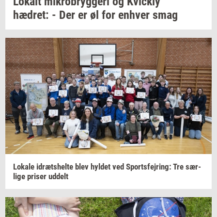
Lo­kalt
mi­kro­bryg­ge­ri
og
Kvi­ck­ly
hædret: -
Der er øl for
en­hver
smag
Lo­ka­le
idræts­hel­te
blev
hyl­det
ved
Sport­s­fejring:
Tre
sær­
li­ge
pri­ser
ud­delt