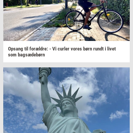
Op­sang
til
for­æl­dre:
- Vi
cur­ler
vores børn rundt i livet
som
bag­sæ­debørn