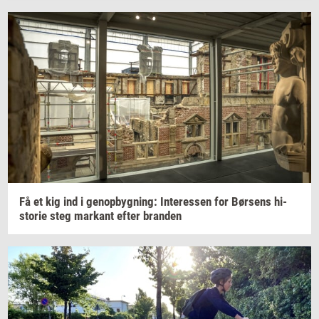
Få et kig ind i
genop­byg­ning:
In­ter­es­sen
for
Bør­sens
hi­
sto­rie
steg
mar­kant
efter
bran­den