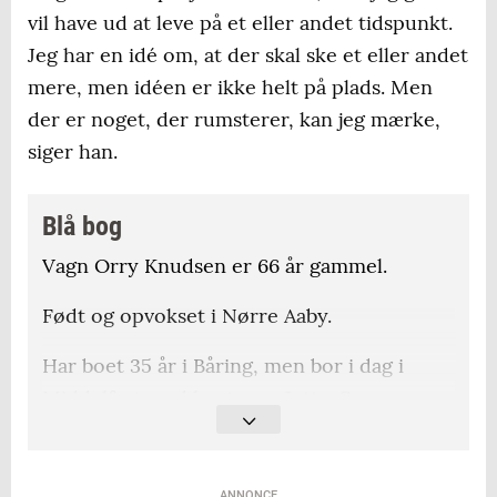
vil have ud at leve på et eller andet tidspunkt.
Jeg har en idé om, at der skal ske et eller andet
mere, men idéen er ikke helt på plads. Men
der er noget, der rumsterer, kan jeg mærke,
siger han.
Blå bog
Vagn Orry Knudsen er 66 år gammel.
Født og opvokset i Nørre Aaby.
Har boet 35 år i Båring, men bor i dag i
Middelfart med hustruen Jette. Sammen
har de to voksne børn og fire børnebørn.
Han har tidligere ejet virksomheden FKS
ANNONCE