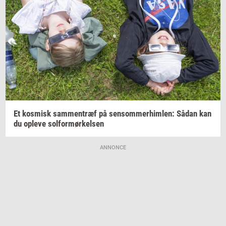
Et
kos­misk
sam­men­træf
på
sen­som­mer­him­len:
Sådan kan
du
op­le­ve
sol­for­mør­kel­sen
ANNONCE