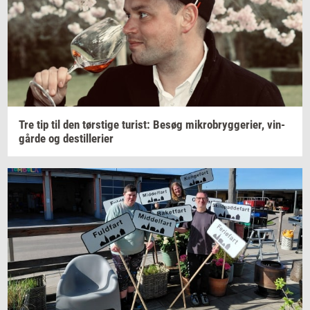
Tre tip til den
tørsti­ge
turist:
Besøg
mi­kro­bryg­ge­ri­er,
vin­
går­de
og
destil­le­ri­er