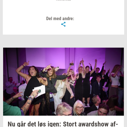
Slamson, som familien solgte i 2020. I dag
er han ansat som konsulent.
Del med andre:
Efter salget investerede han i at bygge
iværksætterhuset The Platform ved
Middelfart Station.
Er medlem af bestyrelsen i Golfklubben
Lillebælt, samt Middelfart Erhverv.
Jurymedlem ved Byens Bedste Middelfart
Kommune 2024.
Nu går det løs igen: Stort
awards­how
af­