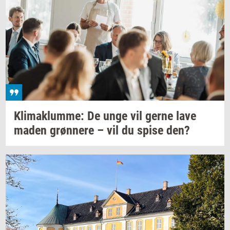
Kli­ma­klum­me: De
unge vil gerne lave
maden
grøn­ne­re
– vil du spise den?