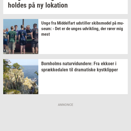
hol­des
på ny
lo­ka­tion
Unge fra
Mid­del­fart
ud­stil­ler
skibs­mo­del
på
mu­
se­um:
- Det er de unges
ud­vik­ling,
der rører mig
mest
Born­holms
na­tur­vi­dun­de­re:
Fra
ek­ko­er
i
spræk­ke­da­len
til
dra­ma­ti­ske
kyst­klip­per
ANNONCE