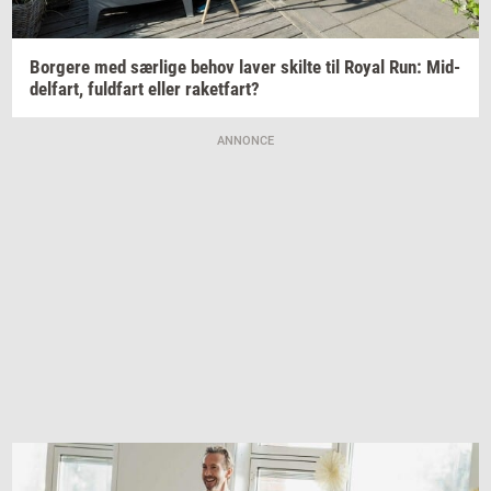
Bor­ge­re
med
sær­li­ge
behov laver
skil­te
til Royal Run:
Mid­
del­fart,
fuld­fart
eller
ra­ket­fart?
ANNONCE