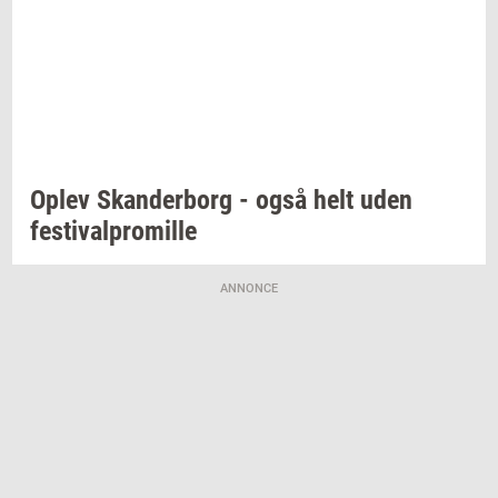
Oplev
Skan­der­borg
- også helt uden
festi­val­pro­mil­le
ANNONCE