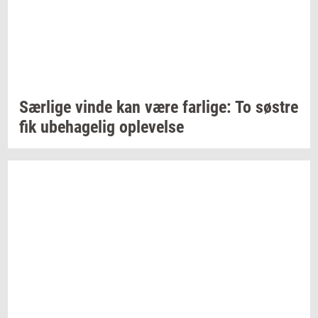
Sær­li­ge
vinde kan være
far­li­ge:
To
sø­stre
fik
ube­ha­ge­lig
op­le­vel­se