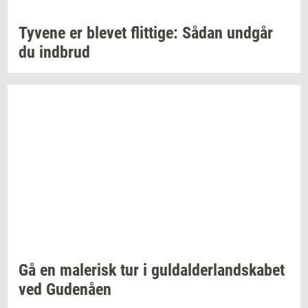
Ty­ve­ne
er
ble­vet
flit­ti­ge:
Sådan
und­går
du
ind­brud
Gå en
ma­le­risk
tur i
gul­dal­der­land­ska­bet
ved
Gu­denå­en