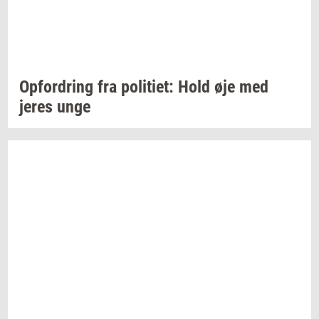
Op­for­dring
fra
po­li­ti­et:
Hold øje med
jeres unge