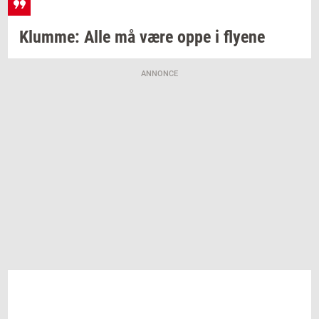
Klum­me:
Alle må være oppe i
fly­e­ne
ANNONCE