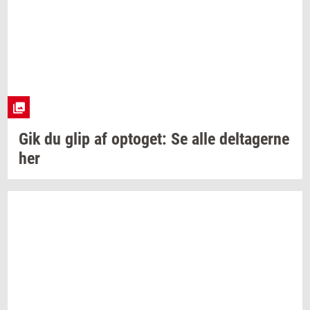
Gik du glip af
op­to­get:
Se alle
del­ta­ger­ne
her