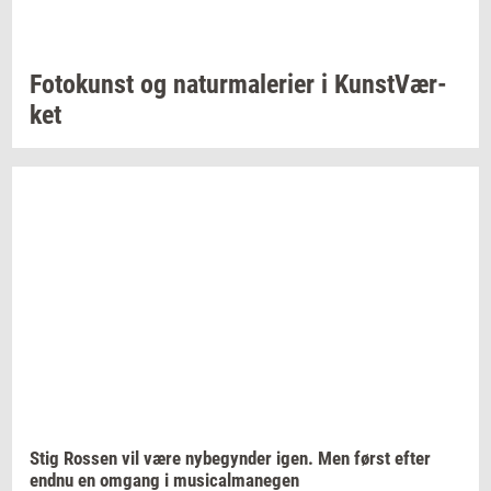
Fo­to­kunst
og
na­tur­ma­le­ri­er
i
Kunst­Vær­
ket
Stig
Ros­sen
vil være
ny­be­gyn­der
igen. Men først efter
endnu en
om­gang
i
mu­si­cal­ma­ne­gen