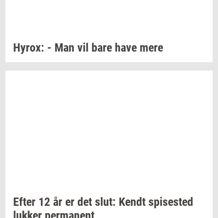
Hyrox:
- Man vil bare have mere
Efter 12 år er det slut: Kendt
spi­se­sted
luk­ker
per­ma­nent