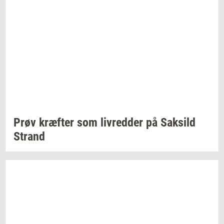
Prøv
kræf­ter
som
liv­red­der
på
Sak­sild
Strand