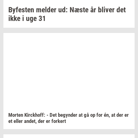
By­fe­sten
mel­der
ud: Næste år
bli­ver
det
ikke i uge 31
Mor­ten
Kirck­hoff:
- Det
be­gyn­der
at gå op for én, at der er
et eller
andet,
der er
for­kert