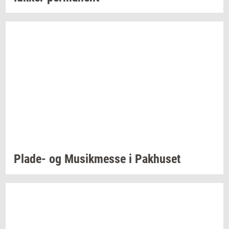
Plade-​
og
Mu­sik­mes­se
i
Pak­hu­set