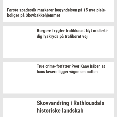
Før­ste
spa­destik
mar­ke­rer
be­gyn­del­sen
på 15 nye
ple­je­
bo­li­ger
på
Sko­v­bak­ke­hjem­met
Bor­ge­re
fryg­ter
tra­fik­ka­os:
Nyt
mid­ler­ti­
dig
lys­kryds
på
tra­fi­ke­ret
vej
True
crime-​forfatter
Peer Kaae
håber,
at
hans
læ­se­re
lig­ger
vågne om
nat­ten
Sko­vvan­dring
i
Rat­hlous­dals
hi­sto­ri­ske
land­skab