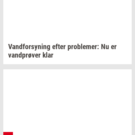
Vand­for­sy­ning
efter
pro­ble­mer:
Nu er
vand­prø­ver
klar