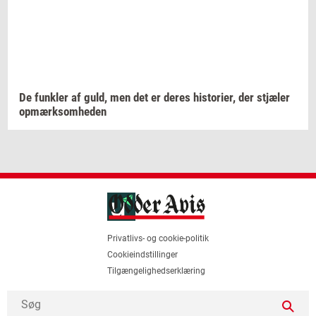
De
funk­ler
af guld, men det er deres
hi­sto­ri­er,
der
stjæ­ler
op­mærk­som­he­den
Privatlivs- og cookie-politik
Cookieindstillinger
Tilgængelighedserklæring