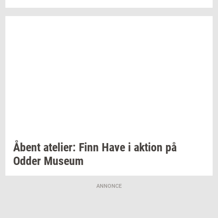
Åbent
ate­li­er:
Finn Have i
ak­tion
på
Odder
Mu­se­um
ANNONCE