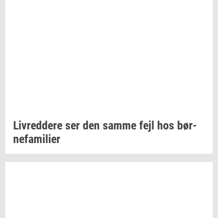
Liv­red­dere
ser den samme fejl hos
bør­
ne­fa­mi­li­er