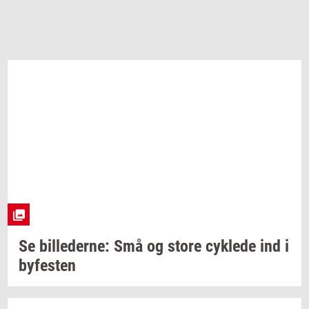
Se
bil­le­der­ne:
Små og store
cyk­le­de
ind i
by­fe­sten