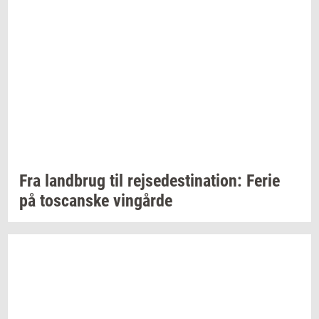
Fra
land­brug
til
rej­se­desti­na­tion:
Ferie
på
toscan­ske
vin­går­de