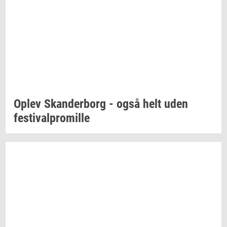
Oplev
Skan­der­borg
- også helt uden
festi­val­pro­mil­le