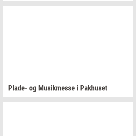
Plade-​
og
Mu­sik­mes­se
i
Pak­hu­set