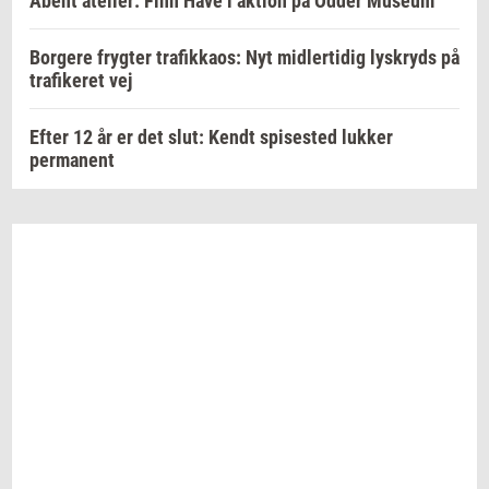
Åbent atelier: Finn Have i aktion på Odder Museum
Borgere frygter trafikkaos: Nyt midlertidig lyskryds på
trafikeret vej
Efter 12 år er det slut: Kendt spisested lukker
permanent