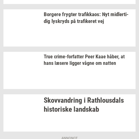
Bor­ge­re
fryg­ter
tra­fik­ka­os:
Nyt
mid­ler­ti­
dig
lys­kryds
på
tra­fi­ke­ret
vej
True
crime-​forfatter
Peer Kaae
håber,
at
hans
læ­se­re
lig­ger
vågne om
nat­ten
Sko­vvan­dring
i
Rat­hlous­dals
hi­sto­ri­ske
land­skab
ANNONCE