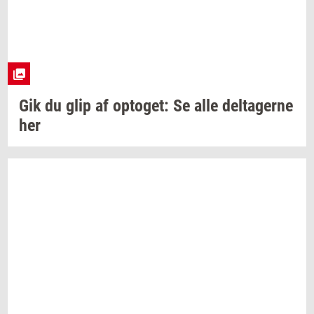
Gik du glip af
op­to­get:
Se alle
del­ta­ger­ne
her