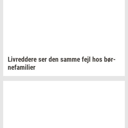
Liv­red­dere
ser den samme fejl hos
bør­
ne­fa­mi­li­er