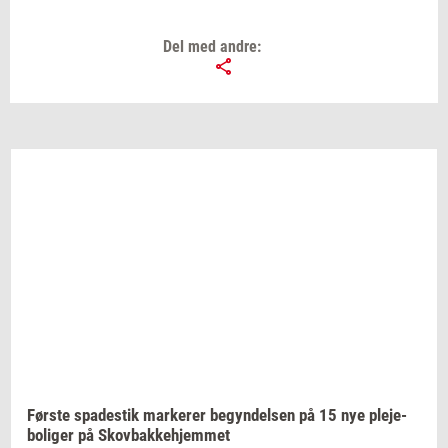
Del med andre:
Før­ste
spa­destik
mar­ke­rer
be­gyn­del­sen
på 15 nye
ple­je­
bo­li­ger
på
Sko­v­bak­ke­hjem­met