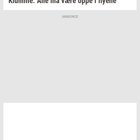
Klum­me:
Alle må være oppe i
fly­e­ne
ANNONCE