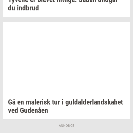
du
ind­brud
Gå en
ma­le­risk
tur i
gul­dal­der­land­ska­bet
ved
Gu­denå­en
ANNONCE