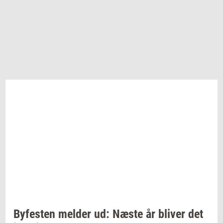
By­fe­sten
mel­der
ud: Næste år
bli­ver
det