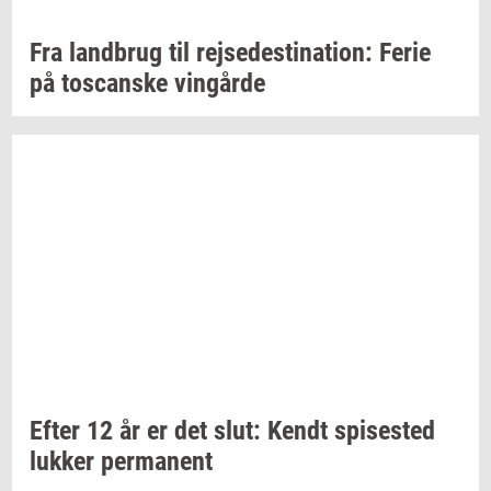
Fra
land­brug
til
rej­se­desti­na­tion:
Ferie
på
toscan­ske
vin­går­de
Efter 12 år er det slut: Kendt
spi­se­sted
luk­ker
per­ma­nent