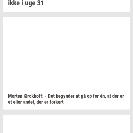
ikke i uge 31
Mor­ten
Kirck­hoff:
- Det
be­gyn­der
at gå op for én, at der er
et eller
andet,
der er
for­kert