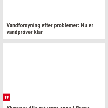
Vand­for­sy­ning
efter
pro­ble­mer:
Nu er
vand­prø­ver
klar