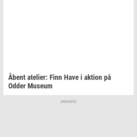
Åbent
ate­li­er:
Finn Have i
ak­tion
på
Odder
Mu­se­um
ANNONCE