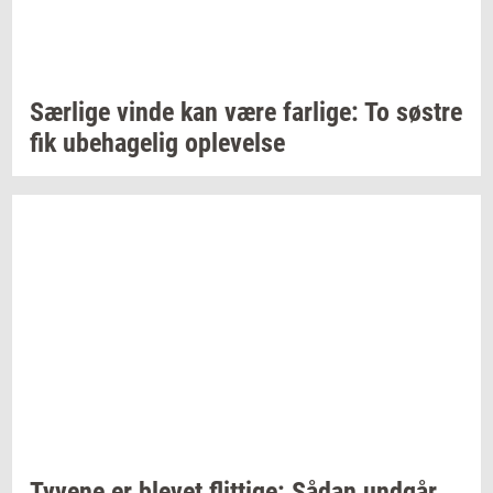
Sær­li­ge
vinde kan være
far­li­ge:
To
sø­stre
fik
ube­ha­ge­lig
op­le­vel­se
Ty­ve­ne
er
ble­vet
flit­ti­ge:
Sådan
und­går