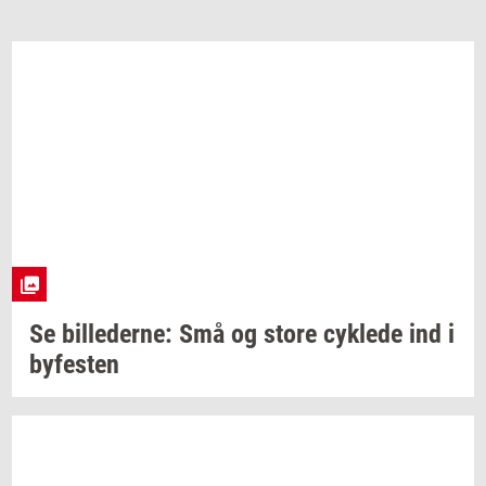
Se
bil­le­der­ne:
Små og store
cyk­le­de
ind i
by­fe­sten