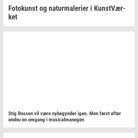
Fo­to­kunst
og
na­tur­ma­le­ri­er
i
Kunst­Vær­
ket
Stig
Ros­sen
vil være
ny­be­gyn­der
igen. Men først efter
endnu en
om­gang
i
mu­si­cal­ma­ne­gen