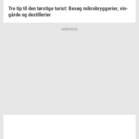
Tre tip til den
tørsti­ge
turist:
Besøg
mi­kro­bryg­ge­ri­er,
vin­
går­de
og
destil­le­ri­er
ANNONCE