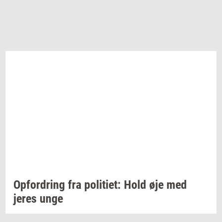
Op­for­dring
fra
po­li­ti­et:
Hold øje med
jeres unge