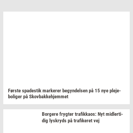
Før­ste
spa­destik
mar­ke­rer
be­gyn­del­sen
på 15 nye
ple­je­
bo­li­ger
på
Sko­v­bak­ke­hjem­met
Bor­ge­re
fryg­ter
tra­fik­ka­os:
Nyt
mid­ler­ti­
dig
lys­kryds
på
tra­fi­ke­ret
vej