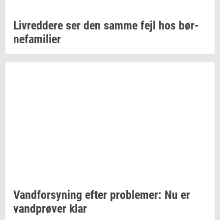
Liv­red­dere
ser den samme fejl hos
bør­
ne­fa­mi­li­er
Vand­for­sy­ning
efter
pro­ble­mer:
Nu er
vand­prø­ver
klar