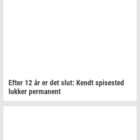
Efter 12 år er det slut: Kendt
spi­se­sted
luk­ker
per­ma­nent