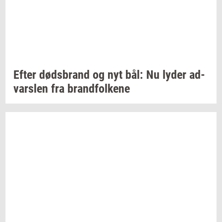
Efter
døds­brand
og nyt bål: Nu lyder
ad­
vars­len
fra
brand­fol­ke­ne