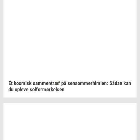
Et
kos­misk
sam­men­træf
på
sen­som­mer­him­len:
Sådan kan
du
op­le­ve
sol­for­mør­kel­sen