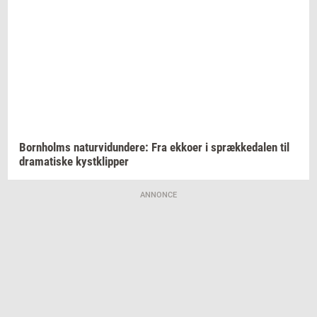
Born­holms
na­tur­vi­dun­de­re:
Fra
ek­ko­er
i
spræk­ke­da­len
til
dra­ma­ti­ske
kyst­klip­per
ANNONCE