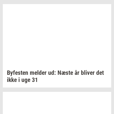
By­fe­sten
mel­der
ud: Næste år
bli­ver
det
ikke i uge 31