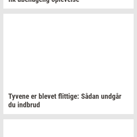
Ty­ve­ne
er
ble­vet
flit­ti­ge:
Sådan
und­går
du
ind­brud