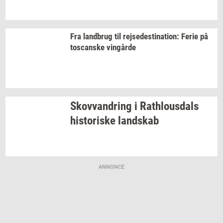
Fra
land­brug
til
rej­se­desti­na­tion:
Ferie på
toscan­ske
vin­går­de
Sko­vvan­dring
i
Rat­hlous­dals
hi­sto­ri­ske
land­skab
ANNONCE