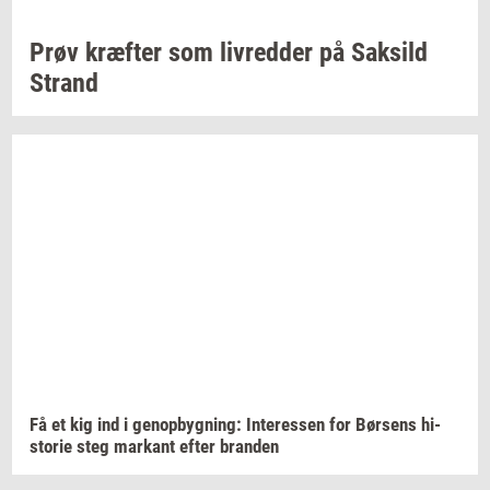
Prøv
kræf­ter
som
liv­red­der
på
Sak­sild
Strand
Få et kig ind i
genop­byg­ning:
In­ter­es­sen
for
Bør­sens
hi­
sto­rie
steg
mar­kant
efter
bran­den