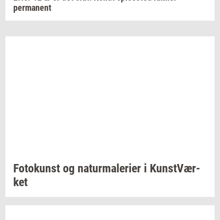
permanent
Fo­to­kunst
og
na­tur­ma­le­ri­er
i
Kunst­Vær­
ket