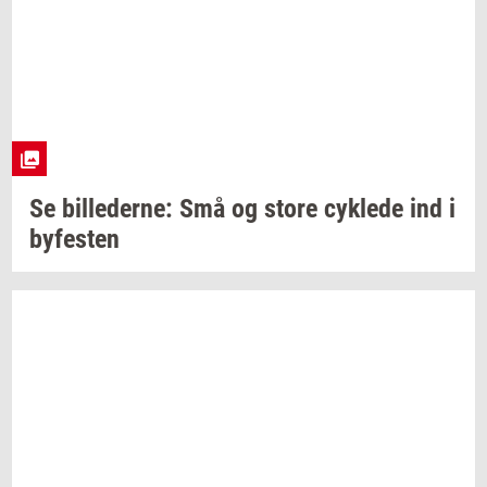
Se
bil­le­der­ne:
Små og store
cyk­le­de
ind i
by­fe­sten