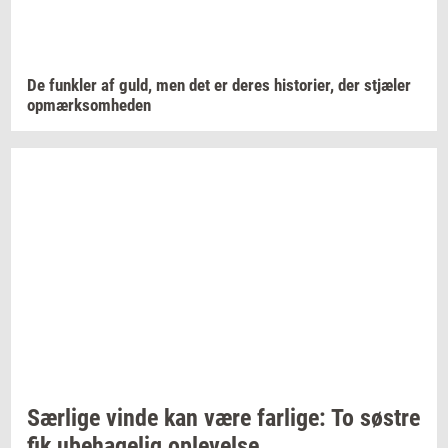
De
funk­ler
af guld, men det er deres
hi­sto­ri­er,
der
stjæ­ler
op­mærk­som­he­den
Sær­li­ge
vinde kan være
far­li­ge:
To
sø­stre
fik
ube­ha­ge­lig
op­le­vel­se