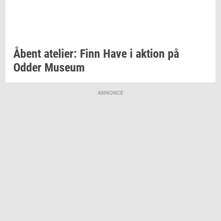
Åbent
ate­li­er:
Finn Have i
ak­tion
på
Odder
Mu­se­um
ANNONCE