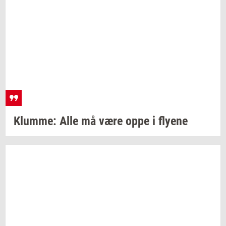
Klum­me:
Alle må være oppe i
fly­e­ne