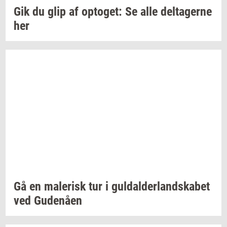
Gik du glip af
op­to­get:
Se alle
del­ta­ger­ne
her
Gå en
ma­le­risk
tur i
gul­dal­der­land­ska­bet
ved
Gu­denå­en