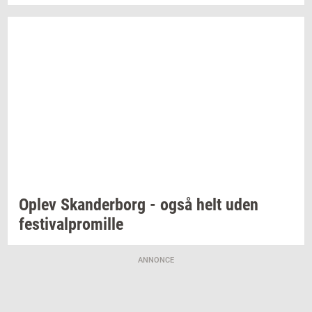
Oplev
Skan­der­borg
- også helt uden
festi­val­pro­mil­le
ANNONCE