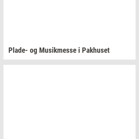
Plade-​
og
Mu­sik­mes­se
i
Pak­hu­set