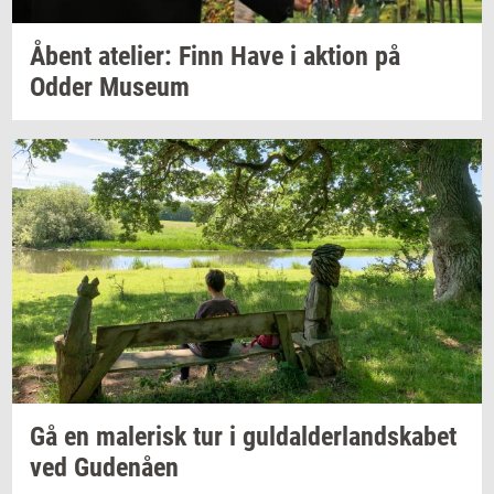
Åbent
ate­li­er:
Finn Have i
ak­tion
på
Odder
Mu­se­um
Gå en
ma­le­risk
tur i
gul­dal­der­land­ska­bet
ved
Gu­denå­en