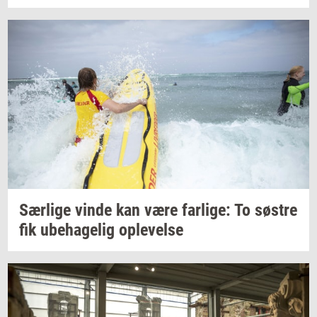
Sær­li­ge
vinde kan være
far­li­ge:
To
sø­stre
fik
ube­ha­ge­lig
op­le­vel­se