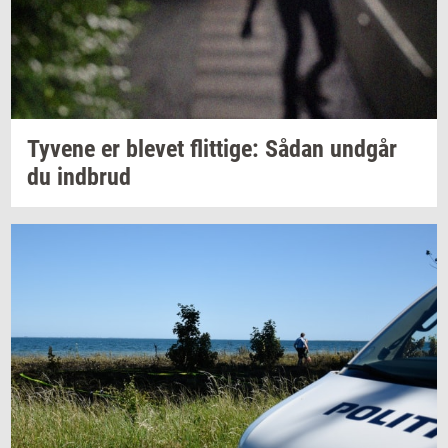
Ty­ve­ne
er
ble­vet
flit­ti­ge:
Sådan
und­går
du
ind­brud