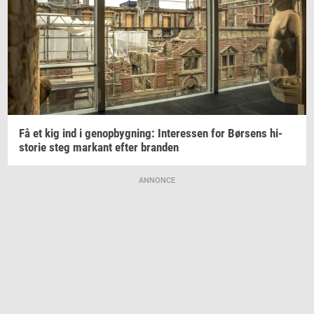
Få et kig ind i
genop­byg­ning:
In­ter­es­sen
for
Bør­sens
hi­
sto­rie
steg
mar­kant
efter
bran­den
ANNONCE