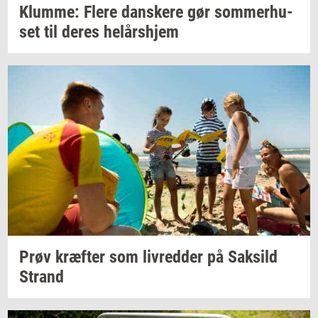
Klum­me: Flere
dan­ske­re
gør
som­mer­hu­
set
til deres
helårs­hjem
Prøv
kræf­ter
som
liv­red­der
på
Sak­sild
Strand