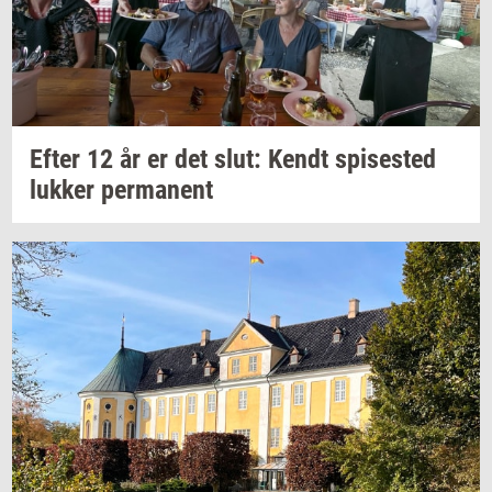
Efter 12 år er det slut: Kendt
spi­se­sted
luk­ker
per­ma­nent