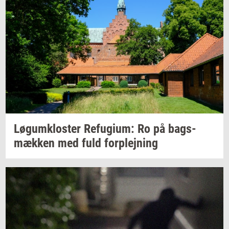
Løgum­klo­ster
Re­fu­gi­um:
Ro på
bags­
mæk­ken
med fuld
for­plej­ning