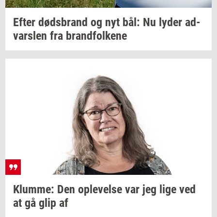
Efter
døds­brand
og nyt bål: Nu lyder
ad­
vars­len
fra
brand­fol­ke­ne
Klum­me:
Den
op­le­vel­se
var jeg lige ved
at gå glip af