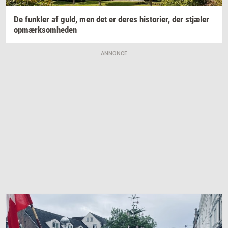
De
funk­ler
af guld, men det er deres
hi­sto­ri­er,
der
stjæ­ler
op­mærk­som­he­den
ANNONCE