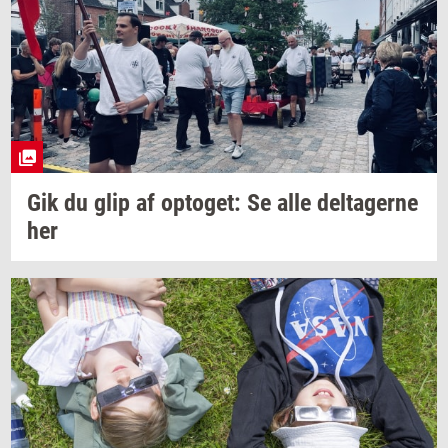
Gik du glip af
op­to­get:
Se alle
del­ta­ger­ne
her