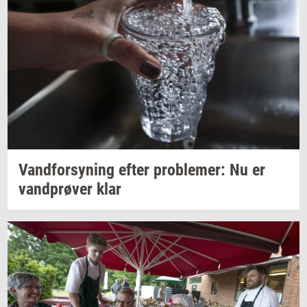
Vand­for­sy­ning
efter
pro­ble­mer:
Nu er
vand­prø­ver
klar