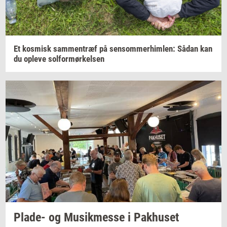
Et
kos­misk
sam­men­træf
på
sen­som­mer­him­len:
Sådan kan
du
op­le­ve
sol­for­mør­kel­sen
Plade-​
og
Mu­sik­mes­se
i
Pak­hu­set