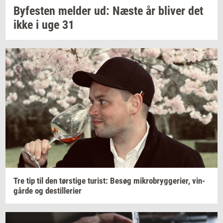
By­fe­sten
mel­der
ud: Næste år
bli­ver
det
ikke i uge 31
Tre tip til den
tørsti­ge
turist:
Besøg
mi­kro­bryg­ge­ri­er,
vin­
går­de
og
destil­le­ri­er