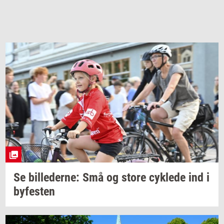
Se
bil­le­der­ne:
Små og store
cyk­le­de
ind i
by­fe­sten