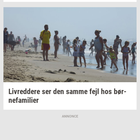
Liv­red­dere
ser den samme fejl hos
bør­
ne­fa­mi­li­er
ANNONCE