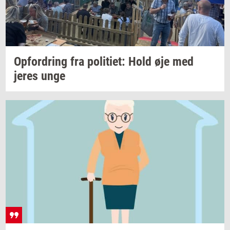
Op­for­dring
fra
po­li­ti­et:
Hold øje med
jeres unge