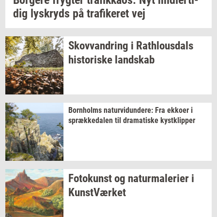
Bor­ge­re
fryg­ter
tra­fik­ka­os:
Nyt
mid­ler­ti­
dig
lys­kryds
på
tra­fi­ke­ret
vej
Sko­vvan­dring
i
Rat­hlous­dals
hi­sto­ri­ske
land­skab
Born­holms
na­tur­vi­dun­de­re:
Fra
ek­ko­er
i
spræk­ke­da­len
til
dra­ma­ti­ske
kyst­klip­per
Fo­to­kunst
og
na­tur­ma­le­ri­er
i
Kunst­Vær­ket