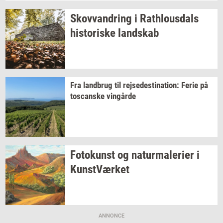
Sko­vvan­dring
i
Rat­hlous­dals
hi­sto­ri­ske
land­skab
Fra
land­brug
til
rej­se­desti­na­tion:
Ferie på
toscan­ske
vin­går­de
Fo­to­kunst
og
na­tur­ma­le­ri­er
i
Kunst­Vær­ket
ANNONCE