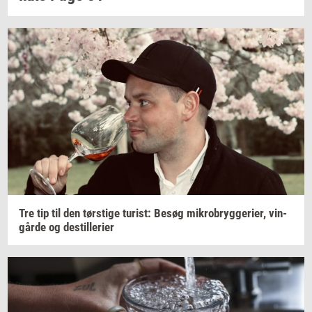
Tre tip til den
tørsti­ge
turist:
Besøg
mi­kro­bryg­ge­ri­er,
vin­
går­de
og
destil­le­ri­er