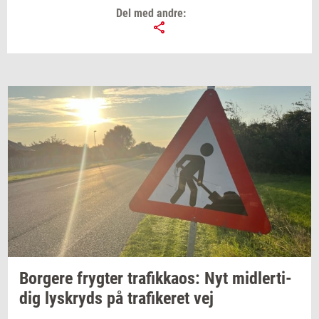
Del med andre:
Bor­ge­re
fryg­ter
tra­fik­ka­os:
Nyt
mid­ler­ti­
dig
lys­kryds
på
tra­fi­ke­ret
vej