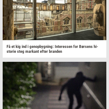
Få et kig ind i
genop­byg­ning:
In­ter­es­sen
for
Bør­sens
hi­
sto­rie
steg
mar­kant
efter
bran­den