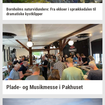
Born­holms
na­tur­vi­dun­de­re:
Fra
ek­ko­er
i
spræk­ke­da­len
til
dra­ma­ti­ske
kyst­klip­per
Plade-​
og
Mu­sik­mes­se
i
Pak­hu­set