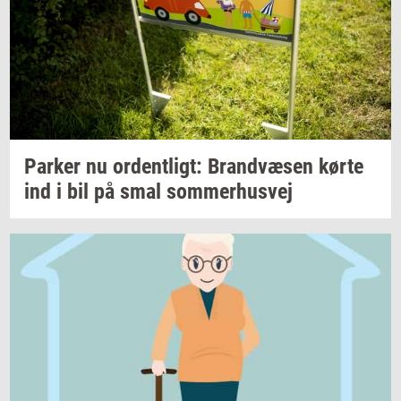
Par­ker
nu
or­dent­ligt:
Brand­væ­sen
kørte
ind i bil på smal
som­mer­hus­vej