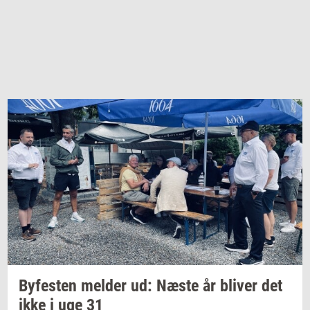
By­fe­sten
mel­der
ud: Næste år
bli­ver
det
ikke i uge 31