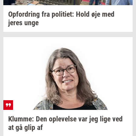
Op­for­dring
fra
po­li­ti­et:
Hold øje med
jeres unge
Klum­me:
Den
op­le­vel­se
var jeg lige ved
at gå glip af