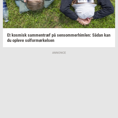
Et
kos­misk
sam­men­træf
på
sen­som­mer­him­len:
Sådan kan
du
op­le­ve
sol­for­mør­kel­sen
ANNONCE