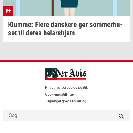
Klum­me: Flere
dan­ske­re
gør
som­mer­hu­
set
til deres
helårs­hjem
Privatlivs- og cookie-politik
Cookieindstillinger
Tilgængelighedserklæring