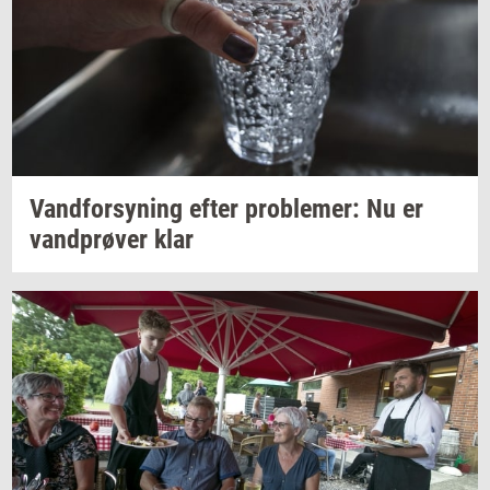
Vand­for­sy­ning
efter
pro­ble­mer:
Nu er
vand­prø­ver
klar