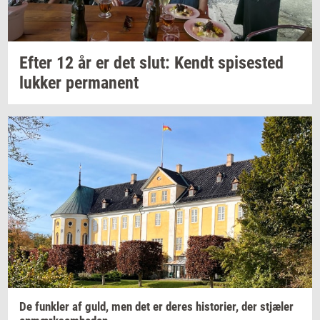
Efter 12 år er det slut: Kendt
spi­se­sted
luk­ker
per­ma­nent
De
funk­ler
af guld, men det er deres
hi­sto­ri­er,
der
stjæ­ler