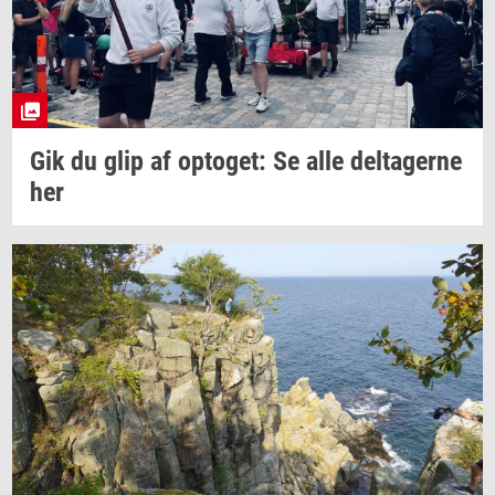
Gik du glip af
op­to­get:
Se alle
del­ta­ger­ne
her