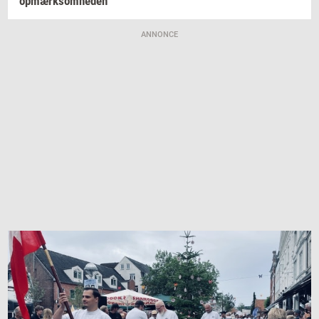
op­mærk­som­he­den
ANNONCE