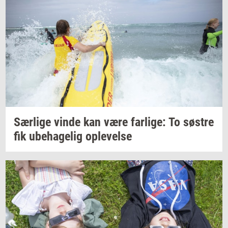
Sær­li­ge
vinde kan være
far­li­ge:
To
sø­stre
fik
ube­ha­ge­lig
op­le­vel­se