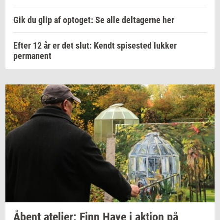
Gik du glip af optoget: Se alle deltagerne her
Efter 12 år er det slut: Kendt spisested lukker
permanent
Åbent
ate­li­er:
Finn Have i
ak­tion
på