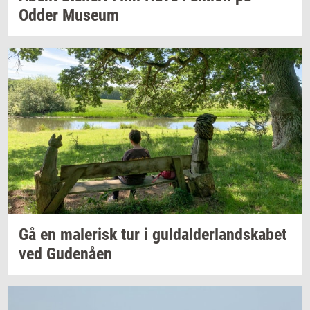
Odder
Mu­se­um
Gå en
ma­le­risk
tur i
gul­dal­der­land­ska­bet
ved
Gu­denå­en