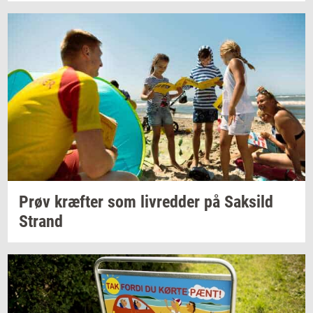
Prøv
kræf­ter
som
liv­red­der
på
Sak­sild
Strand