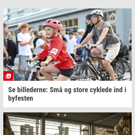
Se
bil­le­der­ne:
Små og store
cyk­le­de
ind i
by­fe­sten