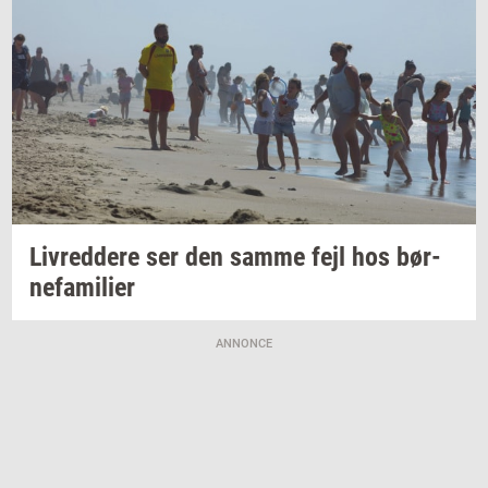
Liv­red­dere
ser den samme fejl hos
bør­
ne­fa­mi­li­er
ANNONCE