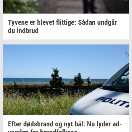
Ty­ve­ne
er
ble­vet
flit­ti­ge:
Sådan
und­går
du
ind­brud
Efter
døds­brand
og nyt bål: Nu lyder
ad­