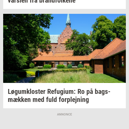
vars­len
fra
brand­fol­ke­ne
Løgum­klo­ster
Re­fu­gi­um:
Ro på
bags­
mæk­ken
med fuld
for­plej­ning
ANNONCE