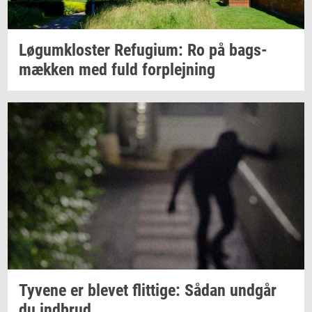
Løgum­klo­ster
Re­fu­gi­um:
Ro på
bags­
mæk­ken
med fuld
for­plej­ning
Ty­ve­ne
er
ble­vet
flit­ti­ge:
Sådan
und­går
du
ind­brud