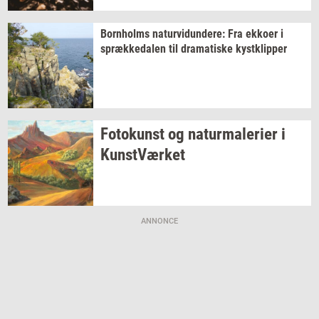
Born­holms
na­tur­vi­dun­de­re:
Fra
ek­ko­er
i
spræk­ke­da­len
til
dra­ma­ti­ske
kyst­klip­per
Fo­to­kunst
og
na­tur­ma­le­ri­er
i
Kunst­Vær­ket
ANNONCE