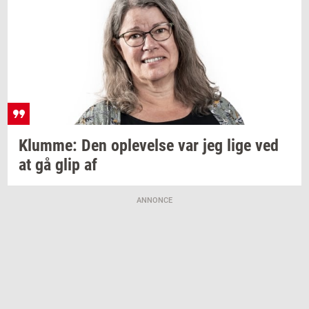
Klum­me:
Den
op­le­vel­se
var jeg lige ved
at gå glip af
ANNONCE