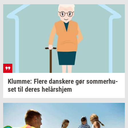
Klum­me: Flere
dan­ske­re
gør
som­mer­hu­
set
til deres
helårs­hjem