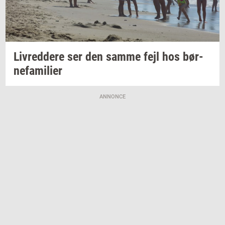
Liv­red­dere
ser den samme fejl hos
bør­
ne­fa­mi­li­er
ANNONCE