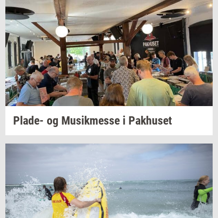
Plade-​
og
Mu­sik­mes­se
i
Pak­hu­set