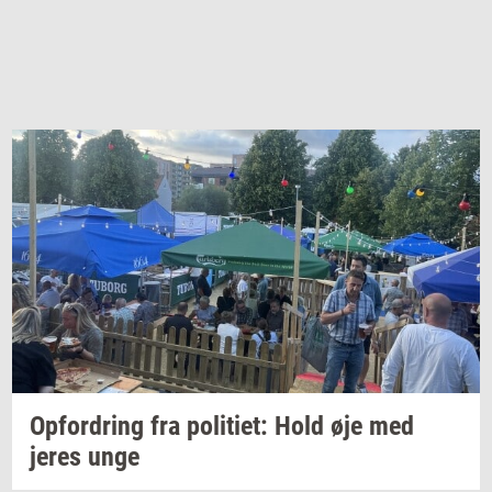
Op­for­dring
fra
po­li­ti­et:
Hold øje med
jeres unge