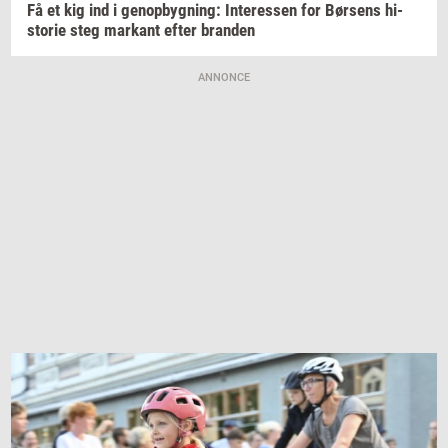
Få et kig ind i
genop­byg­ning:
In­ter­es­sen
for
Bør­sens
hi­
sto­rie
steg
mar­kant
efter
bran­den
ANNONCE