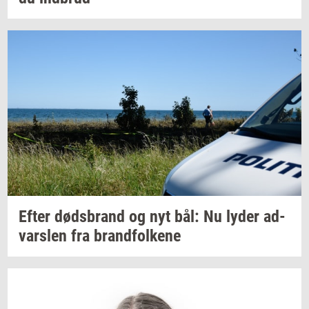
Efter
døds­brand
og nyt bål: Nu lyder
ad­
vars­len
fra
brand­fol­ke­ne