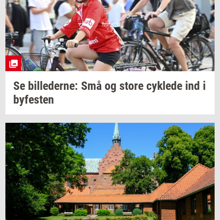
Se
bil­le­der­ne:
Små og store
cyk­le­de
ind i
by­fe­sten