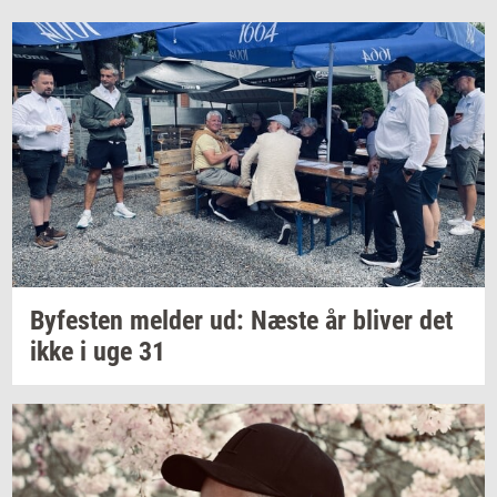
By­fe­sten
mel­der
ud: Næste år
bli­ver
det
ikke i uge 31