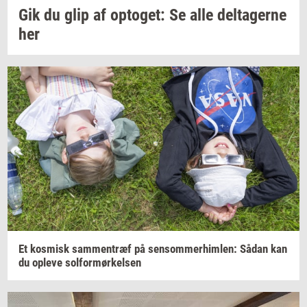
Gik du glip af
op­to­get:
Se alle
del­ta­ger­ne
her
Et
kos­misk
sam­men­træf
på
sen­som­mer­him­len:
Sådan kan
du
op­le­ve
sol­for­mør­kel­sen