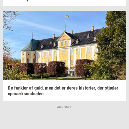
De
funk­ler
af guld, men det er deres
hi­sto­ri­er,
der
stjæ­ler
op­mærk­som­he­den
ANNONCE