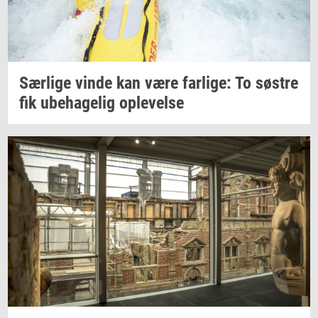
Sær­li­ge
vinde kan være
far­li­ge:
To
sø­stre
fik
ube­ha­ge­lig
op­le­vel­se