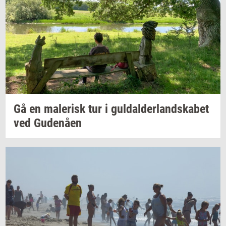
Gå en
ma­le­risk
tur i
gul­dal­der­land­ska­bet
ved
Gu­denå­en