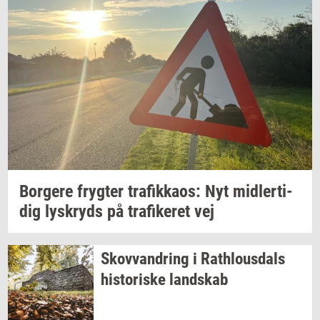
Bor­ge­re
fryg­ter
tra­fik­ka­os:
Nyt
mid­ler­ti­
dig
lys­kryds
på
tra­fi­ke­ret
vej
Sko­vvan­dring
i
Rat­hlous­dals
hi­sto­ri­ske
land­skab