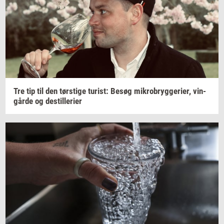
Tre tip til den
tørsti­ge
turist:
Besøg
mi­kro­bryg­ge­ri­er,
vin­
går­de
og
destil­le­ri­er