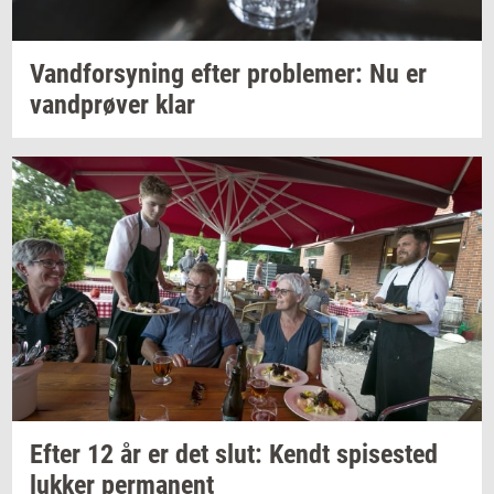
Vand­for­sy­ning
efter
pro­ble­mer:
Nu er
vand­prø­ver
klar
Efter 12 år er det slut: Kendt
spi­se­sted
luk­ker
per­ma­nent