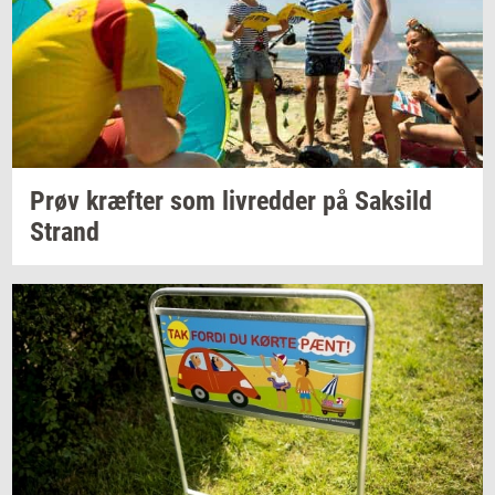
Prøv
kræf­ter
som
liv­red­der
på
Sak­sild
Strand