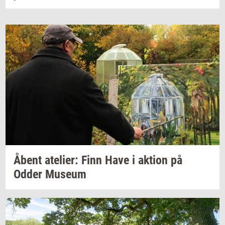
Åbent
ate­li­er:
Finn Have i
ak­tion
på
Odder
Mu­se­um