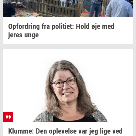
Op­for­dring
fra
po­li­ti­et:
Hold øje med
jeres unge
Klum­me:
Den
op­le­vel­se
var jeg lige ved