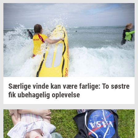
Sær­li­ge
vinde kan være
far­li­ge:
To
sø­stre
fik
ube­ha­ge­lig
op­le­vel­se