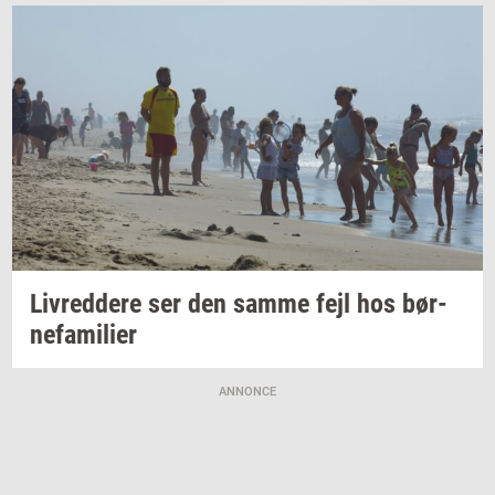
Liv­red­dere
ser den samme fejl hos
bør­
ne­fa­mi­li­er
ANNONCE