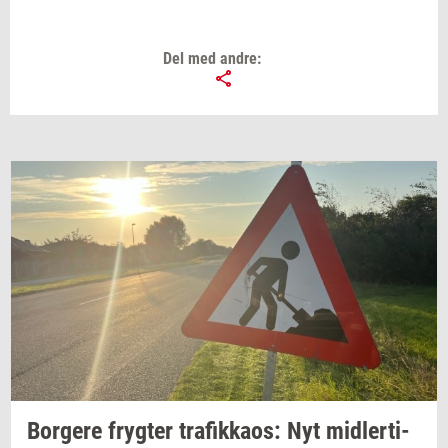
Del med andre:
Bor­ge­re
fryg­ter
tra­fik­ka­os:
Nyt
mid­ler­ti­