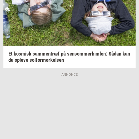
Et
kos­misk
sam­men­træf
på
sen­som­mer­him­len:
Sådan kan
du
op­le­ve
sol­for­mør­kel­sen
ANNONCE