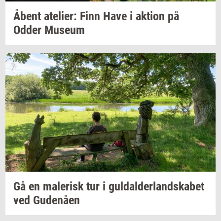
Åbent
ate­li­er:
Finn Have i
ak­tion
på
Odder
Mu­se­um
Gå en
ma­le­risk
tur i
gul­dal­der­land­ska­bet
ved
Gu­denå­en