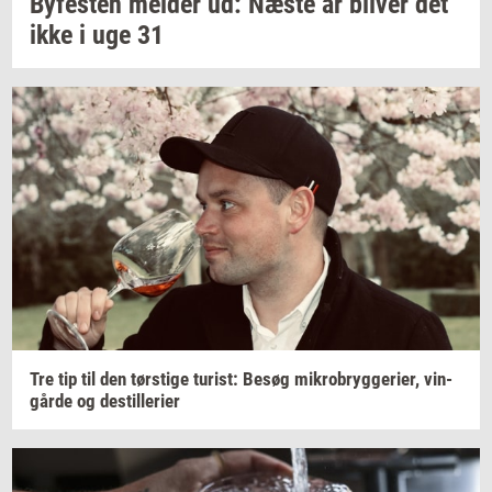
By­fe­sten
mel­der
ud: Næste år
bli­ver
det
ikke i uge 31
Tre tip til den
tørsti­ge
turist:
Besøg
mi­kro­bryg­ge­ri­er,
vin­
går­de
og
destil­le­ri­er