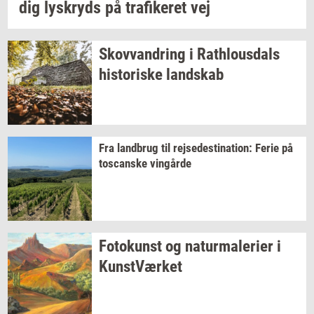
dig
lys­kryds
på
tra­fi­ke­ret
vej
Sko­vvan­dring
i
Rat­hlous­dals
hi­sto­ri­ske
land­skab
Fra
land­brug
til
rej­se­desti­na­tion:
Ferie på
toscan­ske
vin­går­de
Fo­to­kunst
og
na­tur­ma­le­ri­er
i
Kunst­Vær­ket