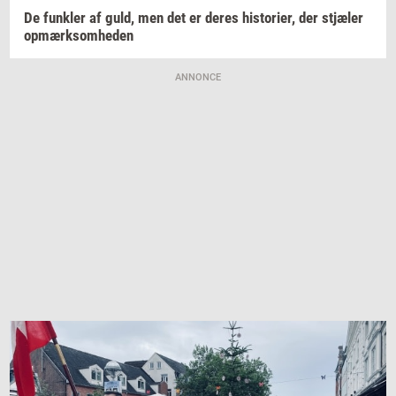
De
funk­ler
af guld, men det er deres
hi­sto­ri­er,
der
stjæ­ler
op­mærk­som­he­den
ANNONCE