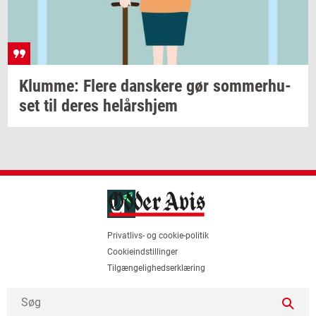
Klum­me: Flere
dan­ske­re
gør
som­mer­hu­
set
til deres
helårs­hjem
Privatlivs- og cookie-politik
Cookieindstillinger
Tilgængelighedserklæring