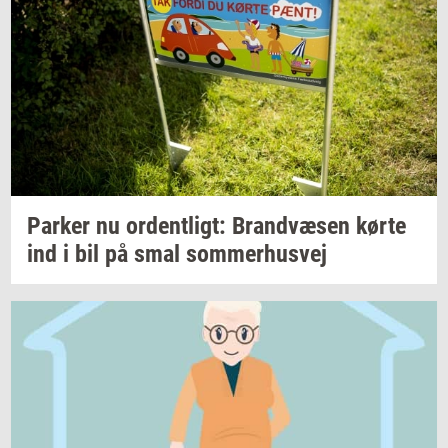
Par­ker
nu
or­dent­ligt:
Brand­væ­sen
kørte
ind i bil på smal
som­mer­hus­vej