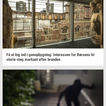
Få et kig ind i
genop­byg­ning:
In­ter­es­sen
for
Bør­sens
hi­
sto­rie
steg
mar­kant
efter
bran­den