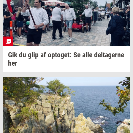
Gik du glip af
op­to­get:
Se alle
del­ta­ger­ne
her