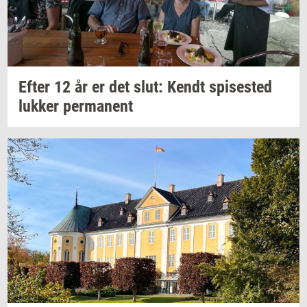
Efter 12 år er det slut: Kendt
spi­se­sted
luk­ker
per­ma­nent