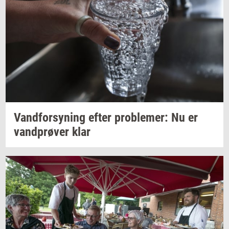
Vand­for­sy­ning
efter
pro­ble­mer:
Nu er
vand­prø­ver
klar