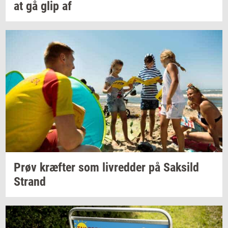
at gå glip af
Prøv
kræf­ter
som
liv­red­der
på
Sak­sild
Strand