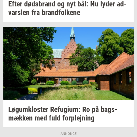
Efter
døds­brand
og nyt bål: Nu lyder
ad­
vars­len
fra
brand­fol­ke­ne
Løgum­klo­ster
Re­fu­gi­um:
Ro på
bags­
mæk­ken
med fuld
for­plej­ning
ANNONCE