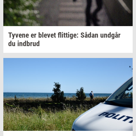
Ty­ve­ne
er
ble­vet
flit­ti­ge:
Sådan
und­går
du
ind­brud