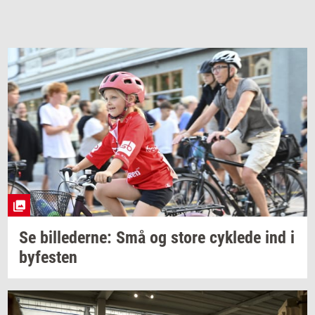
Se
bil­le­der­ne:
Små og store
cyk­le­de
ind i
by­fe­sten