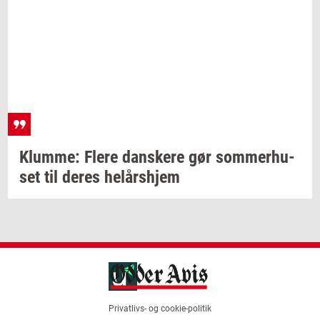
Klum­me: Flere
dan­ske­re
gør
som­mer­hu­
set
til deres
helårs­hjem
Privatlivs- og cookie-politik