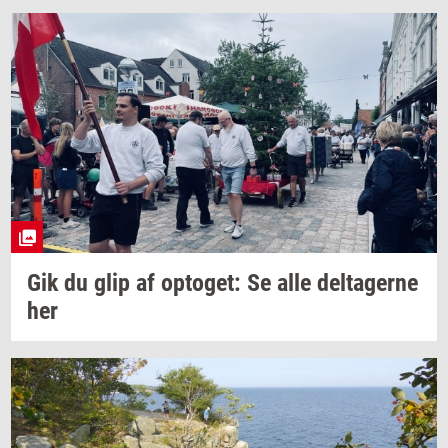
Gik du glip af
op­to­get:
Se alle
del­ta­ger­ne
her