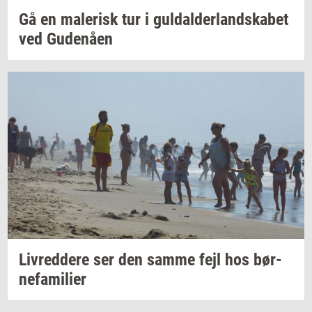
Gå en
ma­le­risk
tur i
gul­dal­der­land­ska­bet
ved
Gu­denå­en
Liv­red­dere
ser den samme fejl hos
bør­
ne­fa­mi­li­er