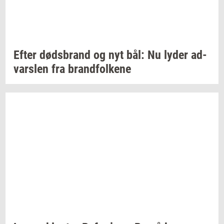
Efter
døds­brand
og nyt bål: Nu lyder
ad­
vars­len
fra
brand­fol­ke­ne