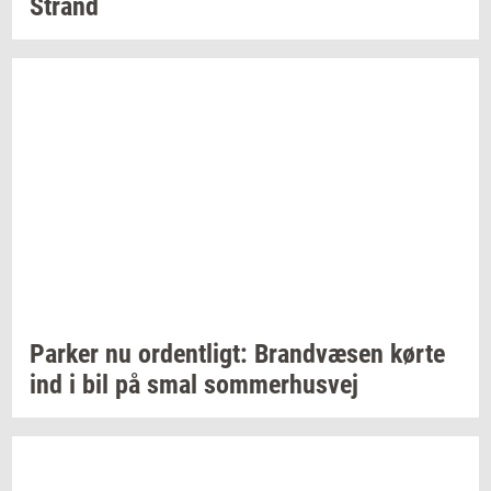
Strand
Par­ker
nu
or­dent­ligt:
Brand­væ­sen
kørte
ind i bil på smal
som­mer­hus­vej