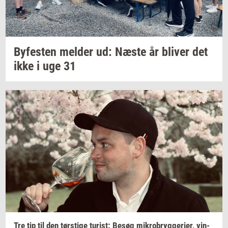
By­fe­sten
mel­der
ud: Næste år
bli­ver
det
ikke i uge 31
Tre tip til den
tørsti­ge
turist:
Besøg
mi­kro­bryg­ge­ri­er,
vin­