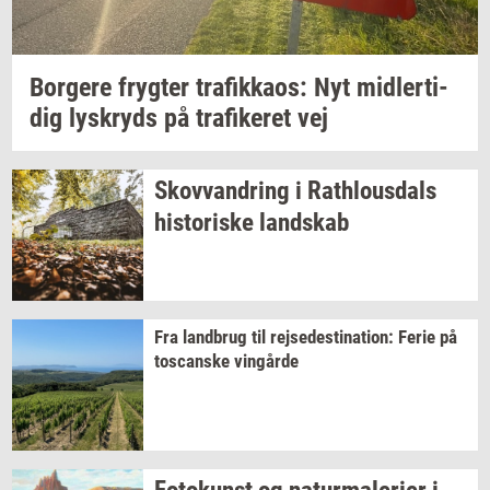
Bor­ge­re
fryg­ter
tra­fik­ka­os:
Nyt
mid­ler­ti­
dig
lys­kryds
på
tra­fi­ke­ret
vej
Sko­vvan­dring
i
Rat­hlous­dals
hi­sto­ri­ske
land­skab
Fra
land­brug
til
rej­se­desti­na­tion:
Ferie på
toscan­ske
vin­går­de