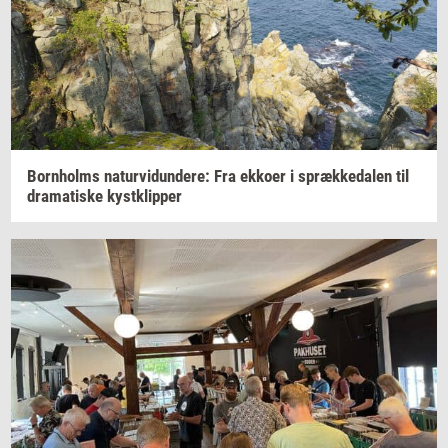
Born­holms
na­tur­vi­dun­de­re:
Fra
ek­ko­er
i
spræk­ke­da­len
til
dra­ma­ti­ske
kyst­klip­per