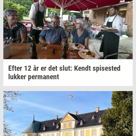
Efter 12 år er det slut: Kendt
spi­se­sted
luk­ker
per­ma­nent