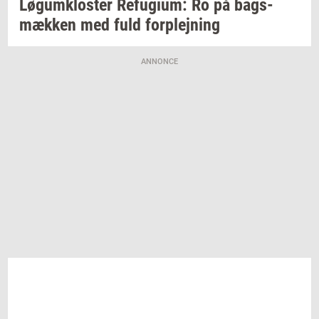
Løgum­klo­ster
Re­fu­gi­um:
Ro på
bags­
mæk­ken
med fuld
for­plej­ning
ANNONCE