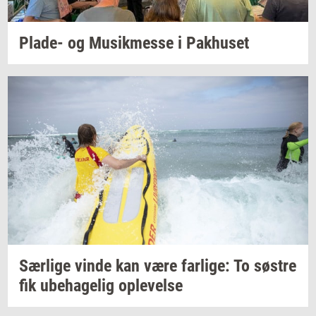
Plade-​
og
Mu­sik­mes­se
i
Pak­hu­set
Sær­li­ge
vinde kan være
far­li­ge:
To
sø­stre
fik
ube­ha­ge­lig
op­le­vel­se