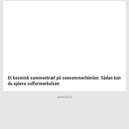
Et
kos­misk
sam­men­træf
på
sen­som­mer­him­len:
Sådan kan
du
op­le­ve
sol­for­mør­kel­sen
ANNONCE