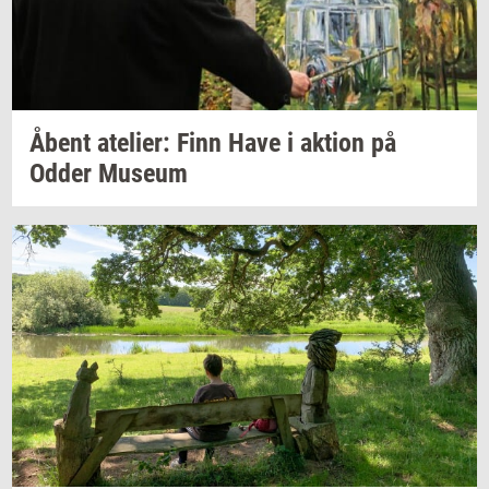
Åbent
ate­li­er:
Finn Have i
ak­tion
på
Odder
Mu­se­um