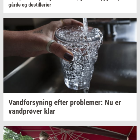
går­de
og
destil­le­ri­er
Vand­for­sy­ning
efter
pro­ble­mer:
Nu er
vand­prø­ver
klar