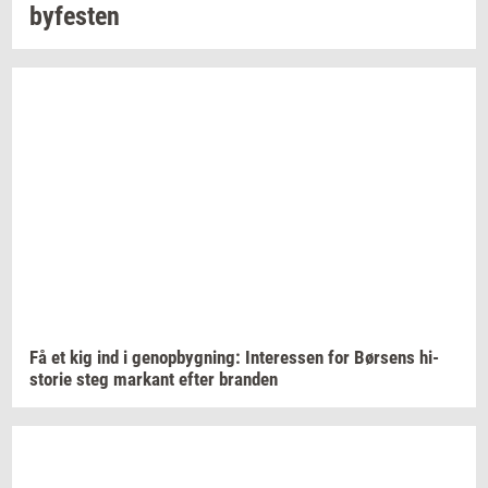
by­fe­sten
Få et kig ind i
genop­byg­ning:
In­ter­es­sen
for
Bør­sens
hi­
sto­rie
steg
mar­kant
efter
bran­den