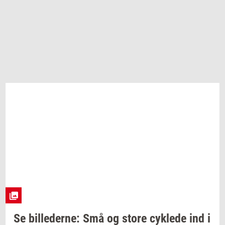
Se
bil­le­der­ne:
Små og store
cyk­le­de
ind i