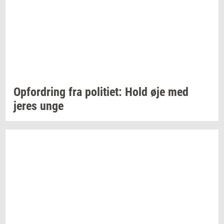
Op­for­dring
fra
po­li­ti­et:
Hold øje med
jeres unge