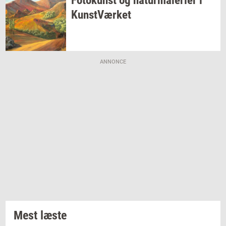
Fo­to­kunst
og
na­tur­ma­le­ri­er
i
Kunst­Vær­ket
ANNONCE
Mest læste