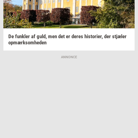
De
funk­ler
af guld, men det er deres
hi­sto­ri­er,
der
stjæ­ler
op­mærk­som­he­den
ANNONCE