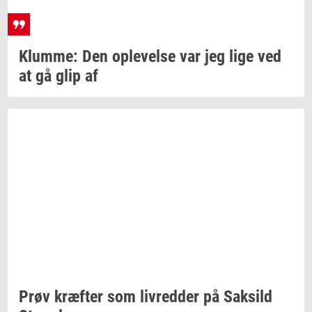
Klum­me:
Den
op­le­vel­se
var jeg lige ved
at gå glip af
Prøv
kræf­ter
som
liv­red­der
på
Sak­sild