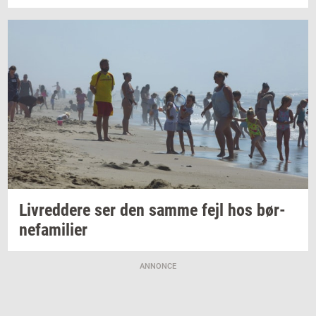
Liv­red­dere
ser den samme fejl hos
bør­
ne­fa­mi­li­er
ANNONCE