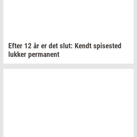
Efter 12 år er det slut: Kendt
spi­se­sted
luk­ker
per­ma­nent