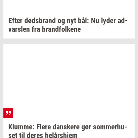
Efter
døds­brand
og nyt bål: Nu lyder
ad­
vars­len
fra
brand­fol­ke­ne
Klum­me: Flere
dan­ske­re
gør
som­mer­hu­
set
til deres
helårs­hjem