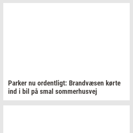
Par­ker
nu
or­dent­ligt:
Brand­væ­sen
kørte
ind i bil på smal
som­mer­hus­vej