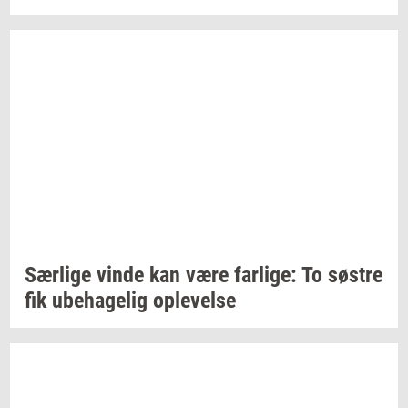
Sær­li­ge
vinde kan være
far­li­ge:
To
sø­stre
fik
ube­ha­ge­lig
op­le­vel­se