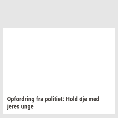
Op­for­dring
fra
po­li­ti­et:
Hold øje med
jeres unge