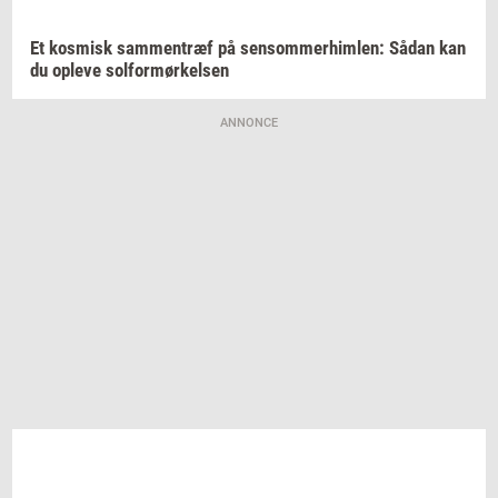
Et
kos­misk
sam­men­træf
på
sen­som­mer­him­len:
Sådan kan
du
op­le­ve
sol­for­mør­kel­sen
ANNONCE