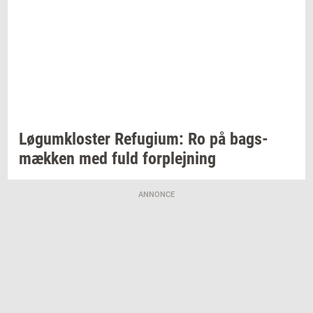
Løgum­klo­ster
Re­fu­gi­um:
Ro på
bags­
mæk­ken
med fuld
for­plej­ning
ANNONCE