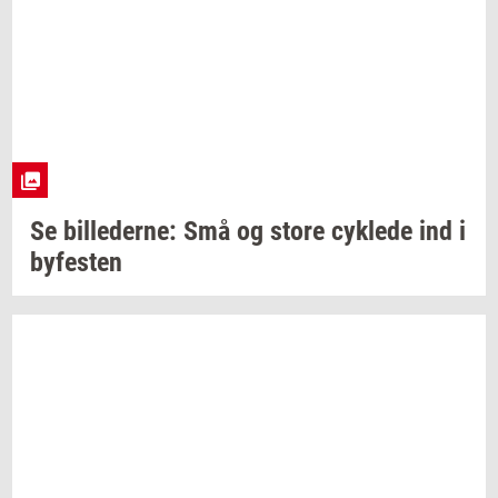
Se
bil­le­der­ne:
Små og store
cyk­le­de
ind i
by­fe­sten