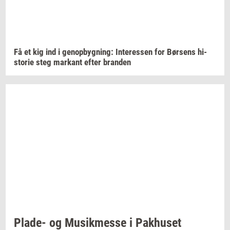
Få et kig ind i
genop­byg­ning:
In­ter­es­sen
for
Bør­sens
hi­
sto­rie
steg
mar­kant
efter
bran­den
Plade-​
og
Mu­sik­mes­se
i
Pak­hu­set