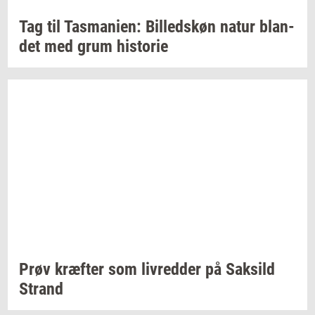
Tag til
Tas­ma­ni­en:
Bil­leds­køn
natur
blan­
det
med grum
hi­sto­rie
Prøv
kræf­ter
som
liv­red­der
på
Sak­sild
Strand