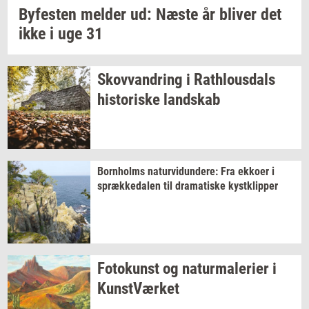
By­fe­sten
mel­der
ud: Næste år
bli­ver
det
ikke i uge 31
Sko­vvan­dring
i
Rat­hlous­dals
hi­sto­ri­ske
land­skab
Born­holms
na­tur­vi­dun­de­re:
Fra
ek­ko­er
i
spræk­ke­da­len
til
dra­ma­ti­ske
kyst­klip­per
Fo­to­kunst
og
na­tur­ma­le­ri­er
i
Kunst­Vær­ket