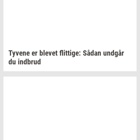
Ty­ve­ne
er
ble­vet
flit­ti­ge:
Sådan
und­går
du
ind­brud