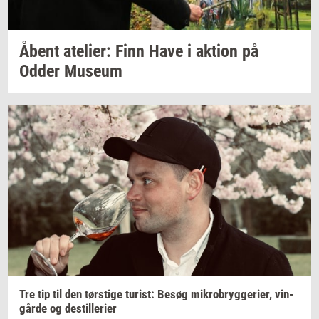
Åbent
ate­li­er:
Finn Have i
ak­tion
på
Odder
Mu­se­um
Tre tip til den
tørsti­ge
turist:
Besøg
mi­kro­bryg­ge­ri­er,
vin­
går­de
og
destil­le­ri­er