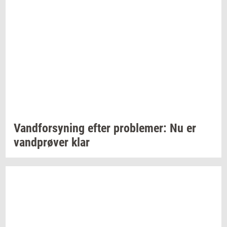
Vand­for­sy­ning
efter
pro­ble­mer:
Nu er
vand­prø­ver
klar