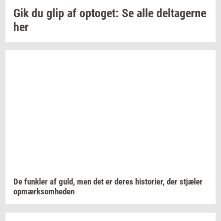
Gik du glip af
op­to­get:
Se alle
del­ta­ger­ne
her
De
funk­ler
af guld, men det er deres
hi­sto­ri­er,
der
stjæ­ler
op­mærk­som­he­den