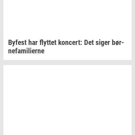
By­fest
har
flyt­tet
kon­cert:
Det siger
bør­
ne­fa­mi­li­er­ne