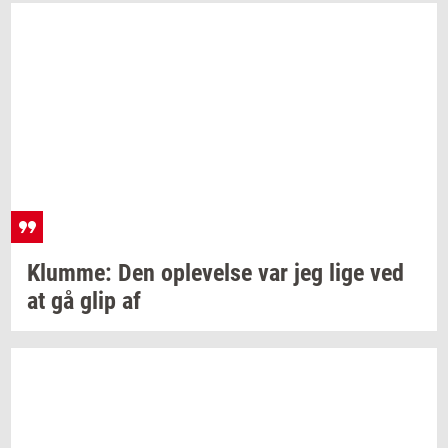
Klum­me:
Den
op­le­vel­se
var jeg lige ved
at gå glip af